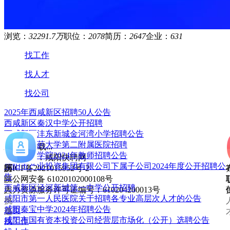
浏览：
32291.7万
职位：
2078
简历：
2647
企业：
631
找工作
找人才
找公司
2025年西咸新区招聘50人公告
西咸新区秦汉中学公开招聘
西咸新区沣东新城金河湾小学招聘公告
创
海
全部职位
陕西中医药大学第二附属医院招聘
建
量
正在加载...
​咸阳师范学院2024年教师招聘公告
简
职
版权所有：咸阳快聘网
咸阳市产业投资集团有限公司下属子公司2024年度公开招聘公
历
位
陕ICP备2021015952号-2
告
任
陕公网安备 61020102000108号
西咸新区泾河新城第一中学公开招聘
您
人力资源服务许可证编号：610204200013号
咸阳市第一人民医院关于招聘各专业高层次人才的公告
挑
咸阳秦宝中学2024年招聘公告
首页
选
咸阳市国有资本投资公司经营层市场化（公开）选聘公告
找工作