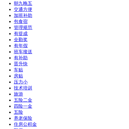
朝九晚五
交通方便
加班补助
包食宿
管理规范
有提成
全勤奖
有年假
班车接送
有补助
晋升快
车贴
房贴
压力小
技术培训
旅游
五险二金
四险一金
五险
养老保险
住房公积金