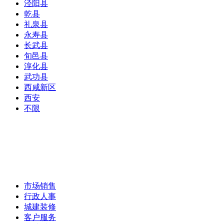
泾阳县
乾县
礼泉县
永寿县
长武县
旬邑县
淳化县
武功县
西咸新区
西安
不限
市场销售
行政人事
城建装修
客户服务