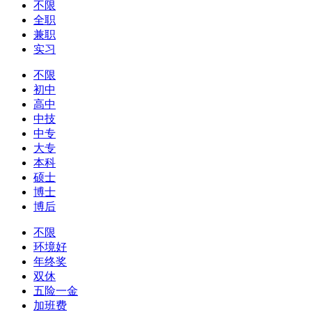
不限
全职
兼职
实习
不限
初中
高中
中技
中专
大专
本科
硕士
博士
博后
不限
环境好
年终奖
双休
五险一金
加班费