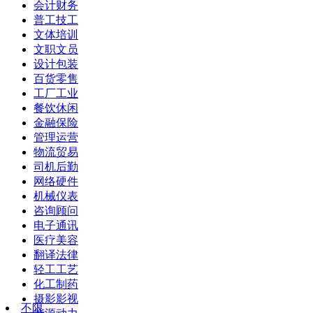
会计财务
普工技工
文体培训
文职文员
设计包装
百货零售
工厂工业
餐饮休闲
金融保险
管理运营
物流贸易
司机后勤
网络硬件
机械仪表
咨询顾问
电子通讯
医疗美容
翻译法律
轻工工艺
化工制药
摄影影视
不限