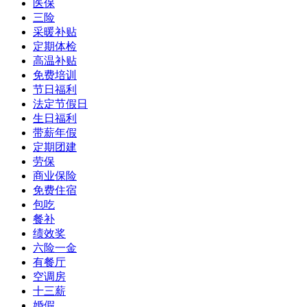
医保
三险
采暖补贴
定期体检
高温补贴
免费培训
节日福利
法定节假日
生日福利
带薪年假
定期团建
劳保
商业保险
免费住宿
包吃
餐补
绩效奖
六险一金
有餐厅
空调房
十三薪
婚假