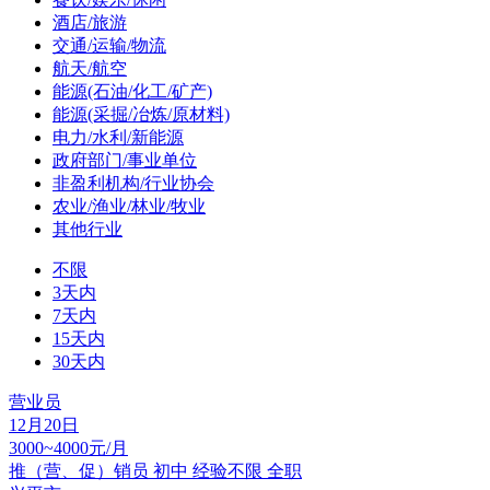
酒店/旅游
交通/运输/物流
航天/航空
能源(石油/化工/矿产)
能源(采掘/冶炼/原材料)
电力/水利/新能源
政府部门/事业单位
非盈利机构/行业协会
农业/渔业/林业/牧业
其他行业
不限
3天内
7天内
15天内
30天内
营业员
12月20日
3000~4000元/月
推（营、促）销员
初中
经验不限
全职