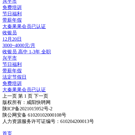
兴平市
免费培训
节日福利
带薪年假
大秦果果
会员
已认证
收银员
12月20日
3000~4000元/月
收银员
高中
1-3年
全职
兴平市
节日福利
带薪年假
法定节假日
免费培训
大秦果果
会员
已认证
上一页
第 1 页
下一页
版权所有：咸阳快聘网
陕ICP备2021015952号-2
陕公网安备 61020102000108号
人力资源服务许可证编号：610204200013号
首页