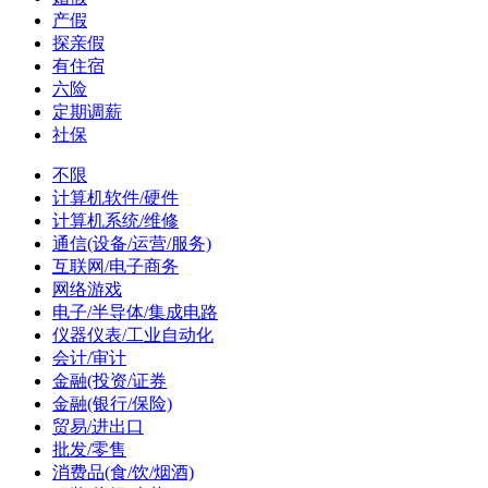
产假
探亲假
有住宿
六险
定期调薪
社保
不限
计算机软件/硬件
计算机系统/维修
通信(设备/运营/服务)
互联网/电子商务
网络游戏
电子/半导体/集成电路
仪器仪表/工业自动化
会计/审计
金融(投资/证券
金融(银行/保险)
贸易/进出口
批发/零售
消费品(食/饮/烟酒)