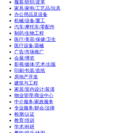
服装/纺织/皮革
家具/家电/工艺品/玩具
办公用品及设备
机械/设备/重工
汽车/摩托车/零配件
制药/生物工程
医疗/美容/保健/卫生
医疗设备/器械
广告/市场推广
会展/博览
影视/媒体/艺术/出版
印刷/包装/造纸
房地产开发
建筑与工程
家居/室内设计/装潢
物业管理/商业中心
中介服务/家政服务
专业服务/财会/法律
检测/认证
教育/培训
学术/科研
餐饮/娱乐/休闲