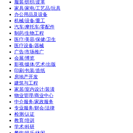
服装/纺织/皮革
家具/家电/工艺品/玩具
办公用品及设备
机械/设备/重工
汽车/摩托车/零配件
制药/生物工程
医疗/美容/保健/卫生
医疗设备/器械
广告/市场推广
会展/博览
影视/媒体/艺术/出版
印刷/包装/造纸
房地产开发
建筑与工程
家居/室内设计/装潢
物业管理/商业中心
中介服务/家政服务
专业服务/财会/法律
检测/认证
教育/培训
学术/科研
餐饮/娱乐/休闲