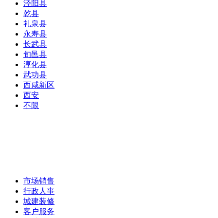
泾阳县
乾县
礼泉县
永寿县
长武县
旬邑县
淳化县
武功县
西咸新区
西安
不限
市场销售
行政人事
城建装修
客户服务