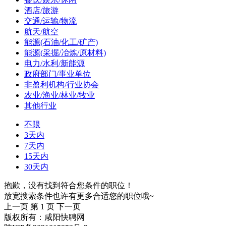
酒店/旅游
交通/运输/物流
航天/航空
能源(石油/化工/矿产)
能源(采掘/冶炼/原材料)
电力/水利/新能源
政府部门/事业单位
非盈利机构/行业协会
农业/渔业/林业/牧业
其他行业
不限
3天内
7天内
15天内
30天内
抱歉，没有找到符合您条件的职位！
放宽搜索条件也许有更多合适您的职位哦~
上一页
第 1 页
下一页
版权所有：咸阳快聘网