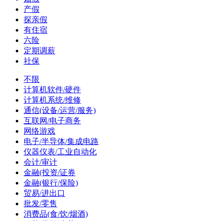
产假
探亲假
有住宿
六险
定期调薪
社保
不限
计算机软件/硬件
计算机系统/维修
通信(设备/运营/服务)
互联网/电子商务
网络游戏
电子/半导体/集成电路
仪器仪表/工业自动化
会计/审计
金融(投资/证券
金融(银行/保险)
贸易/进出口
批发/零售
消费品(食/饮/烟酒)