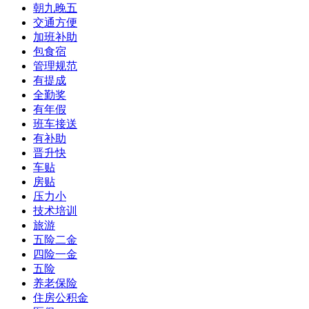
朝九晚五
交通方便
加班补助
包食宿
管理规范
有提成
全勤奖
有年假
班车接送
有补助
晋升快
车贴
房贴
压力小
技术培训
旅游
五险二金
四险一金
五险
养老保险
住房公积金