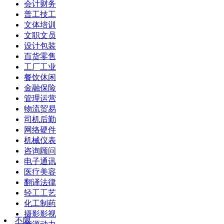
会计财务
普工技工
文体培训
文职文员
设计包装
百货零售
工厂工业
餐饮休闲
金融保险
管理运营
物流贸易
司机后勤
网络硬件
机械仪表
咨询顾问
电子通讯
医疗美容
翻译法律
轻工工艺
化工制药
摄影影视
不限