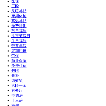
医保
三险
采暖补贴
定期体检
高温补贴
免费培训
节日福利
法定节假日
生日福利
带薪年假
定期团建
劳保
商业保险
免费住宿
包吃
餐补
绩效奖
六险一金
有餐厅
空调房
十三薪
婚假