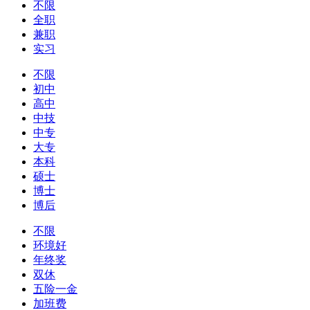
不限
全职
兼职
实习
不限
初中
高中
中技
中专
大专
本科
硕士
博士
博后
不限
环境好
年终奖
双休
五险一金
加班费