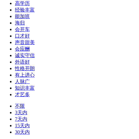
高学历
经验丰富
能加班
海归
会开车
口才好
声音甜美
会应酬
诚实守信
外语好
性格开朗
有上进心
人脉广
知识丰富
才艺多
不限
3天内
7天内
15天内
30天内