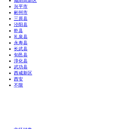
咸阳高新区
兴平市
彬州市
三原县
泾阳县
乾县
礼泉县
永寿县
长武县
旬邑县
淳化县
武功县
西咸新区
西安
不限