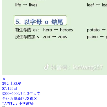
女
刘女士
32岁
07月29日
3000~5000/月
1-3年
大专
全职
西咸新区,秦都区
TA在找：小学教师