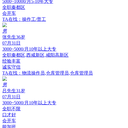
5000~10000/月
5-10年
大专
全职
秦都区
会开车
TA在找：操作工/普工
男
张先生
36岁
07月31日
3000~5000/月
10年以上
大专
全职
秦都区,西咸新区,咸阳高新区
经验丰富
诚实守信
TA在找：物流操作员,仓库管理员,仓库管理员
男
吕先生
31岁
07月31日
3000~5000/月
10年以上
大专
全职
不限
口才好
会开车
能加班