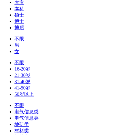
大专
本科
硕士
博士
博后
不限
男
女
不限
16-20岁
21-30岁
31-40岁
41-50岁
50岁以上
不限
电气信息类
电气信息类
地矿类
材料类