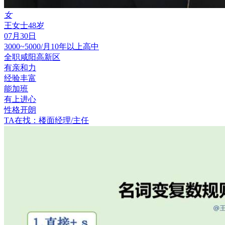
女
王女士
48岁
07月30日
3000~5000/月
10年以上
高中
全职
咸阳高新区
有亲和力
经验丰富
能加班
有上进心
性格开朗
TA在找：楼面经理/主任