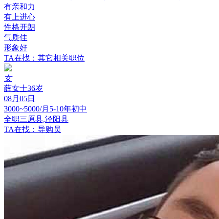
有亲和力
有上进心
性格开朗
气质佳
形象好
TA在找：其它相关职位
女
薛女士
36岁
08月05日
3000~5000/月
5-10年
初中
全职
三原县,泾阳县
TA在找：导购员