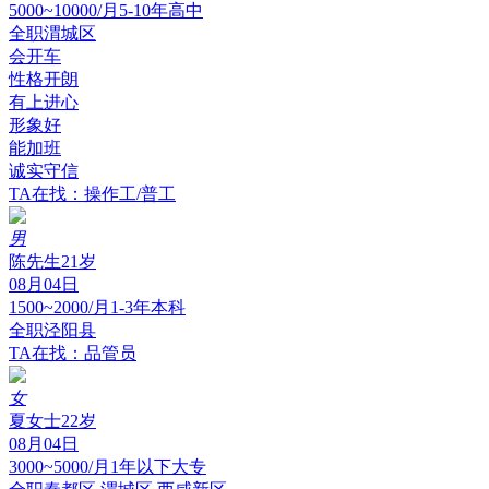
5000~10000/月
5-10年
高中
全职
渭城区
会开车
性格开朗
有上进心
形象好
能加班
诚实守信
TA在找：操作工/普工
男
陈先生
21岁
08月04日
1500~2000/月
1-3年
本科
全职
泾阳县
TA在找：品管员
女
夏女士
22岁
08月04日
3000~5000/月
1年以下
大专