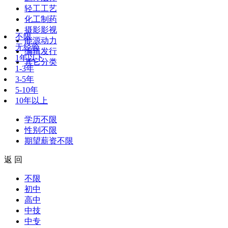
轻工工艺
化工制药
摄影影视
不限
能源动力
无经验
编辑发行
1年以下
其它分类
1-3年
3-5年
5-10年
10年以上
学历
不限
性别
不限
期望薪资
不限
返 回
不限
初中
高中
中技
中专