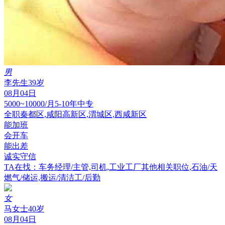
男
李先生
39岁
08月04日
5000~10000/月
5-10年
中专
全职
秦都区,咸阳高新区,渭城区,西咸新区
能加班
会开车
能出差
诚实守信
TA在找：车务经理/主管,司机,工业工厂其他相关职位,石油/天
燃气/储运,搬运/清洁工/后勤
女
马女士
40岁
08月04日