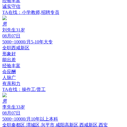
经验丰富
诚实守信
TA在找：小学教师,招聘专员
男
刘先生
31岁
08月07日
5000~10000/月
5-10年
大专
全职
西咸新区
形象好
能出差
经验丰富
会应酬
人脉广
有亲和力
TA在找：操作工/普工
男
李先生
33岁
08月07日
5000~10000/月
10年以上
本科
全职
秦都区,渭城区,兴平市,咸阳高新区,西咸新区,西安