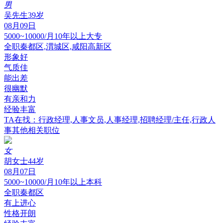
男
吴先生
39岁
08月09日
5000~10000/月
10年以上
大专
全职
秦都区,渭城区,咸阳高新区
形象好
气质佳
能出差
很幽默
有亲和力
经验丰富
TA在找：行政经理,人事文员,人事经理,招聘经理/主任,行政人
事其他相关职位
女
胡女士
44岁
08月07日
5000~10000/月
10年以上
本科
全职
秦都区
有上进心
性格开朗