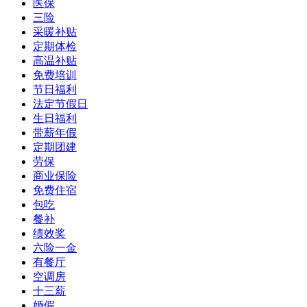
医保
三险
采暖补贴
定期体检
高温补贴
免费培训
节日福利
法定节假日
生日福利
带薪年假
定期团建
劳保
商业保险
免费住宿
包吃
餐补
绩效奖
六险一金
有餐厅
空调房
十三薪
婚假