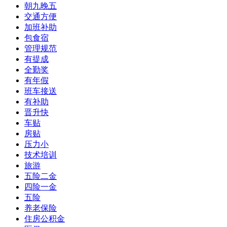
朝九晚五
交通方便
加班补助
包食宿
管理规范
有提成
全勤奖
有年假
班车接送
有补助
晋升快
车贴
房贴
压力小
技术培训
旅游
五险二金
四险一金
五险
养老保险
住房公积金