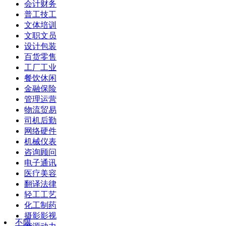
会计财务
普工技工
文体培训
文职文员
设计包装
百货零售
工厂工业
餐饮休闲
金融保险
管理运营
物流贸易
司机后勤
网络硬件
机械仪表
咨询顾问
电子通讯
医疗美容
翻译法律
轻工工艺
化工制药
摄影影视
不限