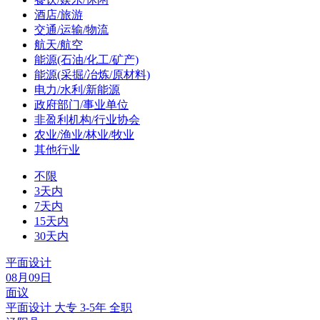
酒店/旅游
交通/运输/物流
航天/航空
能源(石油/化工/矿产)
能源(采掘/冶炼/原材料)
电力/水利/新能源
政府部门/事业单位
非盈利机构/行业协会
农业/渔业/林业/牧业
其他行业
不限
3天内
7天内
15天内
30天内
平面设计
08月09日
面议
平面设计
大专
3-5年
全职