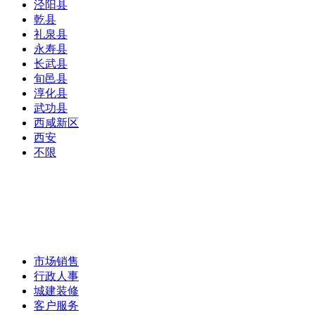
泾阳县
乾县
礼泉县
永寿县
长武县
旬邑县
淳化县
武功县
西咸新区
西安
不限
市场销售
行政人事
城建装修
客户服务