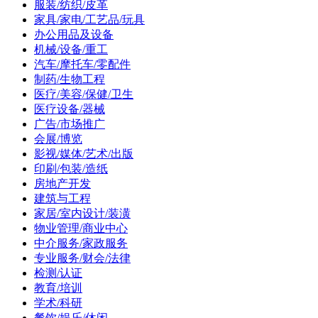
服装/纺织/皮革
家具/家电/工艺品/玩具
办公用品及设备
机械/设备/重工
汽车/摩托车/零配件
制药/生物工程
医疗/美容/保健/卫生
医疗设备/器械
广告/市场推广
会展/博览
影视/媒体/艺术/出版
印刷/包装/造纸
房地产开发
建筑与工程
家居/室内设计/装潢
物业管理/商业中心
中介服务/家政服务
专业服务/财会/法律
检测/认证
教育/培训
学术/科研
餐饮/娱乐/休闲