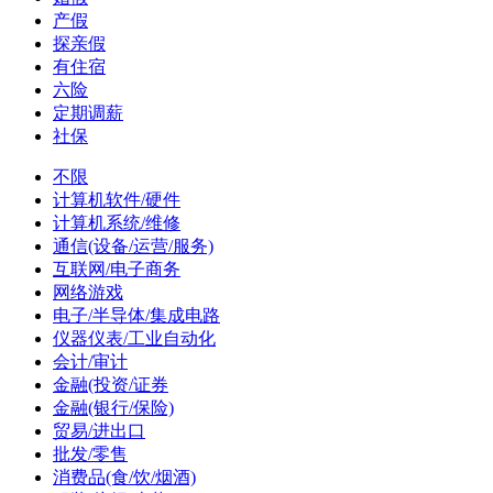
产假
探亲假
有住宿
六险
定期调薪
社保
不限
计算机软件/硬件
计算机系统/维修
通信(设备/运营/服务)
互联网/电子商务
网络游戏
电子/半导体/集成电路
仪器仪表/工业自动化
会计/审计
金融(投资/证券
金融(银行/保险)
贸易/进出口
批发/零售
消费品(食/饮/烟酒)