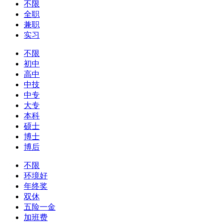
不限
全职
兼职
实习
不限
初中
高中
中技
中专
大专
本科
硕士
博士
博后
不限
环境好
年终奖
双休
五险一金
加班费