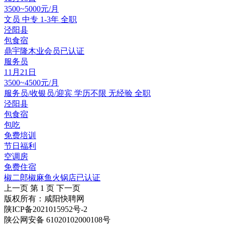
3500~5000元/月
文员
中专
1-3年
全职
泾阳县
包食宿
鼎宇隆木业
会员
已认证
服务员
11月21日
3500~4500元/月
服务员/收银员/迎宾
学历不限
无经验
全职
泾阳县
包食宿
包吃
免费培训
节日福利
空调房
免费住宿
椒二郎椒麻鱼火锅店
已认证
上一页
第 1 页
下一页
版权所有：咸阳快聘网
陕ICP备2021015952号-2
陕公网安备 61020102000108号