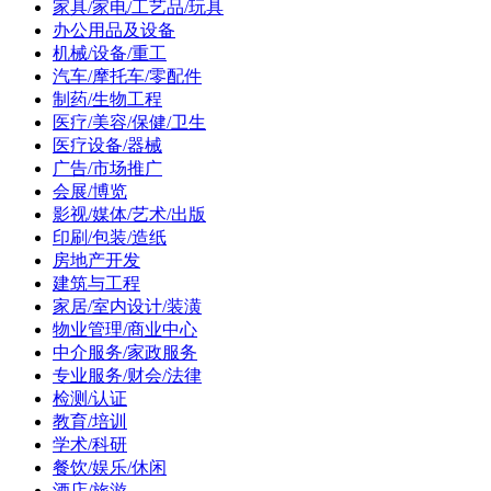
家具/家电/工艺品/玩具
办公用品及设备
机械/设备/重工
汽车/摩托车/零配件
制药/生物工程
医疗/美容/保健/卫生
医疗设备/器械
广告/市场推广
会展/博览
影视/媒体/艺术/出版
印刷/包装/造纸
房地产开发
建筑与工程
家居/室内设计/装潢
物业管理/商业中心
中介服务/家政服务
专业服务/财会/法律
检测/认证
教育/培训
学术/科研
餐饮/娱乐/休闲
酒店/旅游