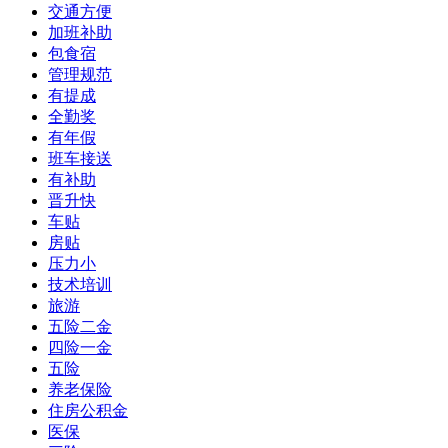
交通方便
加班补助
包食宿
管理规范
有提成
全勤奖
有年假
班车接送
有补助
晋升快
车贴
房贴
压力小
技术培训
旅游
五险二金
四险一金
五险
养老保险
住房公积金
医保