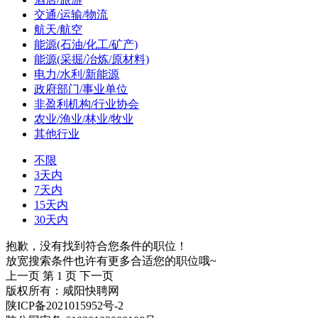
交通/运输/物流
航天/航空
能源(石油/化工/矿产)
能源(采掘/冶炼/原材料)
电力/水利/新能源
政府部门/事业单位
非盈利机构/行业协会
农业/渔业/林业/牧业
其他行业
不限
3天内
7天内
15天内
30天内
抱歉，没有找到符合您条件的职位！
放宽搜索条件也许有更多合适您的职位哦~
上一页
第 1 页
下一页
版权所有：咸阳快聘网
陕ICP备2021015952号-2