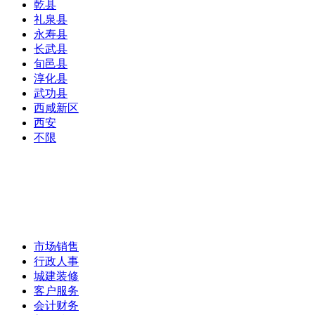
乾县
礼泉县
永寿县
长武县
旬邑县
淳化县
武功县
西咸新区
西安
不限
市场销售
行政人事
城建装修
客户服务
会计财务