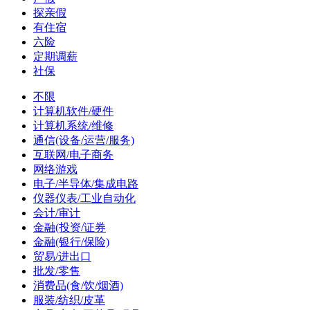
探亲假
有住宿
六险
定期调薪
社保
不限
计算机软件/硬件
计算机系统/维修
通信(设备/运营/服务)
互联网/电子商务
网络游戏
电子/半导体/集成电路
仪器仪表/工业自动化
会计/审计
金融(投资/证券
金融(银行/保险)
贸易/进出口
批发/零售
消费品(食/饮/烟酒)
服装/纺织/皮革