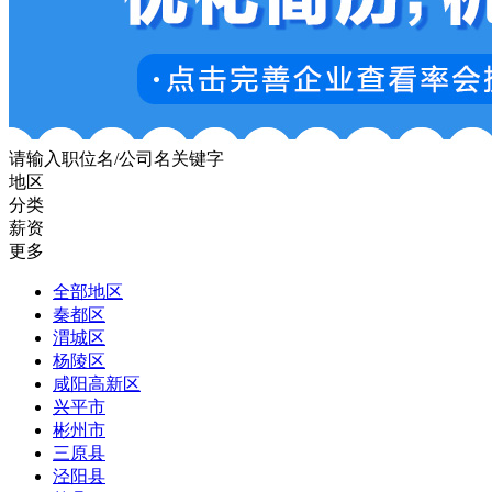
请输入职位名/公司名关键字
地区
分类
薪资
更多
全部地区
秦都区
渭城区
杨陵区
咸阳高新区
兴平市
彬州市
三原县
泾阳县