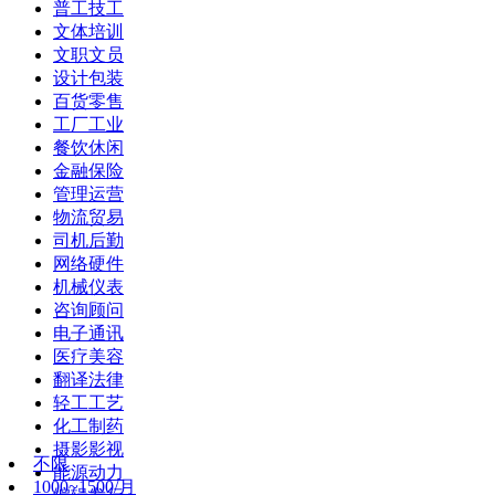
普工技工
文体培训
文职文员
设计包装
百货零售
工厂工业
餐饮休闲
金融保险
管理运营
物流贸易
司机后勤
网络硬件
机械仪表
咨询顾问
电子通讯
医疗美容
翻译法律
轻工工艺
化工制药
摄影影视
不限
能源动力
1000~1500/月