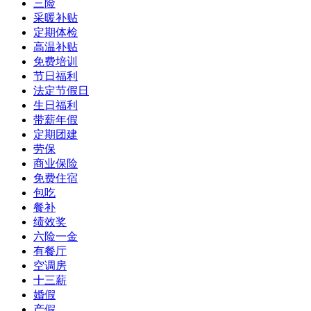
三险
采暖补贴
定期体检
高温补贴
免费培训
节日福利
法定节假日
生日福利
带薪年假
定期团建
劳保
商业保险
免费住宿
包吃
餐补
绩效奖
六险一金
有餐厅
空调房
十三薪
婚假
产假