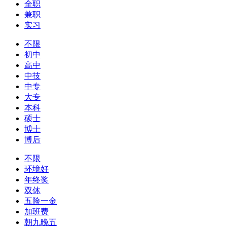
全职
兼职
实习
不限
初中
高中
中技
中专
大专
本科
硕士
博士
博后
不限
环境好
年终奖
双休
五险一金
加班费
朝九晚五