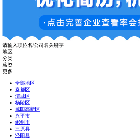
请输入职位名/公司名关键字
地区
分类
薪资
更多
全部地区
秦都区
渭城区
杨陵区
咸阳高新区
兴平市
彬州市
三原县
泾阳县