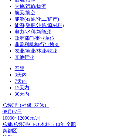
交通/运输/物流
航天/航空
能源(石油/化工/矿产)
能源(采掘/冶炼/原材料)
电力/水利/新能源
政府部门/事业单位
非盈利机构/行业协会
农业/渔业/林业/牧业
其他行业
不限
3天内
7天内
15天内
30天内
总经理（社保+双休）
08月07日
10000~12000元/月
总裁/总经理/CEO
本科
5-10年
全职
秦都区