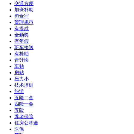
交通方便
加班补助
包食宿
管理规范
有提成
全勤奖
有年假
班车接送
有补助
晋升快
车贴
房贴
压力小
技术培训
旅游
五险二金
四险一金
五险
养老保险
住房公积金
医保