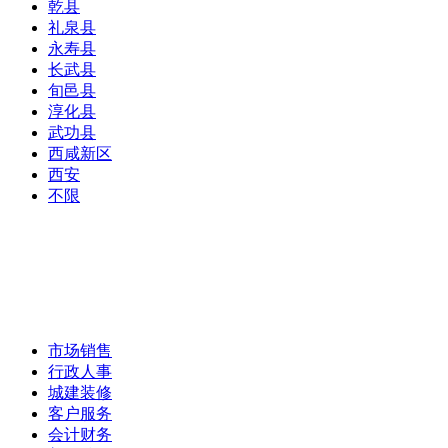
乾县
礼泉县
永寿县
长武县
旬邑县
淳化县
武功县
西咸新区
西安
不限
市场销售
行政人事
城建装修
客户服务
会计财务