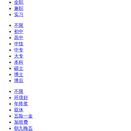
全职
兼职
实习
不限
初中
高中
中技
中专
大专
本科
硕士
博士
博后
不限
环境好
年终奖
双休
五险一金
加班费
朝九晚五