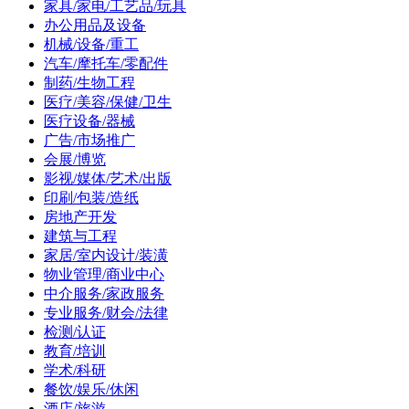
家具/家电/工艺品/玩具
办公用品及设备
机械/设备/重工
汽车/摩托车/零配件
制药/生物工程
医疗/美容/保健/卫生
医疗设备/器械
广告/市场推广
会展/博览
影视/媒体/艺术/出版
印刷/包装/造纸
房地产开发
建筑与工程
家居/室内设计/装潢
物业管理/商业中心
中介服务/家政服务
专业服务/财会/法律
检测/认证
教育/培训
学术/科研
餐饮/娱乐/休闲
酒店/旅游