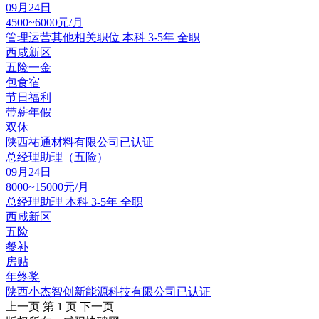
09月24日
4500~6000元/月
管理运营其他相关职位
本科
3-5年
全职
西咸新区
五险一金
包食宿
节日福利
带薪年假
双休
陕西祐通材料有限公司
已认证
总经理助理（五险）
09月24日
8000~15000元/月
总经理助理
本科
3-5年
全职
西咸新区
五险
餐补
房贴
年终奖
陕西小杰智创新能源科技有限公司
已认证
上一页
第 1 页
下一页