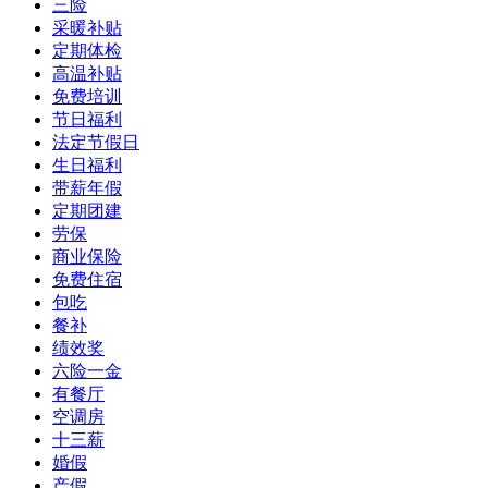
三险
采暖补贴
定期体检
高温补贴
免费培训
节日福利
法定节假日
生日福利
带薪年假
定期团建
劳保
商业保险
免费住宿
包吃
餐补
绩效奖
六险一金
有餐厅
空调房
十三薪
婚假
产假