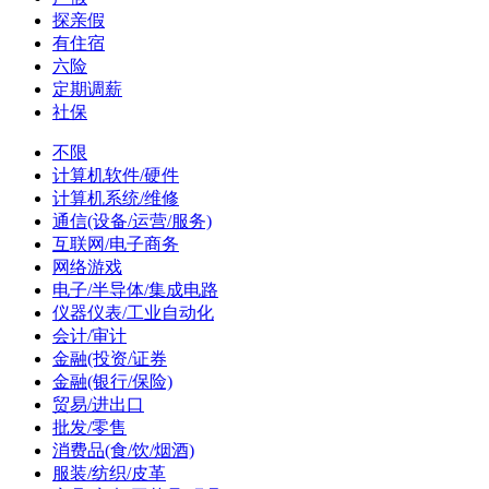
探亲假
有住宿
六险
定期调薪
社保
不限
计算机软件/硬件
计算机系统/维修
通信(设备/运营/服务)
互联网/电子商务
网络游戏
电子/半导体/集成电路
仪器仪表/工业自动化
会计/审计
金融(投资/证券
金融(银行/保险)
贸易/进出口
批发/零售
消费品(食/饮/烟酒)
服装/纺织/皮革