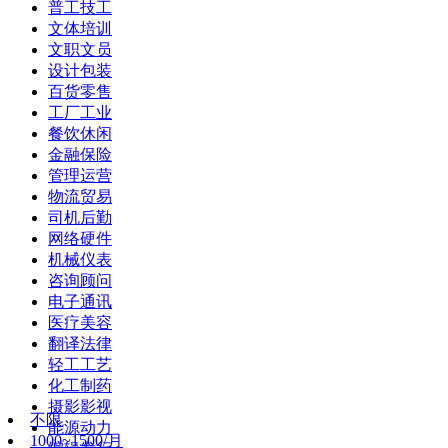
普工技工
文体培训
文职文员
设计包装
百货零售
工厂工业
餐饮休闲
金融保险
管理运营
物流贸易
司机后勤
网络硬件
机械仪表
咨询顾问
电子通讯
医疗美容
翻译法律
轻工工艺
化工制药
摄影影视
不限
能源动力
1000~1500/月