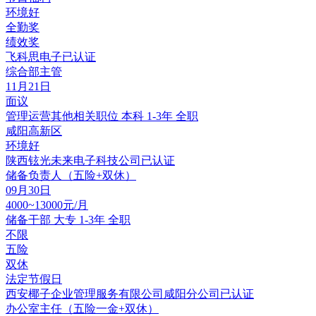
环境好
全勤奖
绩效奖
飞科思电子
已认证
综合部主管
11月21日
面议
管理运营其他相关职位
本科
1-3年
全职
咸阳高新区
环境好
陕西铉光未来电子科技公司
已认证
储备负责人（五险+双休）
09月30日
4000~13000元/月
储备干部
大专
1-3年
全职
不限
五险
双休
法定节假日
西安椰子企业管理服务有限公司咸阳分公司
已认证
办公室主任（五险一金+双休）