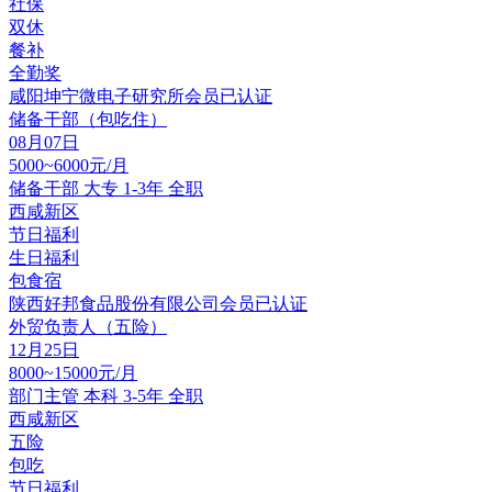
社保
双休
餐补
全勤奖
咸阳坤宁微电子研究所
会员
已认证
储备干部（包吃住）
08月07日
5000~6000元/月
储备干部
大专
1-3年
全职
西咸新区
节日福利
生日福利
包食宿
陕西好邦食品股份有限公司
会员
已认证
外贸负责人（五险）
12月25日
8000~15000元/月
部门主管
本科
3-5年
全职
西咸新区
五险
包吃
节日福利