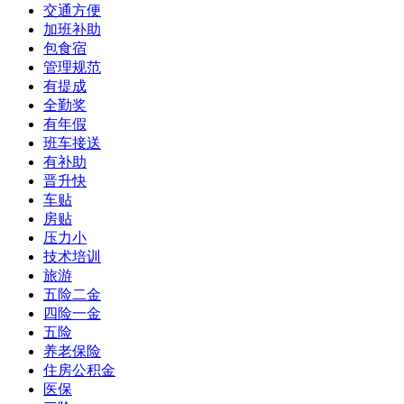
交通方便
加班补助
包食宿
管理规范
有提成
全勤奖
有年假
班车接送
有补助
晋升快
车贴
房贴
压力小
技术培训
旅游
五险二金
四险一金
五险
养老保险
住房公积金
医保