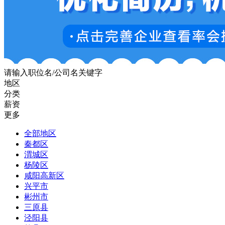
请输入职位名/公司名关键字
地区
分类
薪资
更多
全部地区
秦都区
渭城区
杨陵区
咸阳高新区
兴平市
彬州市
三原县
泾阳县