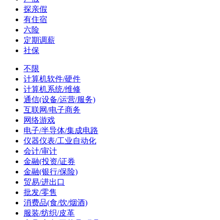
探亲假
有住宿
六险
定期调薪
社保
不限
计算机软件/硬件
计算机系统/维修
通信(设备/运营/服务)
互联网/电子商务
网络游戏
电子/半导体/集成电路
仪器仪表/工业自动化
会计/审计
金融(投资/证券
金融(银行/保险)
贸易/进出口
批发/零售
消费品(食/饮/烟酒)
服装/纺织/皮革