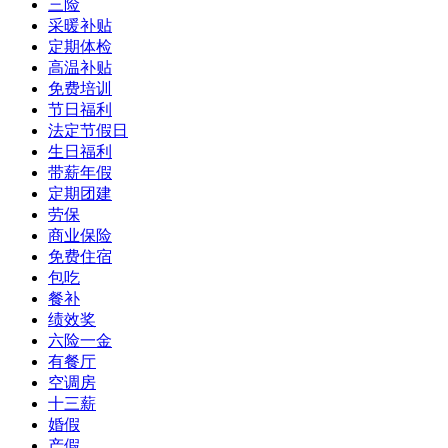
三险
采暖补贴
定期体检
高温补贴
免费培训
节日福利
法定节假日
生日福利
带薪年假
定期团建
劳保
商业保险
免费住宿
包吃
餐补
绩效奖
六险一金
有餐厅
空调房
十三薪
婚假
产假