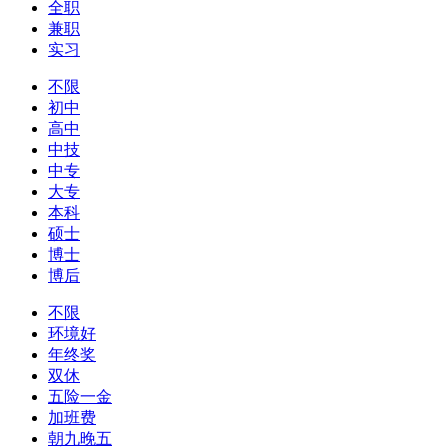
全职
兼职
实习
不限
初中
高中
中技
中专
大专
本科
硕士
博士
博后
不限
环境好
年终奖
双休
五险一金
加班费
朝九晚五