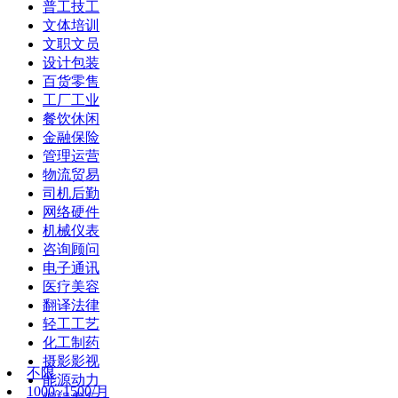
普工技工
文体培训
文职文员
设计包装
百货零售
工厂工业
餐饮休闲
金融保险
管理运营
物流贸易
司机后勤
网络硬件
机械仪表
咨询顾问
电子通讯
医疗美容
翻译法律
轻工工艺
化工制药
摄影影视
不限
能源动力
1000~1500/月