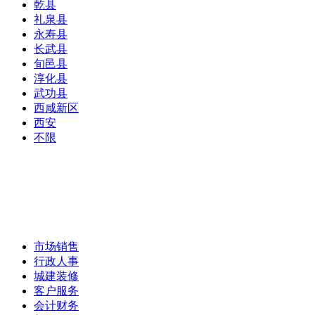
乾县
礼泉县
永寿县
长武县
旬邑县
淳化县
武功县
西咸新区
西安
不限
市场销售
行政人事
城建装修
客户服务
会计财务