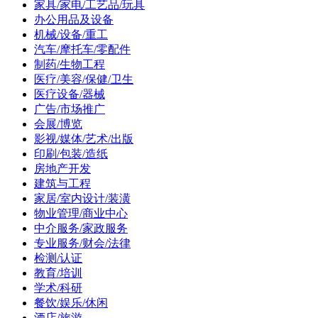
家具/家电/工艺品/玩具
办公用品及设备
机械/设备/重工
汽车/摩托车/零配件
制药/生物工程
医疗/美容/保健/卫生
医疗设备/器械
广告/市场推广
会展/博览
影视/媒体/艺术/出版
印刷/包装/造纸
房地产开发
建筑与工程
家居/室内设计/装潢
物业管理/商业中心
中介服务/家政服务
专业服务/财会/法律
检测/认证
教育/培训
学术/科研
餐饮/娱乐/休闲
酒店/旅游