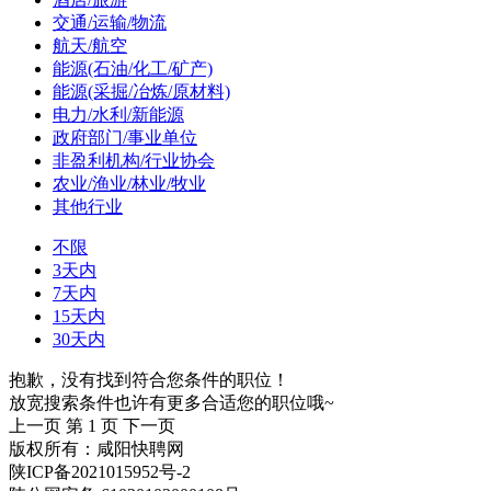
交通/运输/物流
航天/航空
能源(石油/化工/矿产)
能源(采掘/冶炼/原材料)
电力/水利/新能源
政府部门/事业单位
非盈利机构/行业协会
农业/渔业/林业/牧业
其他行业
不限
3天内
7天内
15天内
30天内
抱歉，没有找到符合您条件的职位！
放宽搜索条件也许有更多合适您的职位哦~
上一页
第 1 页
下一页
版权所有：咸阳快聘网
陕ICP备2021015952号-2