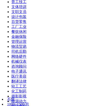
普工技工
文体培训
文职文员
设计包装
百货零售
工厂工业
餐饮休闲
金融保险
管理运营
物流贸易
司机后勤
网络硬件
机械仪表
咨询顾问
电子通讯
医疗美容
翻译法律
轻工工艺
化工制药
摄影影视
不限
能源动力
1000~1500/月