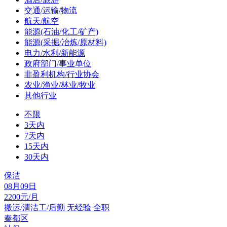
交通/运输/物流
航天/航空
能源(石油/化工/矿产)
能源(采掘/冶炼/原材料)
电力/水利/新能源
政府部门/事业单位
非盈利机构/行业协会
农业/渔业/林业/牧业
其他行业
不限
3天内
7天内
15天内
30天内
保洁
08月09日
2200元/月
搬运/清洁工/后勤
无经验
全职
秦都区