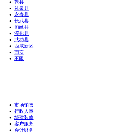
乾县
礼泉县
永寿县
长武县
旬邑县
淳化县
武功县
西咸新区
西安
不限
市场销售
行政人事
城建装修
客户服务
会计财务