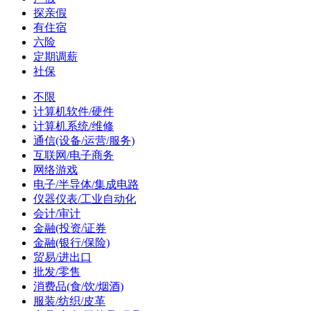
探亲假
有住宿
六险
定期调薪
社保
不限
计算机软件/硬件
计算机系统/维修
通信(设备/运营/服务)
互联网/电子商务
网络游戏
电子/半导体/集成电路
仪器仪表/工业自动化
会计/审计
金融(投资/证券
金融(银行/保险)
贸易/进出口
批发/零售
消费品(食/饮/烟酒)
服装/纺织/皮革