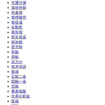
交通方便
加班补助
包食宿
管理规范
有提成
全勤奖
有年假
班车接送
有补助
晋升快
车贴
房贴
压力小
技术培训
旅游
五险二金
四险一金
五险
养老保险
住房公积金
医保