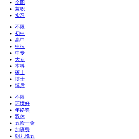
全职
兼职
实习
不限
初中
高中
中技
中专
大专
本科
硕士
博士
博后
不限
环境好
年终奖
双休
五险一金
加班费
朝九晚五