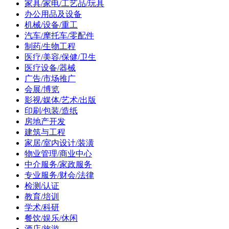
家具/家电/工艺品/玩具
办公用品及设备
机械/设备/重工
汽车/摩托车/零配件
制药/生物工程
医疗/美容/保健/卫生
医疗设备/器械
广告/市场推广
会展/博览
影视/媒体/艺术/出版
印刷/包装/造纸
房地产开发
建筑与工程
家居/室内设计/装潢
物业管理/商业中心
中介服务/家政服务
专业服务/财会/法律
检测/认证
教育/培训
学术/科研
餐饮/娱乐/休闲
酒店/旅游