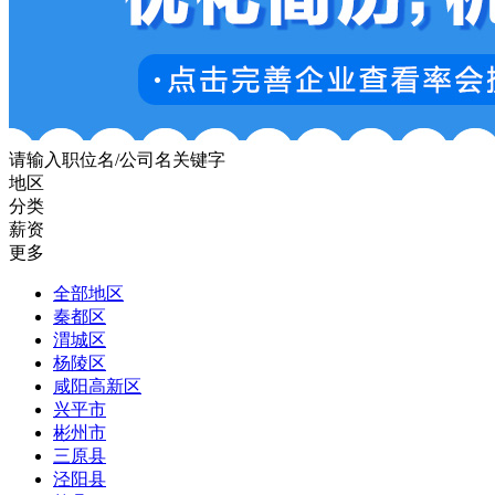
请输入职位名/公司名关键字
地区
分类
薪资
更多
全部地区
秦都区
渭城区
杨陵区
咸阳高新区
兴平市
彬州市
三原县
泾阳县