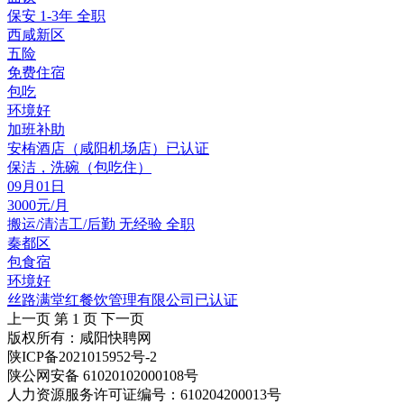
保安
1-3年
全职
西咸新区
五险
免费住宿
包吃
环境好
加班补助
安栯酒店（咸阳机场店）
已认证
保洁，洗碗（包吃住）
09月01日
3000元/月
搬运/清洁工/后勤
无经验
全职
秦都区
包食宿
环境好
丝路满堂红餐饮管理有限公司
已认证
上一页
第 1 页
下一页
版权所有：咸阳快聘网
陕ICP备2021015952号-2
陕公网安备 61020102000108号
人力资源服务许可证编号：610204200013号