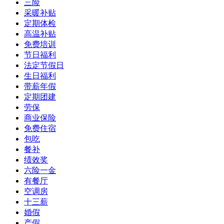
三险
采暖补贴
定期体检
高温补贴
免费培训
节日福利
法定节假日
生日福利
带薪年假
定期团建
劳保
商业保险
免费住宿
包吃
餐补
绩效奖
六险一金
有餐厅
空调房
十三薪
婚假
产假