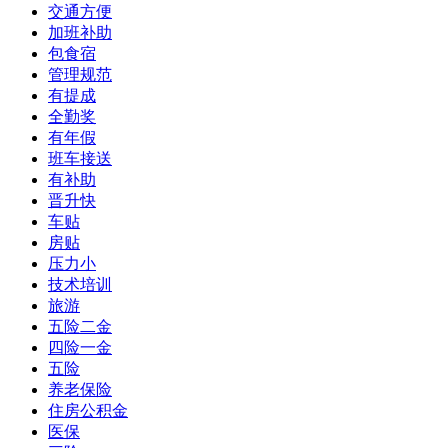
交通方便
加班补助
包食宿
管理规范
有提成
全勤奖
有年假
班车接送
有补助
晋升快
车贴
房贴
压力小
技术培训
旅游
五险二金
四险一金
五险
养老保险
住房公积金
医保