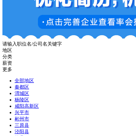
请输入职位名/公司名关键字
地区
分类
薪资
更多
全部地区
秦都区
渭城区
杨陵区
咸阳高新区
兴平市
彬州市
三原县
泾阳县