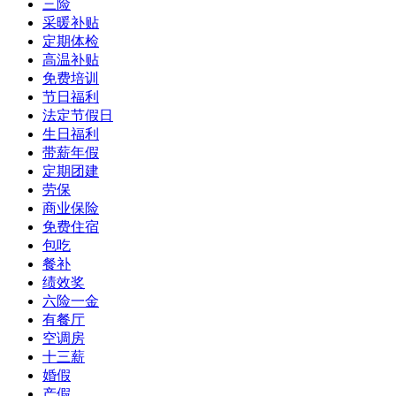
三险
采暖补贴
定期体检
高温补贴
免费培训
节日福利
法定节假日
生日福利
带薪年假
定期团建
劳保
商业保险
免费住宿
包吃
餐补
绩效奖
六险一金
有餐厅
空调房
十三薪
婚假
产假