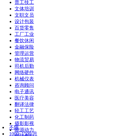
普工技工
文体培训
文职文员
设计包装
百货零售
工厂工业
餐饮休闲
金融保险
管理运营
物流贸易
司机后勤
网络硬件
机械仪表
咨询顾问
电子通讯
医疗美容
翻译法律
轻工工艺
化工制药
摄影影视
不限
能源动力
1000~1500/月