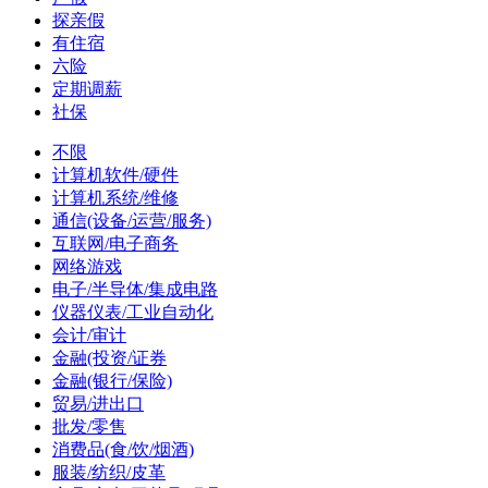
探亲假
有住宿
六险
定期调薪
社保
不限
计算机软件/硬件
计算机系统/维修
通信(设备/运营/服务)
互联网/电子商务
网络游戏
电子/半导体/集成电路
仪器仪表/工业自动化
会计/审计
金融(投资/证券
金融(银行/保险)
贸易/进出口
批发/零售
消费品(食/饮/烟酒)
服装/纺织/皮革