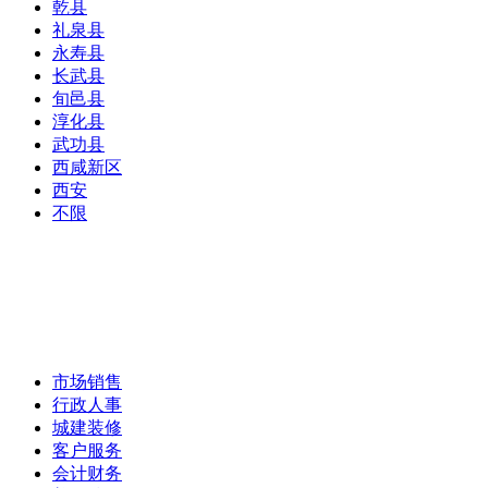
乾县
礼泉县
永寿县
长武县
旬邑县
淳化县
武功县
西咸新区
西安
不限
市场销售
行政人事
城建装修
客户服务
会计财务