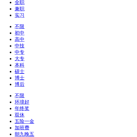
全职
兼职
实习
不限
初中
高中
中技
中专
大专
本科
硕士
博士
博后
不限
环境好
年终奖
双休
五险一金
加班费
朝九晚五