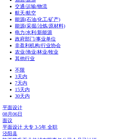
交通/运输/物流
航天/航空
能源(石油/化工/矿产)
能源(采掘/冶炼/原材料)
电力/水利/新能源
政府部门/事业单位
非盈利机构/行业协会
农业/渔业/林业/牧业
其他行业
不限
3天内
7天内
15天内
30天内
平面设计
08月06日
面议
平面设计
大专
3-5年
全职
泾阳县