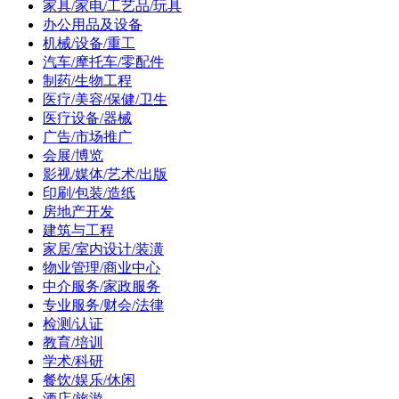
家具/家电/工艺品/玩具
办公用品及设备
机械/设备/重工
汽车/摩托车/零配件
制药/生物工程
医疗/美容/保健/卫生
医疗设备/器械
广告/市场推广
会展/博览
影视/媒体/艺术/出版
印刷/包装/造纸
房地产开发
建筑与工程
家居/室内设计/装潢
物业管理/商业中心
中介服务/家政服务
专业服务/财会/法律
检测/认证
教育/培训
学术/科研
餐饮/娱乐/休闲
酒店/旅游