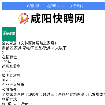
咸阳快聘
选择区域
关于我们
全友家居（文林西路居然之家店）
秦都区
家具/家电/工艺品/玩具
20人以下
2
在招职位
100%
简历查看率
15988
被浏览次数
01-13
企业最近登录
公司简介
全友家居创建于1986年，经过三十余载的励精图治，已发展
联系方式
联 系 人：
冯女士