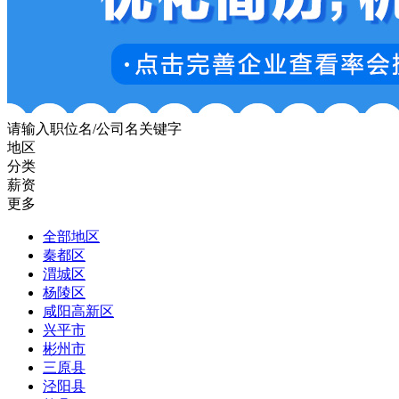
请输入职位名/公司名关键字
地区
分类
薪资
更多
全部地区
秦都区
渭城区
杨陵区
咸阳高新区
兴平市
彬州市
三原县
泾阳县