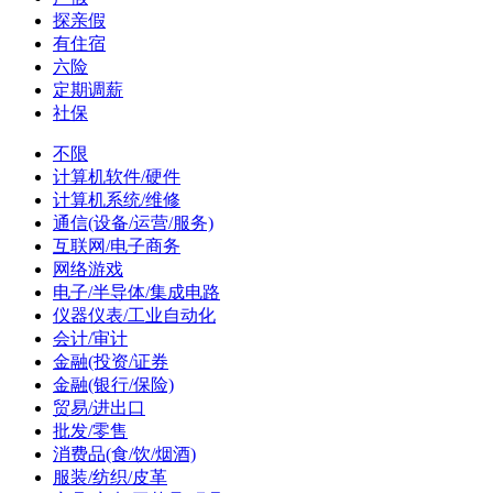
探亲假
有住宿
六险
定期调薪
社保
不限
计算机软件/硬件
计算机系统/维修
通信(设备/运营/服务)
互联网/电子商务
网络游戏
电子/半导体/集成电路
仪器仪表/工业自动化
会计/审计
金融(投资/证券
金融(银行/保险)
贸易/进出口
批发/零售
消费品(食/饮/烟酒)
服装/纺织/皮革