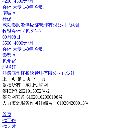
4200~4500元/月
会计
大专
1-3年
全职
渭城区
社保
咸阳秦顺源供应链管理有限公司
已认证
收银会计（包吃住）
09月08日
3500~4000元/月
会计
大专
1-3年
全职
秦都区
包食宿
环境好
丝路满堂红餐饮管理有限公司
已认证
上一页
第 1 页
下一页
版权所有：咸阳快聘网
陕ICP备2021015952号-2
陕公网安备 61020102000108号
人力资源服务许可证编号：610204200013号
首页
找工作
找人才