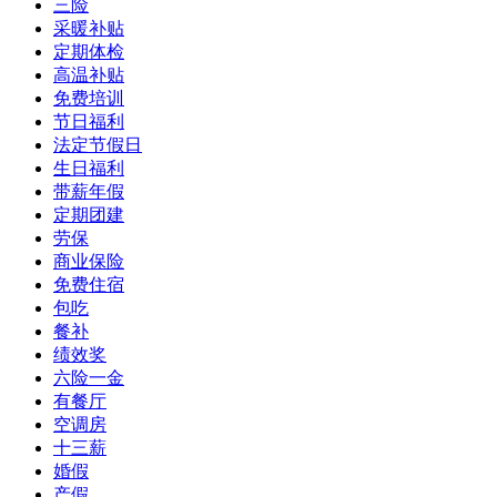
三险
采暖补贴
定期体检
高温补贴
免费培训
节日福利
法定节假日
生日福利
带薪年假
定期团建
劳保
商业保险
免费住宿
包吃
餐补
绩效奖
六险一金
有餐厅
空调房
十三薪
婚假
产假