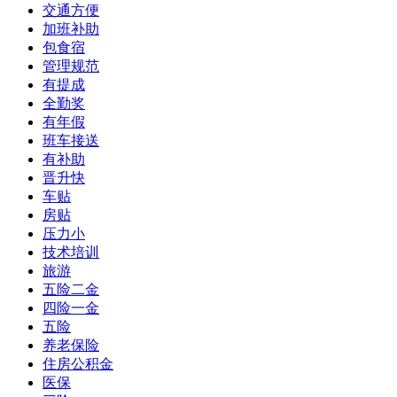
交通方便
加班补助
包食宿
管理规范
有提成
全勤奖
有年假
班车接送
有补助
晋升快
车贴
房贴
压力小
技术培训
旅游
五险二金
四险一金
五险
养老保险
住房公积金
医保