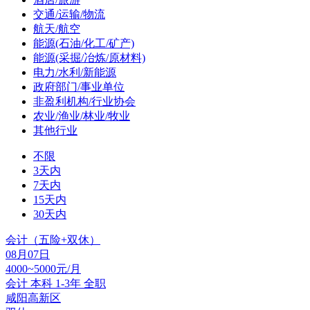
交通/运输/物流
航天/航空
能源(石油/化工/矿产)
能源(采掘/冶炼/原材料)
电力/水利/新能源
政府部门/事业单位
非盈利机构/行业协会
农业/渔业/林业/牧业
其他行业
不限
3天内
7天内
15天内
30天内
会计（五险+双休）
08月07日
4000~5000元/月
会计
本科
1-3年
全职
咸阳高新区