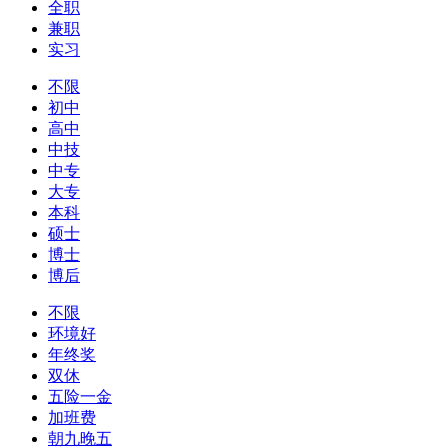
全职
兼职
实习
不限
初中
高中
中技
中专
大专
本科
硕士
博士
博后
不限
环境好
年终奖
双休
五险一金
加班费
朝九晚五