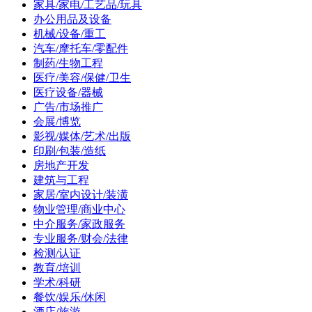
家具/家电/工艺品/玩具
办公用品及设备
机械/设备/重工
汽车/摩托车/零配件
制药/生物工程
医疗/美容/保健/卫生
医疗设备/器械
广告/市场推广
会展/博览
影视/媒体/艺术/出版
印刷/包装/造纸
房地产开发
建筑与工程
家居/室内设计/装潢
物业管理/商业中心
中介服务/家政服务
专业服务/财会/法律
检测/认证
教育/培训
学术/科研
餐饮/娱乐/休闲
酒店/旅游