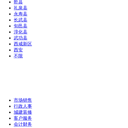
乾县
礼泉县
永寿县
长武县
旬邑县
淳化县
武功县
西咸新区
西安
不限
市场销售
行政人事
城建装修
客户服务
会计财务