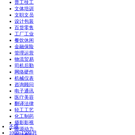
普工技工
文体培训
文职文员
设计包装
百货零售
工厂工业
餐饮休闲
金融保险
管理运营
物流贸易
司机后勤
网络硬件
机械仪表
咨询顾问
电子通讯
医疗美容
翻译法律
轻工工艺
化工制药
摄影影视
不限
能源动力
1000~1500/月