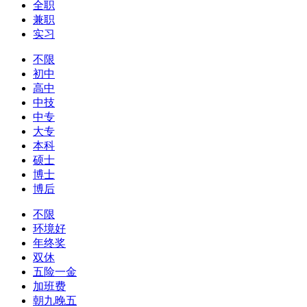
全职
兼职
实习
不限
初中
高中
中技
中专
大专
本科
硕士
博士
博后
不限
环境好
年终奖
双休
五险一金
加班费
朝九晚五