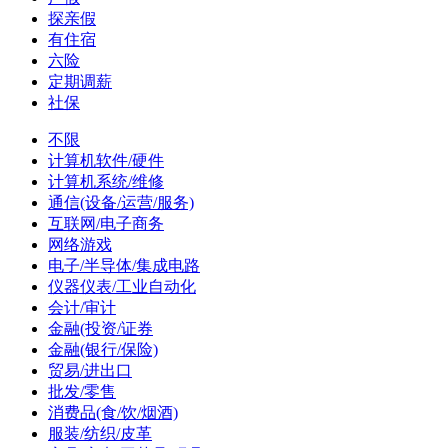
探亲假
有住宿
六险
定期调薪
社保
不限
计算机软件/硬件
计算机系统/维修
通信(设备/运营/服务)
互联网/电子商务
网络游戏
电子/半导体/集成电路
仪器仪表/工业自动化
会计/审计
金融(投资/证券
金融(银行/保险)
贸易/进出口
批发/零售
消费品(食/饮/烟酒)
服装/纺织/皮革