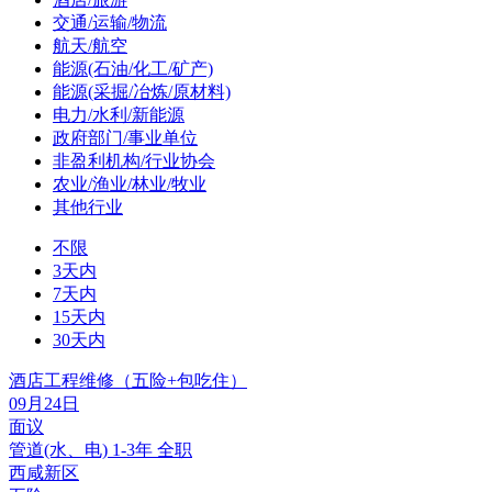
交通/运输/物流
航天/航空
能源(石油/化工/矿产)
能源(采掘/冶炼/原材料)
电力/水利/新能源
政府部门/事业单位
非盈利机构/行业协会
农业/渔业/林业/牧业
其他行业
不限
3天内
7天内
15天内
30天内
酒店工程维修（五险+包吃住）
09月24日
面议
管道(水、电)
1-3年
全职
西咸新区