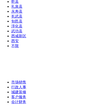
乾县
礼泉县
永寿县
长武县
旬邑县
淳化县
武功县
西咸新区
西安
不限
市场销售
行政人事
城建装修
客户服务
会计财务