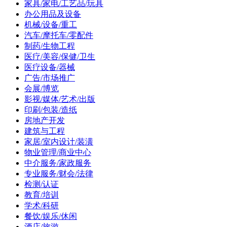
家具/家电/工艺品/玩具
办公用品及设备
机械/设备/重工
汽车/摩托车/零配件
制药/生物工程
医疗/美容/保健/卫生
医疗设备/器械
广告/市场推广
会展/博览
影视/媒体/艺术/出版
印刷/包装/造纸
房地产开发
建筑与工程
家居/室内设计/装潢
物业管理/商业中心
中介服务/家政服务
专业服务/财会/法律
检测/认证
教育/培训
学术/科研
餐饮/娱乐/休闲
酒店/旅游