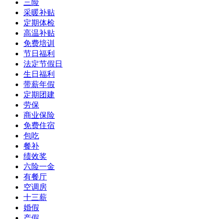
三险
采暖补贴
定期体检
高温补贴
免费培训
节日福利
法定节假日
生日福利
带薪年假
定期团建
劳保
商业保险
免费住宿
包吃
餐补
绩效奖
六险一金
有餐厅
空调房
十三薪
婚假
产假