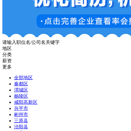
请输入职位名/公司名关键字
地区
分类
薪资
更多
全部地区
秦都区
渭城区
杨陵区
咸阳高新区
兴平市
彬州市
三原县
泾阳县