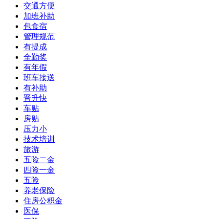
交通方便
加班补助
包食宿
管理规范
有提成
全勤奖
有年假
班车接送
有补助
晋升快
车贴
房贴
压力小
技术培训
旅游
五险二金
四险一金
五险
养老保险
住房公积金
医保