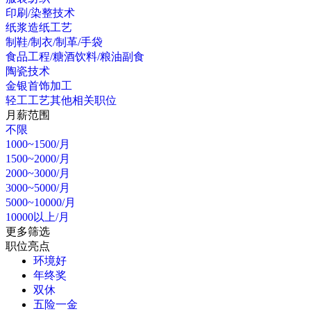
印刷/染整技术
纸浆造纸工艺
制鞋/制衣/制革/手袋
食品工程/糖酒饮料/粮油副食
陶瓷技术
金银首饰加工
轻工工艺其他相关职位
月薪范围
不限
1000~1500/月
1500~2000/月
2000~3000/月
3000~5000/月
5000~10000/月
10000以上/月
更多筛选
职位亮点
环境好
年终奖
双休
五险一金