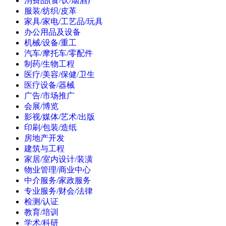
消费品(食/饮/烟酒)
服装/纺织/皮革
家具/家电/工艺品/玩具
办公用品及设备
机械/设备/重工
汽车/摩托车/零配件
制药/生物工程
医疗/美容/保健/卫生
医疗设备/器械
广告/市场推广
会展/博览
影视/媒体/艺术/出版
印刷/包装/造纸
房地产开发
建筑与工程
家居/室内设计/装潢
物业管理/商业中心
中介服务/家政服务
专业服务/财会/法律
检测/认证
教育/培训
学术/科研