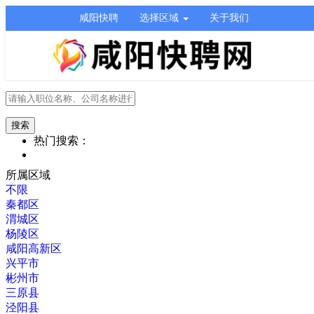
咸阳快聘
选择区域
关于我们
热门搜索：
所属区域
不限
秦都区
渭城区
杨陵区
咸阳高新区
兴平市
彬州市
三原县
泾阳县