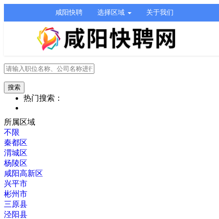
咸阳快聘
选择区域
关于我们
热门搜索：
所属区域
不限
秦都区
渭城区
杨陵区
咸阳高新区
兴平市
彬州市
三原县
泾阳县