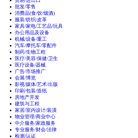
贸易/进出口
批发/零售
消费品(食/饮/烟酒)
服装/纺织/皮革
家具/家电/工艺品/玩具
办公用品及设备
机械/设备/重工
汽车/摩托车/零配件
制药/生物工程
医疗/美容/保健/卫生
医疗设备/器械
广告/市场推广
会展/博览
影视/媒体/艺术/出版
印刷/包装/造纸
房地产开发
建筑与工程
家居/室内设计/装潢
物业管理/商业中心
中介服务/家政服务
专业服务/财会/法律
检测/认证