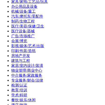
家具/家电/工艺品/玩具
办公用品及设备
机械/设备/重工
汽车/摩托车/零配件
制药/生物工程
医疗/美容/保健/卫生
医疗设备/器械
广告/市场推广
会展/博览
影视/媒体/艺术/出版
印刷/包装/造纸
房地产开发
建筑与工程
家居/室内设计/装潢
物业管理/商业中心
中介服务/家政服务
专业服务/财会/法律
检测/认证
教育/培训
学术/科研
餐饮/娱乐/休闲
酒店/旅游