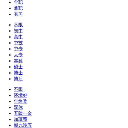
全职
兼职
实习
不限
初中
高中
中技
中专
大专
本科
硕士
博士
博后
不限
环境好
年终奖
双休
五险一金
加班费
朝九晚五