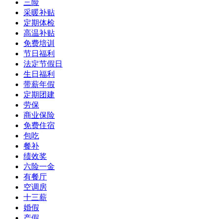
三险
采暖补贴
定期体检
高温补贴
免费培训
节日福利
法定节假日
生日福利
带薪年假
定期团建
劳保
商业保险
免费住宿
包吃
餐补
绩效奖
六险一金
有餐厅
空调房
十三薪
婚假
产假