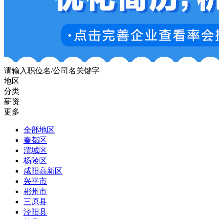
请输入职位名/公司名关键字
地区
分类
薪资
更多
全部地区
秦都区
渭城区
杨陵区
咸阳高新区
兴平市
彬州市
三原县
泾阳县