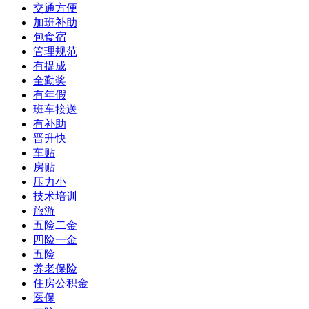
交通方便
加班补助
包食宿
管理规范
有提成
全勤奖
有年假
班车接送
有补助
晋升快
车贴
房贴
压力小
技术培训
旅游
五险二金
四险一金
五险
养老保险
住房公积金
医保