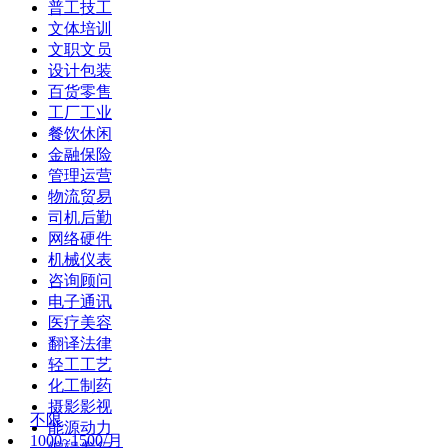
普工技工
文体培训
文职文员
设计包装
百货零售
工厂工业
餐饮休闲
金融保险
管理运营
物流贸易
司机后勤
网络硬件
机械仪表
咨询顾问
电子通讯
医疗美容
翻译法律
轻工工艺
化工制药
摄影影视
不限
能源动力
1000~1500/月