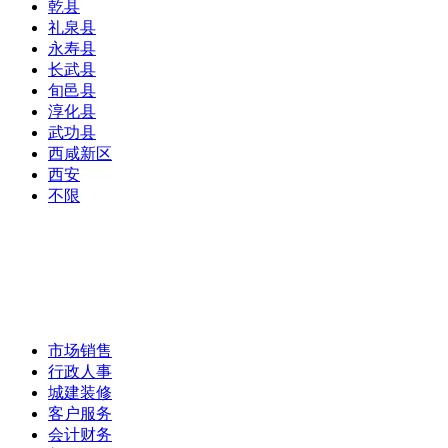
乾县
礼泉县
永寿县
长武县
旬邑县
淳化县
武功县
西咸新区
西安
不限
市场销售
行政人事
城建装修
客户服务
会计财务