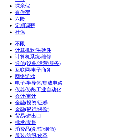
探亲假
有住宿
六险
定期调薪
社保
不限
计算机软件/硬件
计算机系统/维修
通信(设备/运营/服务)
互联网/电子商务
网络游戏
电子/半导体/集成电路
仪器仪表/工业自动化
会计/审计
金融(投资/证券
金融(银行/保险)
贸易/进出口
批发/零售
消费品(食/饮/烟酒)
服装/纺织/皮革