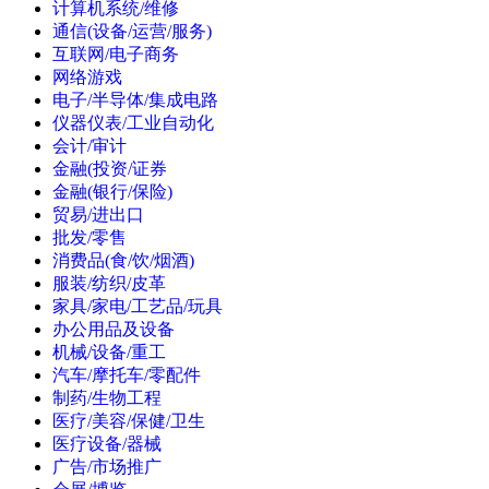
计算机系统/维修
通信(设备/运营/服务)
互联网/电子商务
网络游戏
电子/半导体/集成电路
仪器仪表/工业自动化
会计/审计
金融(投资/证券
金融(银行/保险)
贸易/进出口
批发/零售
消费品(食/饮/烟酒)
服装/纺织/皮革
家具/家电/工艺品/玩具
办公用品及设备
机械/设备/重工
汽车/摩托车/零配件
制药/生物工程
医疗/美容/保健/卫生
医疗设备/器械
广告/市场推广