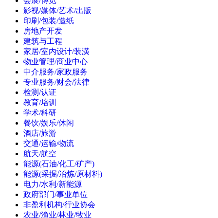
会展/博览
影视/媒体/艺术/出版
印刷/包装/造纸
房地产开发
建筑与工程
家居/室内设计/装潢
物业管理/商业中心
中介服务/家政服务
专业服务/财会/法律
检测/认证
教育/培训
学术/科研
餐饮/娱乐/休闲
酒店/旅游
交通/运输/物流
航天/航空
能源(石油/化工/矿产)
能源(采掘/冶炼/原材料)
电力/水利/新能源
政府部门/事业单位
非盈利机构/行业协会
农业/渔业/林业/牧业