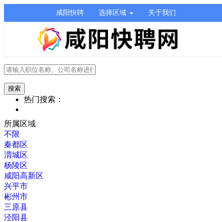
咸阳快聘
选择区域
关于我们
热门搜索：
所属区域
不限
秦都区
渭城区
杨陵区
咸阳高新区
兴平市
彬州市
三原县
泾阳县