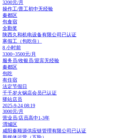
3200元/月
操作工/普工
初中
无经验
秦都区
包食宿
全勤奖
陕西久和机电设备有限公司
已认证
寒假工（包吃住）
8 小时前
3300~3500元/月
服务员/收银员/迎宾
无经验
秦都区
包吃
有住宿
法定节假日
千千岁火锅店
会员
已认证
驿站店员
2025-9-24 08:19
3000元/月
营业员/店员
高中
1-3年
渭城区
咸阳秦顺源供应链管理有限公司
已认证
新媒体运营（五险）