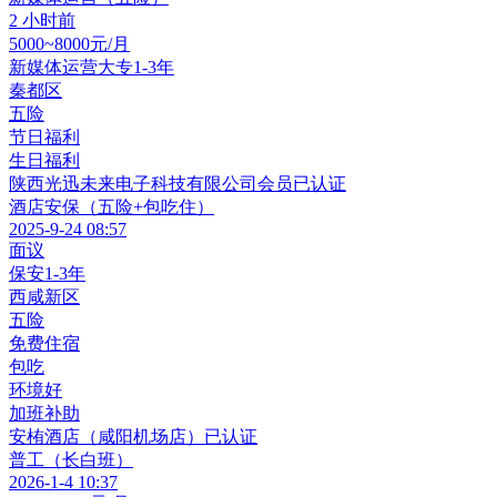
2 小时前
5000~8000元/月
新媒体运营
大专
1-3年
秦都区
五险
节日福利
生日福利
陕西光迅未来电子科技有限公司
会员
已认证
酒店安保（五险+包吃住）
2025-9-24 08:57
面议
保安
1-3年
西咸新区
五险
免费住宿
包吃
环境好
加班补助
安栯酒店（咸阳机场店）
已认证
普工（长白班）
2026-1-4 10:37