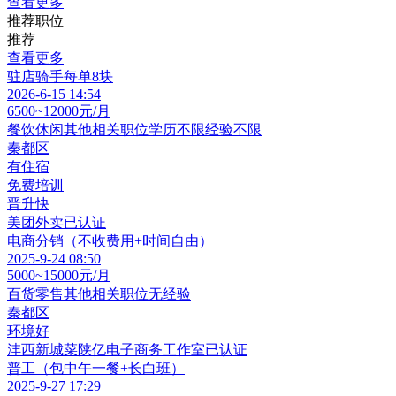
查看更多
推荐职位
推荐
查看更多
驻店骑手每单8块
2026-6-15 14:54
6500~12000元/月
餐饮休闲其他相关职位
学历不限
经验不限
秦都区
有住宿
免费培训
晋升快
美团外卖
已认证
电商分销（不收费用+时间自由）
2025-9-24 08:50
5000~15000元/月
百货零售其他相关职位
无经验
秦都区
环境好
沣西新城菜陕亿电子商务工作室
已认证
普工（包中午一餐+长白班）
2025-9-27 17:29