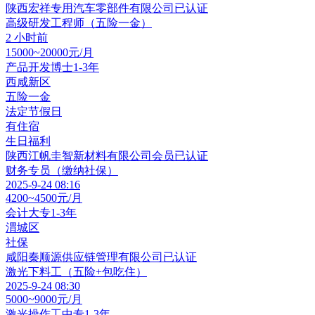
陕西宏祥专用汽车零部件有限公司
已认证
高级研发工程师（五险一金）
2 小时前
15000~20000元/月
产品开发
博士
1-3年
西咸新区
五险一金
法定节假日
有住宿
生日福利
陕西江帆圭智新材料有限公司
会员
已认证
财务专员（缴纳社保）
2025-9-24 08:16
4200~4500元/月
会计
大专
1-3年
渭城区
社保
咸阳秦顺源供应链管理有限公司
已认证
激光下料工（五险+包吃住）
2025-9-24 08:30
5000~9000元/月
激光操作工
中专
1-3年