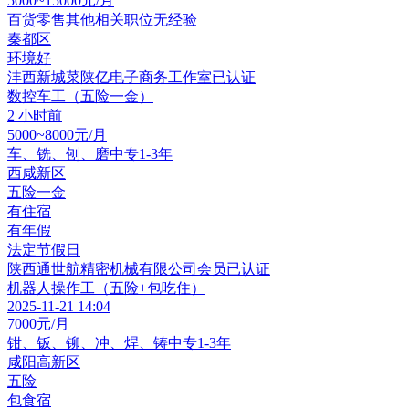
5000~15000元/月
百货零售其他相关职位
无经验
秦都区
环境好
沣西新城菜陕亿电子商务工作室
已认证
数控车工（五险一金）
2 小时前
5000~8000元/月
车、铣、刨、磨
中专
1-3年
西咸新区
五险一金
有住宿
有年假
法定节假日
陕西通世航精密机械有限公司
会员
已认证
机器人操作工（五险+包吃住）
2025-11-21 14:04
7000元/月
钳、钣、铆、冲、焊、铸
中专
1-3年
咸阳高新区
五险
包食宿