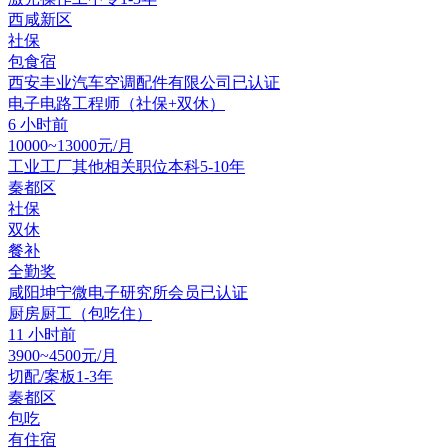
西咸新区
社保
包食宿
西安丰业汽车空调配件有限公司
已认证
电子电路工程师（社保+双休）
6 小时前
10000~13000元/月
工业工厂其他相关职位
本科
5-10年
秦都区
社保
双休
餐补
全勤奖
咸阳坤宁微电子研究所
会员
已认证
厨房厨工（包吃住）
11 小时前
3900~4500元/月
切配/案板
1-3年
秦都区
包吃
有住宿