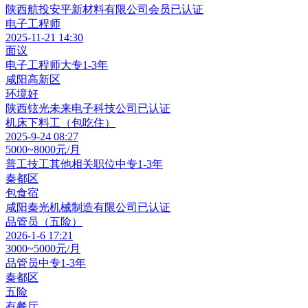
陕西航投安平新材料有限公司
会员
已认证
电子工程师
2025-11-21 14:30
面议
电子工程师
大专
1-3年
咸阳高新区
环境好
陕西铉光未来电子科技公司
已认证
机床下料工（包吃住）
2025-9-24 08:27
5000~8000元/月
普工技工其他相关职位
中专
1-3年
秦都区
包食宿
咸阳秦光机械制造有限公司
已认证
品管员（五险）
2026-1-6 17:21
3000~5000元/月
品管员
中专
1-3年
秦都区
五险
有餐厅