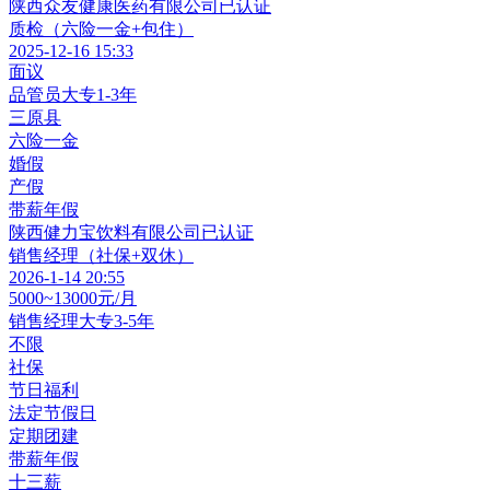
陕西众友健康医药有限公司
已认证
质检（六险一金+包住）
2025-12-16 15:33
面议
品管员
大专
1-3年
三原县
六险一金
婚假
产假
带薪年假
陕西健力宝饮料有限公司
已认证
销售经理（社保+双休）
2026-1-14 20:55
5000~13000元/月
销售经理
大专
3-5年
不限
社保
节日福利
法定节假日
定期团建
带薪年假
十三薪