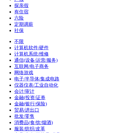
探亲假
有住宿
六险
定期调薪
社保
不限
计算机软件/硬件
计算机系统/维修
通信(设备/运营/服务)
互联网/电子商务
网络游戏
电子/半导体/集成电路
仪器仪表/工业自动化
会计/审计
金融(投资/证券
金融(银行/保险)
贸易/进出口
批发/零售
消费品(食/饮/烟酒)
服装/纺织/皮革