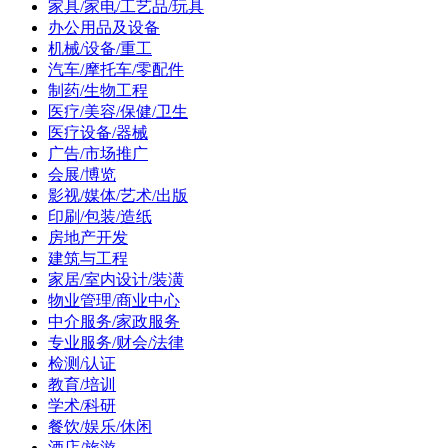
家具/家电/工艺品/玩具
办公用品及设备
机械/设备/重工
汽车/摩托车/零配件
制药/生物工程
医疗/美容/保健/卫生
医疗设备/器械
广告/市场推广
会展/博览
影视/媒体/艺术/出版
印刷/包装/造纸
房地产开发
建筑与工程
家居/室内设计/装潢
物业管理/商业中心
中介服务/家政服务
专业服务/财会/法律
检测/认证
教育/培训
学术/科研
餐饮/娱乐/休闲
酒店/旅游