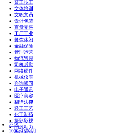
普工技工
文体培训
文职文员
设计包装
百货零售
工厂工业
餐饮休闲
金融保险
管理运营
物流贸易
司机后勤
网络硬件
机械仪表
咨询顾问
电子通讯
医疗美容
翻译法律
轻工工艺
化工制药
摄影影视
不限
能源动力
1000~1500/月