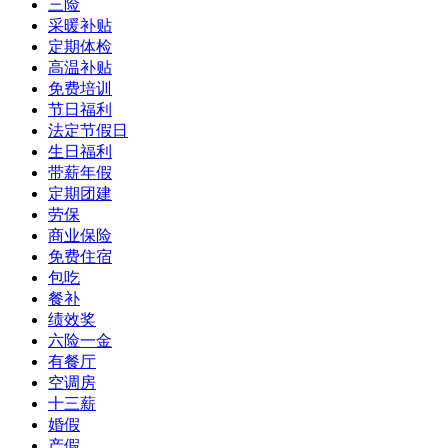
三险
采暖补贴
定期体检
高温补贴
免费培训
节日福利
法定节假日
生日福利
带薪年假
定期团建
劳保
商业保险
免费住宿
包吃
餐补
绩效奖
六险一金
有餐厅
空调房
十三薪
婚假
产假