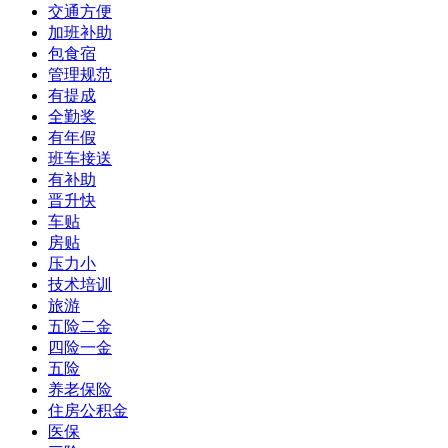
交通方便
加班补助
包食宿
管理规范
有提成
全勤奖
有年假
班车接送
有补助
晋升快
车贴
房贴
压力小
技术培训
旅游
五险二金
四险一金
五险
养老保险
住房公积金
医保