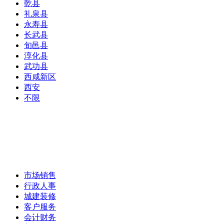
乾县
礼泉县
永寿县
长武县
旬邑县
淳化县
武功县
西咸新区
西安
不限
市场销售
行政人事
城建装修
客户服务
会计财务