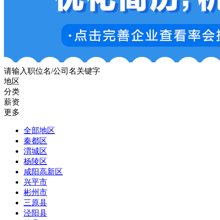
请输入职位名/公司名关键字
地区
分类
薪资
更多
全部地区
秦都区
渭城区
杨陵区
咸阳高新区
兴平市
彬州市
三原县
泾阳县