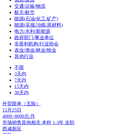
交通/运输/物流
航天/航空
能源(石油/化工/矿产)
能源(采掘/冶炼/原材料)
电力/水利/新能源
政府部门/事业单位
非盈利机构/行业协会
农业/渔业/林业/牧业
其他行业
不限
3天内
7天内
15天内
30天内
外贸跟单（五险）
12月25日
4000~8000元/月
市场销售其他相关
本科
1-3年
全职
西咸新区