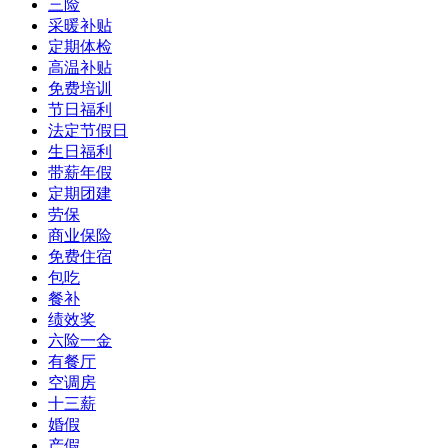
三险
采暖补贴
定期体检
高温补贴
免费培训
节日福利
法定节假日
生日福利
带薪年假
定期团建
劳保
商业保险
免费住宿
包吃
餐补
绩效奖
六险一金
有餐厅
空调房
十三薪
婚假
产假