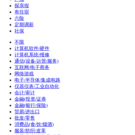
探亲假
有住宿
六险
定期调薪
社保
不限
计算机软件/硬件
计算机系统/维修
通信(设备/运营/服务)
互联网/电子商务
网络游戏
电子/半导体/集成电路
仪器仪表/工业自动化
会计/审计
金融(投资/证券
金融(银行/保险)
贸易/进出口
批发/零售
消费品(食/饮/烟酒)
服装/纺织/皮革