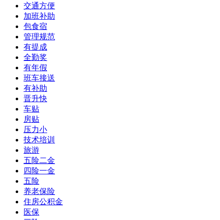
交通方便
加班补助
包食宿
管理规范
有提成
全勤奖
有年假
班车接送
有补助
晋升快
车贴
房贴
压力小
技术培训
旅游
五险二金
四险一金
五险
养老保险
住房公积金
医保