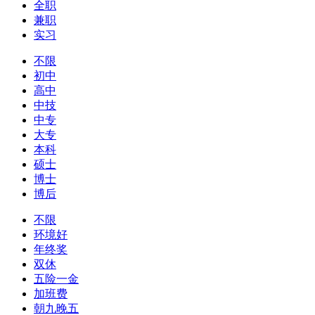
全职
兼职
实习
不限
初中
高中
中技
中专
大专
本科
硕士
博士
博后
不限
环境好
年终奖
双休
五险一金
加班费
朝九晚五