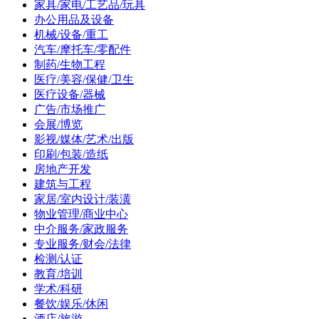
家具/家电/工艺品/玩具
办公用品及设备
机械/设备/重工
汽车/摩托车/零配件
制药/生物工程
医疗/美容/保健/卫生
医疗设备/器械
广告/市场推广
会展/博览
影视/媒体/艺术/出版
印刷/包装/造纸
房地产开发
建筑与工程
家居/室内设计/装潢
物业管理/商业中心
中介服务/家政服务
专业服务/财会/法律
检测/认证
教育/培训
学术/科研
餐饮/娱乐/休闲
酒店/旅游