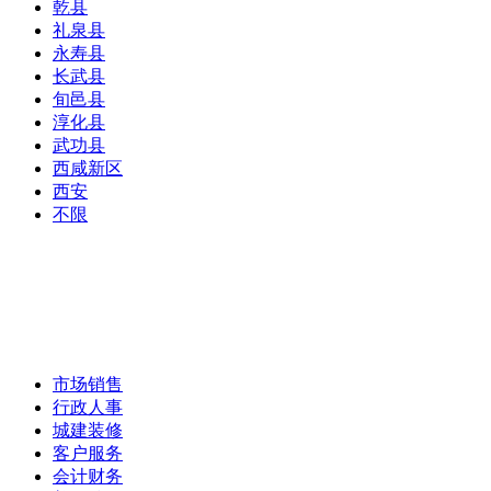
乾县
礼泉县
永寿县
长武县
旬邑县
淳化县
武功县
西咸新区
西安
不限
市场销售
行政人事
城建装修
客户服务
会计财务