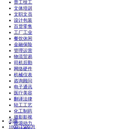
普工技工
文体培训
文职文员
设计包装
百货零售
工厂工业
餐饮休闲
金融保险
管理运营
物流贸易
司机后勤
网络硬件
机械仪表
咨询顾问
电子通讯
医疗美容
翻译法律
轻工工艺
化工制药
摄影影视
不限
能源动力
1000~1500/月