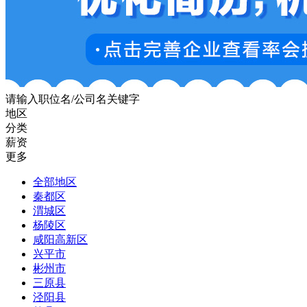
请输入职位名/公司名关键字
地区
分类
薪资
更多
全部地区
秦都区
渭城区
杨陵区
咸阳高新区
兴平市
彬州市
三原县
泾阳县