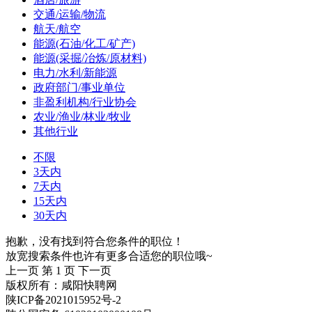
交通/运输/物流
航天/航空
能源(石油/化工/矿产)
能源(采掘/冶炼/原材料)
电力/水利/新能源
政府部门/事业单位
非盈利机构/行业协会
农业/渔业/林业/牧业
其他行业
不限
3天内
7天内
15天内
30天内
抱歉，没有找到符合您条件的职位！
放宽搜索条件也许有更多合适您的职位哦~
上一页
第 1 页
下一页
版权所有：咸阳快聘网
陕ICP备2021015952号-2