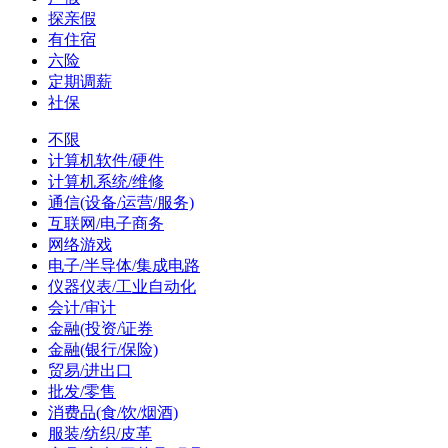
探亲假
有住宿
六险
定期调薪
社保
不限
计算机软件/硬件
计算机系统/维修
通信(设备/运营/服务)
互联网/电子商务
网络游戏
电子/半导体/集成电路
仪器仪表/工业自动化
会计/审计
金融(投资/证券
金融(银行/保险)
贸易/进出口
批发/零售
消费品(食/饮/烟酒)
服装/纺织/皮革