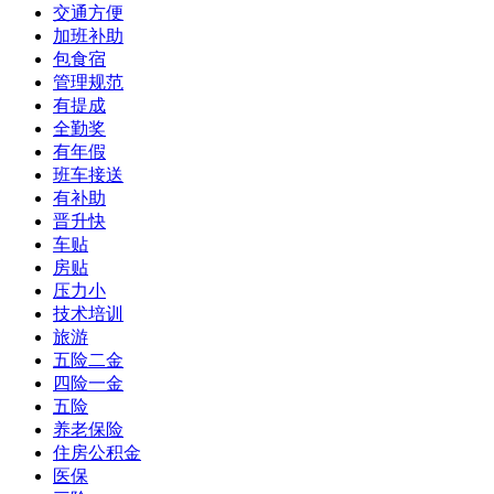
交通方便
加班补助
包食宿
管理规范
有提成
全勤奖
有年假
班车接送
有补助
晋升快
车贴
房贴
压力小
技术培训
旅游
五险二金
四险一金
五险
养老保险
住房公积金
医保