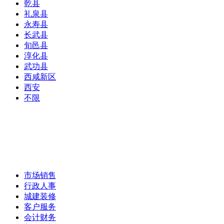
乾县
礼泉县
永寿县
长武县
旬邑县
淳化县
武功县
西咸新区
西安
不限
市场销售
行政人事
城建装修
客户服务
会计财务