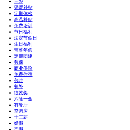
三险
采暖补贴
定期体检
高温补贴
免费培训
节日福利
法定节假日
生日福利
带薪年假
定期团建
劳保
商业保险
免费住宿
包吃
餐补
绩效奖
六险一金
有餐厅
空调房
十三薪
婚假
产假