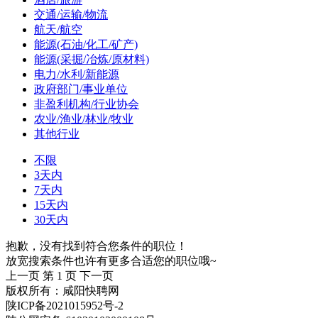
交通/运输/物流
航天/航空
能源(石油/化工/矿产)
能源(采掘/冶炼/原材料)
电力/水利/新能源
政府部门/事业单位
非盈利机构/行业协会
农业/渔业/林业/牧业
其他行业
不限
3天内
7天内
15天内
30天内
抱歉，没有找到符合您条件的职位！
放宽搜索条件也许有更多合适您的职位哦~
上一页
第 1 页
下一页
版权所有：咸阳快聘网
陕ICP备2021015952号-2