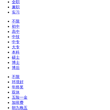
全职
兼职
实习
不限
初中
高中
中技
中专
大专
本科
硕士
博士
博后
不限
环境好
年终奖
双休
五险一金
加班费
朝九晚五