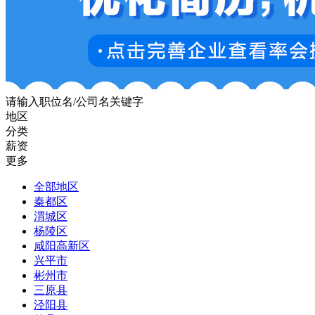
请输入职位名/公司名关键字
地区
分类
薪资
更多
全部地区
秦都区
渭城区
杨陵区
咸阳高新区
兴平市
彬州市
三原县
泾阳县