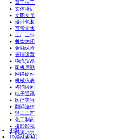
普工技工
文体培训
文职文员
设计包装
百货零售
工厂工业
餐饮休闲
金融保险
管理运营
物流贸易
司机后勤
网络硬件
机械仪表
咨询顾问
电子通讯
医疗美容
翻译法律
轻工工艺
化工制药
摄影影视
不限
能源动力
1000~1500/月