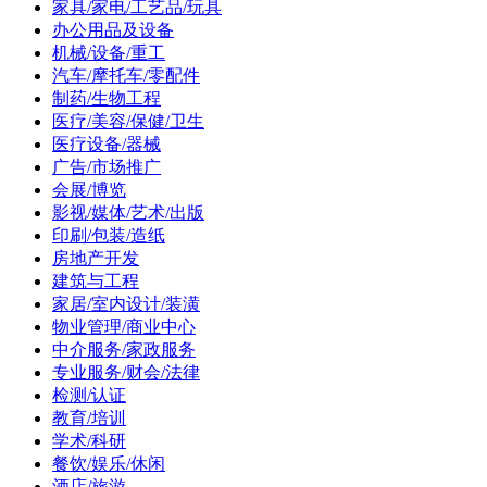
家具/家电/工艺品/玩具
办公用品及设备
机械/设备/重工
汽车/摩托车/零配件
制药/生物工程
医疗/美容/保健/卫生
医疗设备/器械
广告/市场推广
会展/博览
影视/媒体/艺术/出版
印刷/包装/造纸
房地产开发
建筑与工程
家居/室内设计/装潢
物业管理/商业中心
中介服务/家政服务
专业服务/财会/法律
检测/认证
教育/培训
学术/科研
餐饮/娱乐/休闲
酒店/旅游