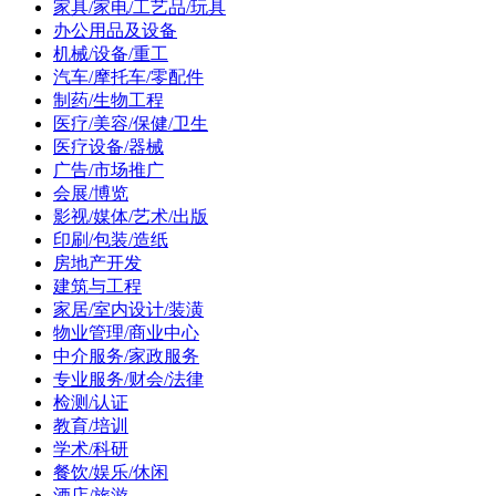
家具/家电/工艺品/玩具
办公用品及设备
机械/设备/重工
汽车/摩托车/零配件
制药/生物工程
医疗/美容/保健/卫生
医疗设备/器械
广告/市场推广
会展/博览
影视/媒体/艺术/出版
印刷/包装/造纸
房地产开发
建筑与工程
家居/室内设计/装潢
物业管理/商业中心
中介服务/家政服务
专业服务/财会/法律
检测/认证
教育/培训
学术/科研
餐饮/娱乐/休闲
酒店/旅游