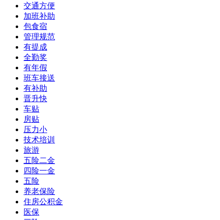
交通方便
加班补助
包食宿
管理规范
有提成
全勤奖
有年假
班车接送
有补助
晋升快
车贴
房贴
压力小
技术培训
旅游
五险二金
四险一金
五险
养老保险
住房公积金
医保