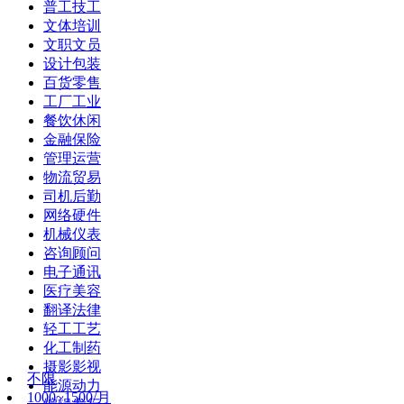
普工技工
文体培训
文职文员
设计包装
百货零售
工厂工业
餐饮休闲
金融保险
管理运营
物流贸易
司机后勤
网络硬件
机械仪表
咨询顾问
电子通讯
医疗美容
翻译法律
轻工工艺
化工制药
摄影影视
不限
能源动力
1000~1500/月