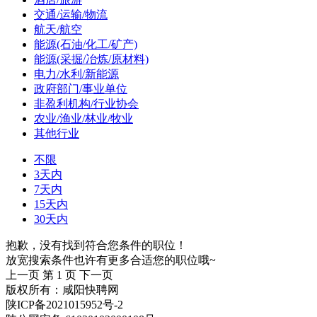
交通/运输/物流
航天/航空
能源(石油/化工/矿产)
能源(采掘/冶炼/原材料)
电力/水利/新能源
政府部门/事业单位
非盈利机构/行业协会
农业/渔业/林业/牧业
其他行业
不限
3天内
7天内
15天内
30天内
抱歉，没有找到符合您条件的职位！
放宽搜索条件也许有更多合适您的职位哦~
上一页
第 1 页
下一页
版权所有：咸阳快聘网
陕ICP备2021015952号-2