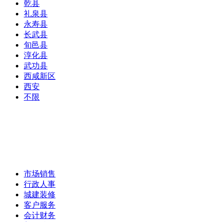
乾县
礼泉县
永寿县
长武县
旬邑县
淳化县
武功县
西咸新区
西安
不限
市场销售
行政人事
城建装修
客户服务
会计财务