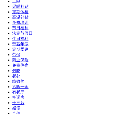
三险
采暖补贴
定期体检
高温补贴
免费培训
节日福利
法定节假日
生日福利
带薪年假
定期团建
劳保
商业保险
免费住宿
包吃
餐补
绩效奖
六险一金
有餐厅
空调房
十三薪
婚假
产假