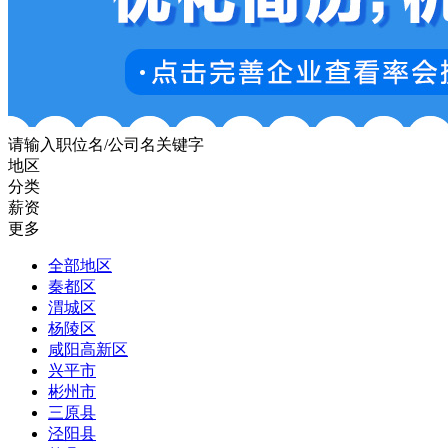
请输入职位名/公司名关键字
地区
分类
薪资
更多
全部地区
秦都区
渭城区
杨陵区
咸阳高新区
兴平市
彬州市
三原县
泾阳县