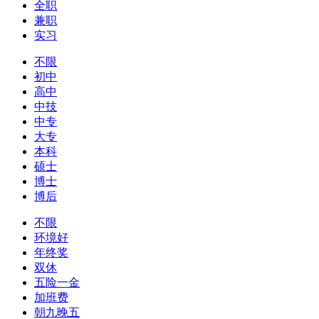
全职
兼职
实习
不限
初中
高中
中技
中专
大专
本科
硕士
博士
博后
不限
环境好
年终奖
双休
五险一金
加班费
朝九晚五