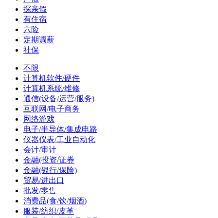
探亲假
有住宿
六险
定期调薪
社保
不限
计算机软件/硬件
计算机系统/维修
通信(设备/运营/服务)
互联网/电子商务
网络游戏
电子/半导体/集成电路
仪器仪表/工业自动化
会计/审计
金融(投资/证券
金融(银行/保险)
贸易/进出口
批发/零售
消费品(食/饮/烟酒)
服装/纺织/皮革