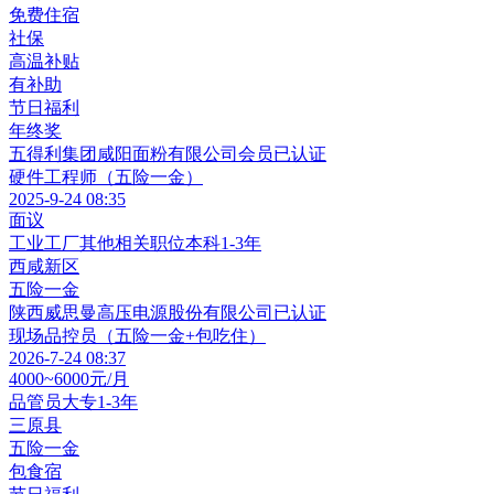
免费住宿
社保
高温补贴
有补助
节日福利
年终奖
五得利集团咸阳面粉有限公司
会员
已认证
硬件工程师（五险一金）
2025-9-24 08:35
面议
工业工厂其他相关职位
本科
1-3年
西咸新区
五险一金
陕西威思曼高压电源股份有限公司
已认证
现场品控员（五险一金+包吃住）
2026-7-24 08:37
4000~6000元/月
品管员
大专
1-3年
三原县
五险一金
包食宿