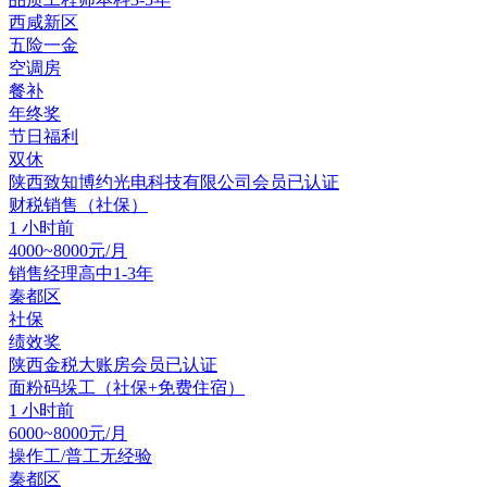
西咸新区
五险一金
空调房
餐补
年终奖
节日福利
双休
陕西致知博约光电科技有限公司
会员
已认证
财税销售（社保）
1 小时前
4000~8000元/月
销售经理
高中
1-3年
秦都区
社保
绩效奖
陕西金税大账房
会员
已认证
面粉码垛工（社保+免费住宿）
1 小时前
6000~8000元/月
操作工/普工
无经验
秦都区