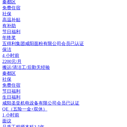
秦都区
免费住宿
社保
高温补贴
有补助
节日福利
年终奖
五得利集团咸阳面粉有限公司
会员
已认证
保洁
4 小时前
2200元/月
搬运/清洁工/后勤
无经验
秦都区
社保
免费住宿
节日福利
生日福利
咸阳圣亚机电设备有限公司
会员
已认证
QE（五险一金+双休）
1 小时前
面议
品质工程师
本科
3-5年