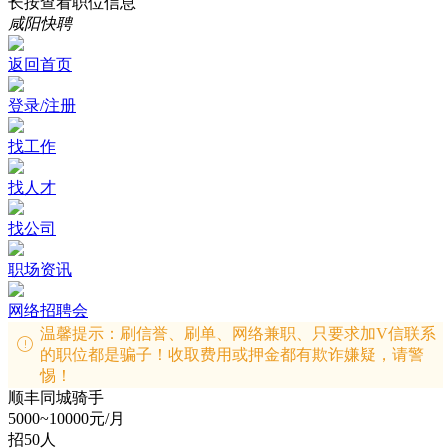
长按查看职位信息
咸阳快聘
返回首页
登录/注册
找工作
找人才
找公司
职场资讯
网络招聘会
温馨提示：刷信誉、刷单、网络兼职、只要求加V信联系
的职位都是骗子！收取费用或押金都有欺诈嫌疑，请警
惕！
顺丰同城骑手
5000~10000元/月
招50人