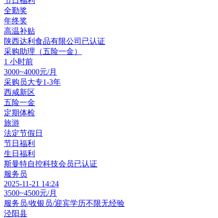
节日福利
全勤奖
年终奖
高温补贴
陕西达利食品有限公司
已认证
采购助理（五险一金）
1 小时前
3000~4000元/月
采购员
大专
1-3年
西咸新区
五险一金
定期体检
旅游
法定节假日
节日福利
生日福利
斯曼特自控科技
会员
已认证
服务员
2025-11-21 14:24
3500~4500元/月
服务员/收银员/迎宾
学历不限
无经验
泾阳县