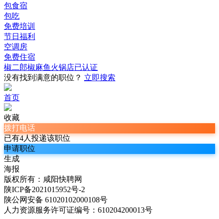
包食宿
包吃
免费培训
节日福利
空调房
免费住宿
椒二郎椒麻鱼火锅店
已认证
没有找到满意的职位？
立即搜索
首页
收藏
拨打电话
已有4人投递该职位
申请职位
生成
海报
版权所有：咸阳快聘网
陕ICP备2021015952号-2
陕公网安备 61020102000108号
人力资源服务许可证编号：610204200013号