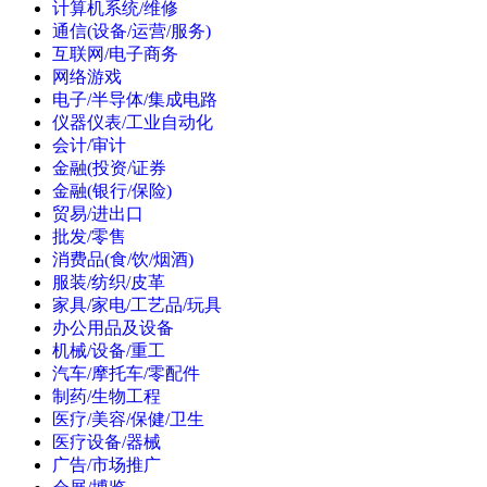
计算机系统/维修
通信(设备/运营/服务)
互联网/电子商务
网络游戏
电子/半导体/集成电路
仪器仪表/工业自动化
会计/审计
金融(投资/证券
金融(银行/保险)
贸易/进出口
批发/零售
消费品(食/饮/烟酒)
服装/纺织/皮革
家具/家电/工艺品/玩具
办公用品及设备
机械/设备/重工
汽车/摩托车/零配件
制药/生物工程
医疗/美容/保健/卫生
医疗设备/器械
广告/市场推广