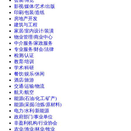
会展/博览
影视/媒体/艺术/出版
印刷/包装/造纸
房地产开发
建筑与工程
家居/室内设计/装潢
物业管理/商业中心
中介服务/家政服务
专业服务/财会/法律
检测/认证
教育/培训
学术/科研
餐饮/娱乐/休闲
酒店/旅游
交通/运输/物流
航天/航空
能源(石油/化工/矿产)
能源(采掘/冶炼/原材料)
电力/水利/新能源
政府部门/事业单位
非盈利机构/行业协会
农业/渔业/林业/牧业