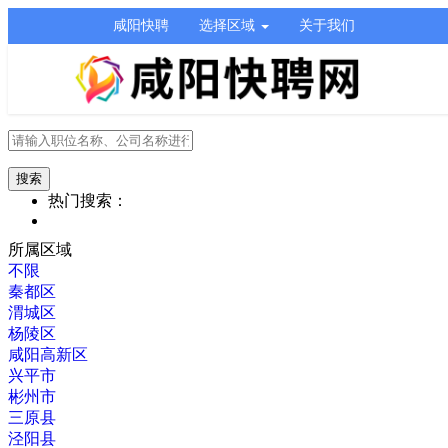
咸阳快聘
选择区域
关于我们
热门搜索：
所属区域
不限
秦都区
渭城区
杨陵区
咸阳高新区
兴平市
彬州市
三原县
泾阳县