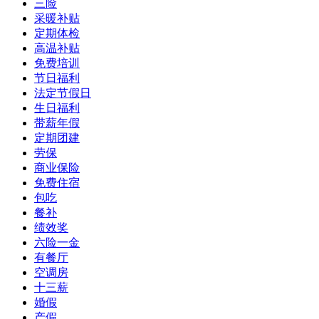
三险
采暖补贴
定期体检
高温补贴
免费培训
节日福利
法定节假日
生日福利
带薪年假
定期团建
劳保
商业保险
免费住宿
包吃
餐补
绩效奖
六险一金
有餐厅
空调房
十三薪
婚假
产假