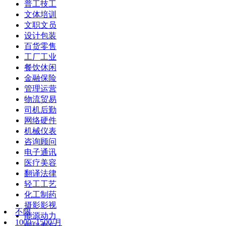
普工技工
文体培训
文职文员
设计包装
百货零售
工厂工业
餐饮休闲
金融保险
管理运营
物流贸易
司机后勤
网络硬件
机械仪表
咨询顾问
电子通讯
医疗美容
翻译法律
轻工工艺
化工制药
摄影影视
不限
能源动力
1000~1500/月