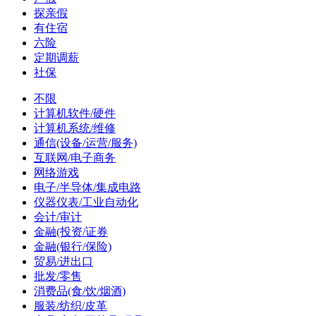
探亲假
有住宿
六险
定期调薪
社保
不限
计算机软件/硬件
计算机系统/维修
通信(设备/运营/服务)
互联网/电子商务
网络游戏
电子/半导体/集成电路
仪器仪表/工业自动化
会计/审计
金融(投资/证券
金融(银行/保险)
贸易/进出口
批发/零售
消费品(食/饮/烟酒)
服装/纺织/皮革