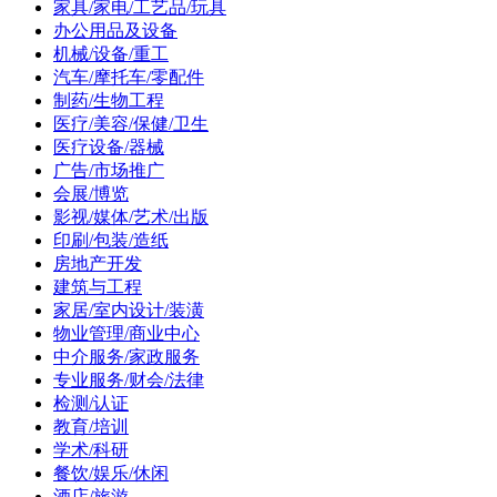
家具/家电/工艺品/玩具
办公用品及设备
机械/设备/重工
汽车/摩托车/零配件
制药/生物工程
医疗/美容/保健/卫生
医疗设备/器械
广告/市场推广
会展/博览
影视/媒体/艺术/出版
印刷/包装/造纸
房地产开发
建筑与工程
家居/室内设计/装潢
物业管理/商业中心
中介服务/家政服务
专业服务/财会/法律
检测/认证
教育/培训
学术/科研
餐饮/娱乐/休闲
酒店/旅游