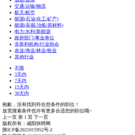
交通/运输/物流
航天/航空
能源(石油/化工/矿产)
能源(采掘/冶炼/原材料)
电力/水利/新能源
政府部门/事业单位
非盈利机构/行业协会
农业/渔业/林业/牧业
其他行业
不限
3天内
7天内
15天内
30天内
抱歉，没有找到符合您条件的职位！
放宽搜索条件也许有更多合适您的职位哦~
上一页
第 1 页
下一页
版权所有：咸阳快聘网
陕ICP备2021015952号-2