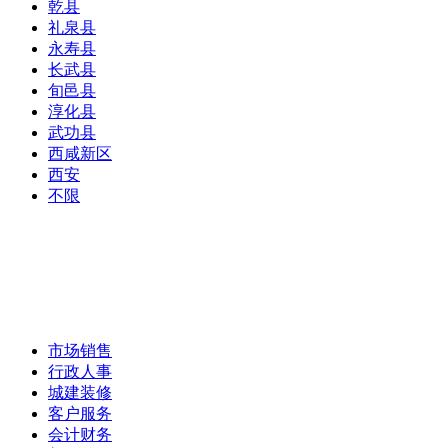
乾县
礼泉县
永寿县
长武县
旬邑县
淳化县
武功县
西咸新区
西安
不限
市场销售
行政人事
城建装修
客户服务
会计财务