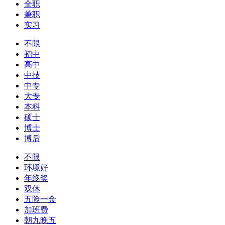
全职
兼职
实习
不限
初中
高中
中技
中专
大专
本科
硕士
博士
博后
不限
环境好
年终奖
双休
五险一金
加班费
朝九晚五