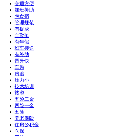
交通方便
加班补助
包食宿
管理规范
有提成
全勤奖
有年假
班车接送
有补助
晋升快
车贴
房贴
压力小
技术培训
旅游
五险二金
四险一金
五险
养老保险
住房公积金
医保