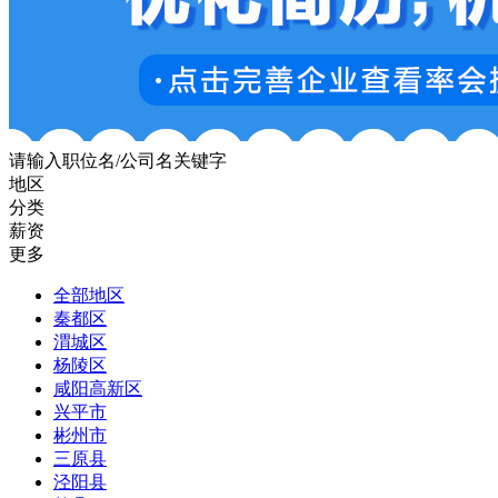
请输入职位名/公司名关键字
地区
分类
薪资
更多
全部地区
秦都区
渭城区
杨陵区
咸阳高新区
兴平市
彬州市
三原县
泾阳县