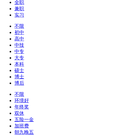
全职
兼职
实习
不限
初中
高中
中技
中专
大专
本科
硕士
博士
博后
不限
环境好
年终奖
双休
五险一金
加班费
朝九晚五