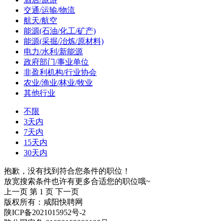
交通/运输/物流
航天/航空
能源(石油/化工/矿产)
能源(采掘/冶炼/原材料)
电力/水利/新能源
政府部门/事业单位
非盈利机构/行业协会
农业/渔业/林业/牧业
其他行业
不限
3天内
7天内
15天内
30天内
抱歉，没有找到符合您条件的职位！
放宽搜索条件也许有更多合适您的职位哦~
上一页
第 1 页
下一页
版权所有：咸阳快聘网
陕ICP备2021015952号-2