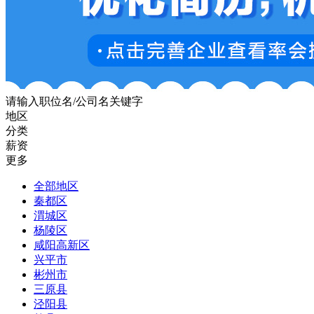
请输入职位名/公司名关键字
地区
分类
薪资
更多
全部地区
秦都区
渭城区
杨陵区
咸阳高新区
兴平市
彬州市
三原县
泾阳县