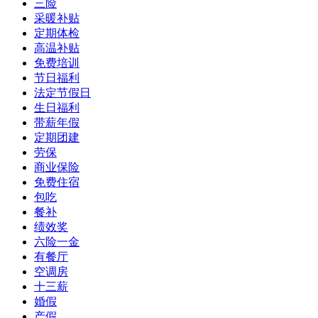
三险
采暖补贴
定期体检
高温补贴
免费培训
节日福利
法定节假日
生日福利
带薪年假
定期团建
劳保
商业保险
免费住宿
包吃
餐补
绩效奖
六险一金
有餐厅
空调房
十三薪
婚假
产假