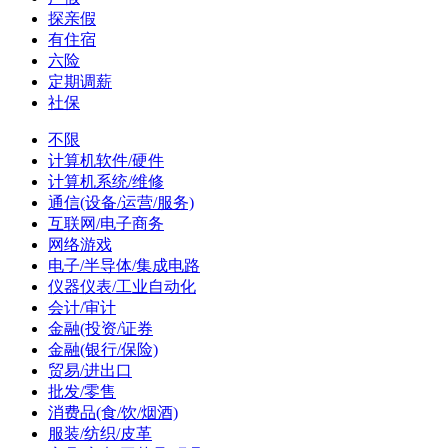
探亲假
有住宿
六险
定期调薪
社保
不限
计算机软件/硬件
计算机系统/维修
通信(设备/运营/服务)
互联网/电子商务
网络游戏
电子/半导体/集成电路
仪器仪表/工业自动化
会计/审计
金融(投资/证券
金融(银行/保险)
贸易/进出口
批发/零售
消费品(食/饮/烟酒)
服装/纺织/皮革