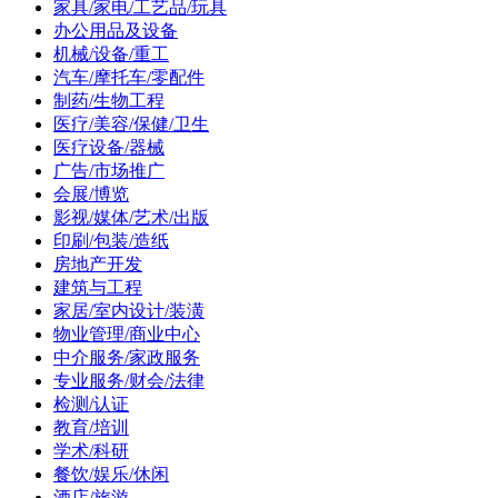
家具/家电/工艺品/玩具
办公用品及设备
机械/设备/重工
汽车/摩托车/零配件
制药/生物工程
医疗/美容/保健/卫生
医疗设备/器械
广告/市场推广
会展/博览
影视/媒体/艺术/出版
印刷/包装/造纸
房地产开发
建筑与工程
家居/室内设计/装潢
物业管理/商业中心
中介服务/家政服务
专业服务/财会/法律
检测/认证
教育/培训
学术/科研
餐饮/娱乐/休闲
酒店/旅游