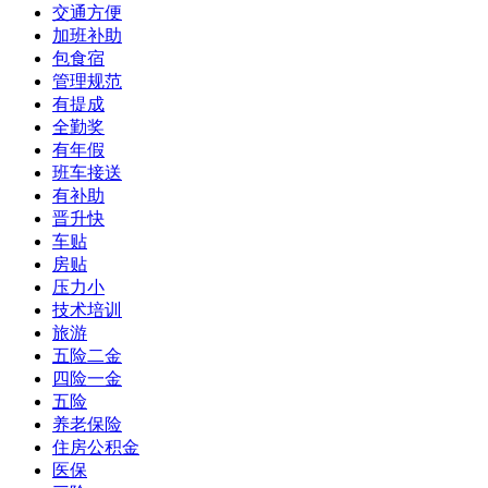
交通方便
加班补助
包食宿
管理规范
有提成
全勤奖
有年假
班车接送
有补助
晋升快
车贴
房贴
压力小
技术培训
旅游
五险二金
四险一金
五险
养老保险
住房公积金
医保