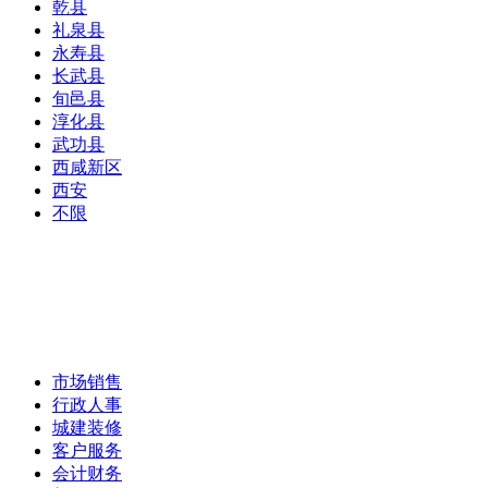
乾县
礼泉县
永寿县
长武县
旬邑县
淳化县
武功县
西咸新区
西安
不限
市场销售
行政人事
城建装修
客户服务
会计财务