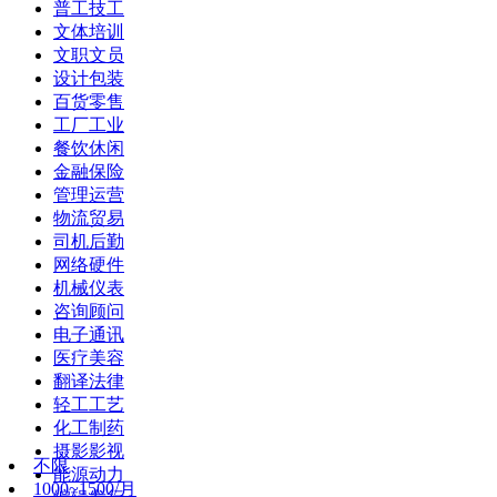
普工技工
文体培训
文职文员
设计包装
百货零售
工厂工业
餐饮休闲
金融保险
管理运营
物流贸易
司机后勤
网络硬件
机械仪表
咨询顾问
电子通讯
医疗美容
翻译法律
轻工工艺
化工制药
摄影影视
不限
能源动力
1000~1500/月