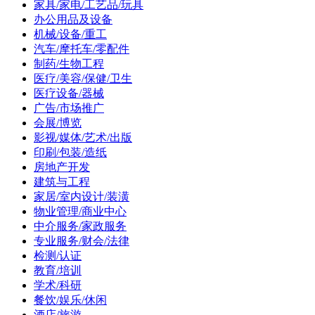
家具/家电/工艺品/玩具
办公用品及设备
机械/设备/重工
汽车/摩托车/零配件
制药/生物工程
医疗/美容/保健/卫生
医疗设备/器械
广告/市场推广
会展/博览
影视/媒体/艺术/出版
印刷/包装/造纸
房地产开发
建筑与工程
家居/室内设计/装潢
物业管理/商业中心
中介服务/家政服务
专业服务/财会/法律
检测/认证
教育/培训
学术/科研
餐饮/娱乐/休闲
酒店/旅游