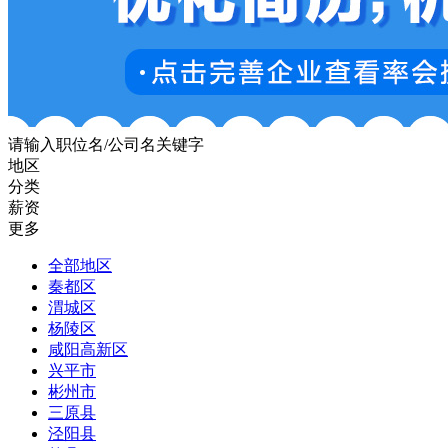
请输入职位名/公司名关键字
地区
分类
薪资
更多
全部地区
秦都区
渭城区
杨陵区
咸阳高新区
兴平市
彬州市
三原县
泾阳县