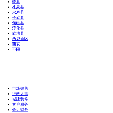
乾县
礼泉县
永寿县
长武县
旬邑县
淳化县
武功县
西咸新区
西安
不限
市场销售
行政人事
城建装修
客户服务
会计财务