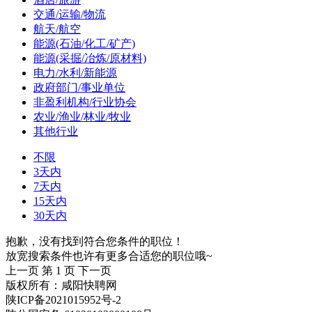
交通/运输/物流
航天/航空
能源(石油/化工/矿产)
能源(采掘/冶炼/原材料)
电力/水利/新能源
政府部门/事业单位
非盈利机构/行业协会
农业/渔业/林业/牧业
其他行业
不限
3天内
7天内
15天内
30天内
抱歉，没有找到符合您条件的职位！
放宽搜索条件也许有更多合适您的职位哦~
上一页
第 1 页
下一页
版权所有：咸阳快聘网
陕ICP备2021015952号-2