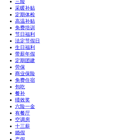
三险
采暖补贴
定期体检
高温补贴
免费培训
节日福利
法定节假日
生日福利
带薪年假
定期团建
劳保
商业保险
免费住宿
包吃
餐补
绩效奖
六险一金
有餐厅
空调房
十三薪
婚假
产假