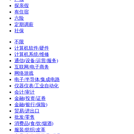
探亲假
有住宿
六险
定期调薪
社保
不限
计算机软件/硬件
计算机系统/维修
通信(设备/运营/服务)
互联网/电子商务
网络游戏
电子/半导体/集成电路
仪器仪表/工业自动化
会计/审计
金融(投资/证券
金融(银行/保险)
贸易/进出口
批发/零售
消费品(食/饮/烟酒)
服装/纺织/皮革