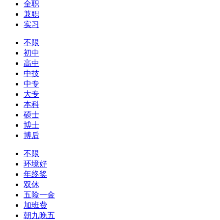
全职
兼职
实习
不限
初中
高中
中技
中专
大专
本科
硕士
博士
博后
不限
环境好
年终奖
双休
五险一金
加班费
朝九晚五