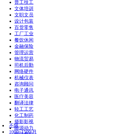
普工技工
文体培训
文职文员
设计包装
百货零售
工厂工业
餐饮休闲
金融保险
管理运营
物流贸易
司机后勤
网络硬件
机械仪表
咨询顾问
电子通讯
医疗美容
翻译法律
轻工工艺
化工制药
摄影影视
不限
能源动力
1000~1500/月