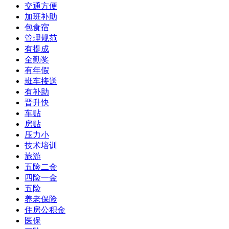
交通方便
加班补助
包食宿
管理规范
有提成
全勤奖
有年假
班车接送
有补助
晋升快
车贴
房贴
压力小
技术培训
旅游
五险二金
四险一金
五险
养老保险
住房公积金
医保