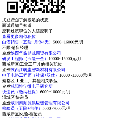
关注微信
了解投递的状态
面试通知早知道
应聘过该职位的人还应聘了
查看更多相似职位
白酒销售（五险+月休4天）
5000~16000元/月
不限
|
销售经理
企业
陕西华鑫鼎诚商贸有限公司
研发工程师（五险一金）
10000~15000元/月
西咸新区
|
工业工厂其他相关职位
企业
陕西江帆圭智新材料有限公司
电子电路工程师（社保+双休）
10000~13000元/月
秦都区
|
工业工厂其他相关职位
企业
咸阳坤宁微电子研究所
快递员（缴纳社保）
6000~10000元/月
渭城区
|
快递员
企业
咸阳秦顺源供应链管理有限公司
检验员（五险+包住）
5000~7000元/月
西咸新区
|
化验/检验员