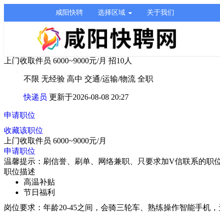
咸阳快聘
选择区域
关于我们
上门收取件员
6000~9000元/月
招10人
不限
无经验
高中
交通/运输/物流
全职
快递员
更新于2026-08-08 20:27
申请职位
收藏该职位
上门收取件员
6000~9000元/月
申请职位
温馨提示：刷信誉、刷单、网络兼职、只要求加V信联系的职
职位描述
高温补贴
节日福利
岗位要求：年龄20-45之间，会骑三轮车、熟练操作智能手