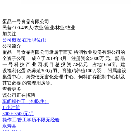
蛋品一号食品有限公司
民营
·
100-499人
·
农业/渔业/林业/牧业
加关注
公司概况
在招职位(1)
公司简介
蛋品一号食品有限公司隶属于西安 格润牧业股份有限公司的
全资子公司， 成立于2019年3月，注册资金5000万 元。蛋 品
一 号 科 技 产 业 园 项 目 总 投 资 7.8亿元，占地1654亩。建
设福利化蛋 鸡养殖300万羽、育雏鸡养殖100万羽， 附属建设
集蛋中心、禽粪便无害化处理 中心、饲料贮存配制中心以及
其它必要 的管理用房等。
查看更多
该公司正在招聘
车间操作工（包吃住）
1 小时前
3000~3500元/月
操作工/普工
学历不限
无经验
永寿县