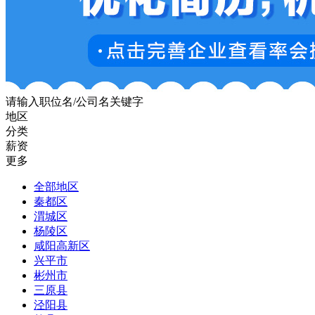
请输入职位名/公司名关键字
地区
分类
薪资
更多
全部地区
秦都区
渭城区
杨陵区
咸阳高新区
兴平市
彬州市
三原县
泾阳县