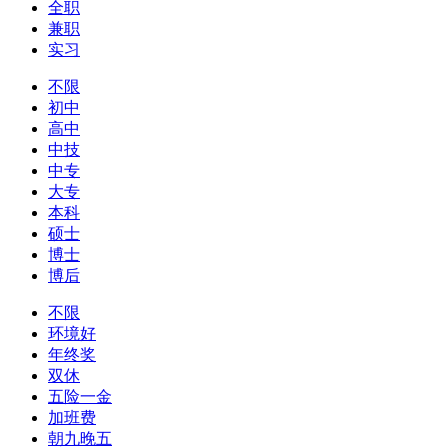
全职
兼职
实习
不限
初中
高中
中技
中专
大专
本科
硕士
博士
博后
不限
环境好
年终奖
双休
五险一金
加班费
朝九晚五