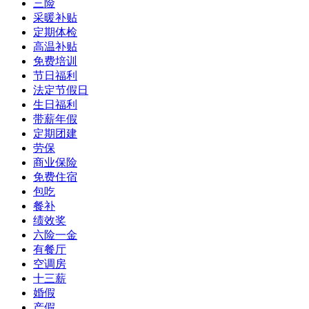
三险
采暖补贴
定期体检
高温补贴
免费培训
节日福利
法定节假日
生日福利
带薪年假
定期团建
劳保
商业保险
免费住宿
包吃
餐补
绩效奖
六险一金
有餐厅
空调房
十三薪
婚假
产假