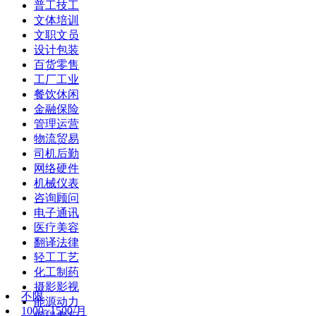
普工技工
文体培训
文职文员
设计包装
百货零售
工厂工业
餐饮休闲
金融保险
管理运营
物流贸易
司机后勤
网络硬件
机械仪表
咨询顾问
电子通讯
医疗美容
翻译法律
轻工工艺
化工制药
摄影影视
不限
能源动力
1000~1500/月