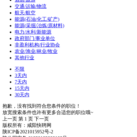
交通/运输/物流
航天/航空
能源(石油/化工/矿产)
能源(采掘/冶炼/原材料)
电力/水利/新能源
政府部门/事业单位
非盈利机构/行业协会
农业/渔业/林业/牧业
其他行业
不限
3天内
7天内
15天内
30天内
抱歉，没有找到符合您条件的职位！
放宽搜索条件也许有更多合适您的职位哦~
上一页
第 1 页
下一页
版权所有：咸阳快聘网
陕ICP备2021015952号-2