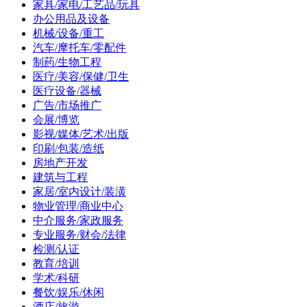
家具/家电/工艺品/玩具
办公用品及设备
机械/设备/重工
汽车/摩托车/零配件
制药/生物工程
医疗/美容/保健/卫生
医疗设备/器械
广告/市场推广
会展/博览
影视/媒体/艺术/出版
印刷/包装/造纸
房地产开发
建筑与工程
家居/室内设计/装潢
物业管理/商业中心
中介服务/家政服务
专业服务/财会/法律
检测/认证
教育/培训
学术/科研
餐饮/娱乐/休闲
酒店/旅游