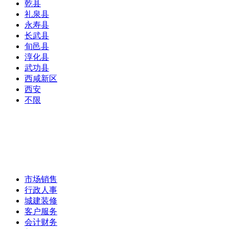
乾县
礼泉县
永寿县
长武县
旬邑县
淳化县
武功县
西咸新区
西安
不限
市场销售
行政人事
城建装修
客户服务
会计财务