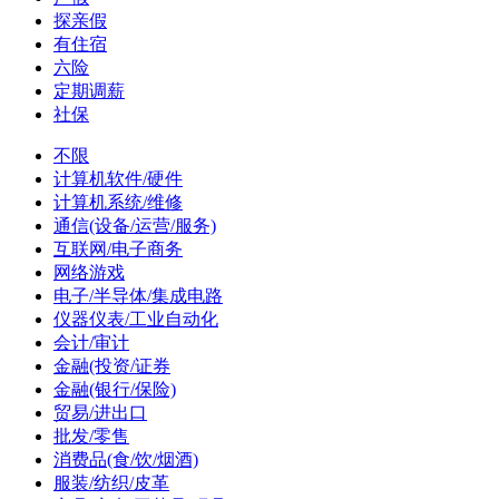
探亲假
有住宿
六险
定期调薪
社保
不限
计算机软件/硬件
计算机系统/维修
通信(设备/运营/服务)
互联网/电子商务
网络游戏
电子/半导体/集成电路
仪器仪表/工业自动化
会计/审计
金融(投资/证券
金融(银行/保险)
贸易/进出口
批发/零售
消费品(食/饮/烟酒)
服装/纺织/皮革