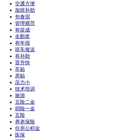
交通方便
加班补助
包食宿
管理规范
有提成
全勤奖
有年假
班车接送
有补助
晋升快
车贴
房贴
压力小
技术培训
旅游
五险二金
四险一金
五险
养老保险
住房公积金
医保