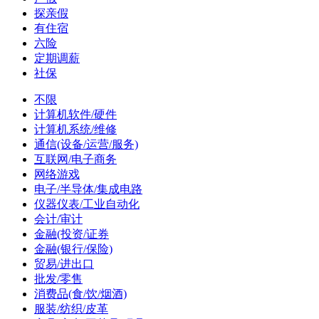
探亲假
有住宿
六险
定期调薪
社保
不限
计算机软件/硬件
计算机系统/维修
通信(设备/运营/服务)
互联网/电子商务
网络游戏
电子/半导体/集成电路
仪器仪表/工业自动化
会计/审计
金融(投资/证券
金融(银行/保险)
贸易/进出口
批发/零售
消费品(食/饮/烟酒)
服装/纺织/皮革