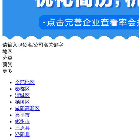
请输入职位名/公司名关键字
地区
分类
薪资
更多
全部地区
秦都区
渭城区
杨陵区
咸阳高新区
兴平市
彬州市
三原县
泾阳县