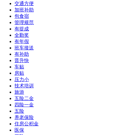
交通方便
加班补助
包食宿
管理规范
有提成
全勤奖
有年假
班车接送
有补助
晋升快
车贴
房贴
压力小
技术培训
旅游
五险二金
四险一金
五险
养老保险
住房公积金
医保