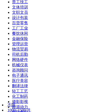
普工技工
文体培训
文职文员
设计包装
百货零售
工厂工业
餐饮休闲
金融保险
管理运营
物流贸易
司机后勤
网络硬件
机械仪表
咨询顾问
电子通讯
医疗美容
翻译法律
轻工工艺
化工制药
摄影影视
不限
能源动力
1000~1500/月