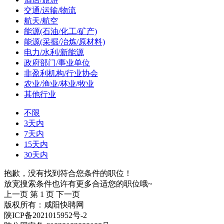
交通/运输/物流
航天/航空
能源(石油/化工/矿产)
能源(采掘/冶炼/原材料)
电力/水利/新能源
政府部门/事业单位
非盈利机构/行业协会
农业/渔业/林业/牧业
其他行业
不限
3天内
7天内
15天内
30天内
抱歉，没有找到符合您条件的职位！
放宽搜索条件也许有更多合适您的职位哦~
上一页
第 1 页
下一页
版权所有：咸阳快聘网
陕ICP备2021015952号-2