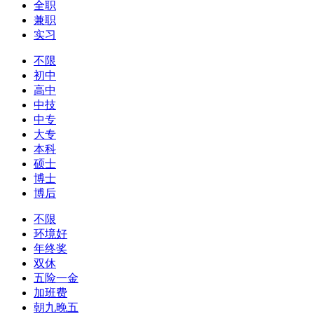
全职
兼职
实习
不限
初中
高中
中技
中专
大专
本科
硕士
博士
博后
不限
环境好
年终奖
双休
五险一金
加班费
朝九晚五