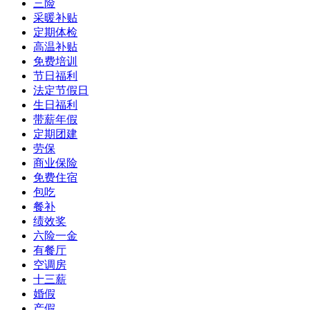
三险
采暖补贴
定期体检
高温补贴
免费培训
节日福利
法定节假日
生日福利
带薪年假
定期团建
劳保
商业保险
免费住宿
包吃
餐补
绩效奖
六险一金
有餐厅
空调房
十三薪
婚假
产假