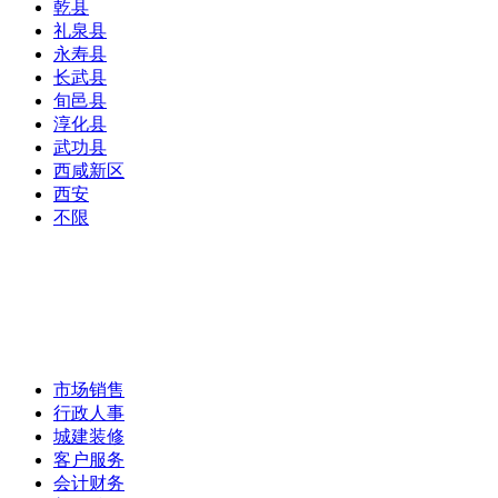
乾县
礼泉县
永寿县
长武县
旬邑县
淳化县
武功县
西咸新区
西安
不限
市场销售
行政人事
城建装修
客户服务
会计财务