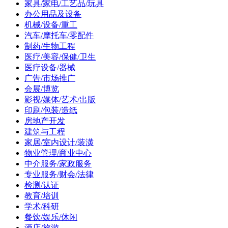
家具/家电/工艺品/玩具
办公用品及设备
机械/设备/重工
汽车/摩托车/零配件
制药/生物工程
医疗/美容/保健/卫生
医疗设备/器械
广告/市场推广
会展/博览
影视/媒体/艺术/出版
印刷/包装/造纸
房地产开发
建筑与工程
家居/室内设计/装潢
物业管理/商业中心
中介服务/家政服务
专业服务/财会/法律
检测/认证
教育/培训
学术/科研
餐饮/娱乐/休闲
酒店/旅游