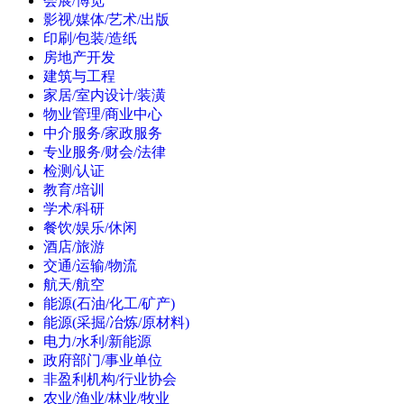
会展/博览
影视/媒体/艺术/出版
印刷/包装/造纸
房地产开发
建筑与工程
家居/室内设计/装潢
物业管理/商业中心
中介服务/家政服务
专业服务/财会/法律
检测/认证
教育/培训
学术/科研
餐饮/娱乐/休闲
酒店/旅游
交通/运输/物流
航天/航空
能源(石油/化工/矿产)
能源(采掘/冶炼/原材料)
电力/水利/新能源
政府部门/事业单位
非盈利机构/行业协会
农业/渔业/林业/牧业