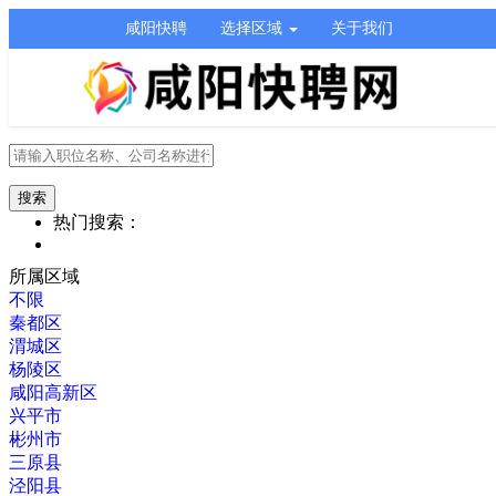
咸阳快聘
选择区域
关于我们
热门搜索：
所属区域
不限
秦都区
渭城区
杨陵区
咸阳高新区
兴平市
彬州市
三原县
泾阳县