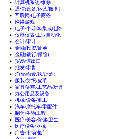
计算机系统/维修
通信(设备/运营/服务)
互联网/电子商务
网络游戏
电子/半导体/集成电路
仪器仪表/工业自动化
会计/审计
金融(投资/证券
金融(银行/保险)
贸易/进出口
批发/零售
消费品(食/饮/烟酒)
服装/纺织/皮革
家具/家电/工艺品/玩具
办公用品及设备
机械/设备/重工
汽车/摩托车/零配件
制药/生物工程
医疗/美容/保健/卫生
医疗设备/器械
广告/市场推广