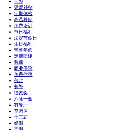
三险
采暖补贴
定期体检
高温补贴
免费培训
节日福利
法定节假日
生日福利
带薪年假
定期团建
劳保
商业保险
免费住宿
包吃
餐补
绩效奖
六险一金
有餐厅
空调房
十三薪
婚假
产假