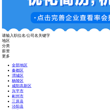
请输入职位名/公司名关键字
地区
分类
薪资
更多
全部地区
秦都区
渭城区
杨陵区
咸阳高新区
兴平市
彬州市
三原县
泾阳县