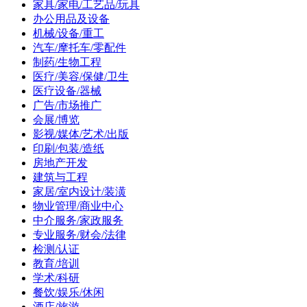
家具/家电/工艺品/玩具
办公用品及设备
机械/设备/重工
汽车/摩托车/零配件
制药/生物工程
医疗/美容/保健/卫生
医疗设备/器械
广告/市场推广
会展/博览
影视/媒体/艺术/出版
印刷/包装/造纸
房地产开发
建筑与工程
家居/室内设计/装潢
物业管理/商业中心
中介服务/家政服务
专业服务/财会/法律
检测/认证
教育/培训
学术/科研
餐饮/娱乐/休闲
酒店/旅游