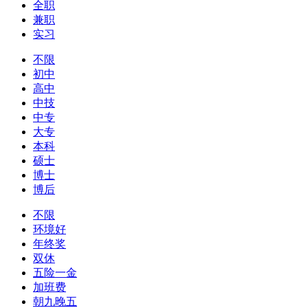
全职
兼职
实习
不限
初中
高中
中技
中专
大专
本科
硕士
博士
博后
不限
环境好
年终奖
双休
五险一金
加班费
朝九晚五