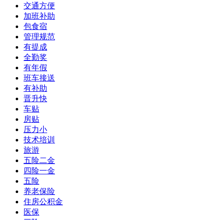
交通方便
加班补助
包食宿
管理规范
有提成
全勤奖
有年假
班车接送
有补助
晋升快
车贴
房贴
压力小
技术培训
旅游
五险二金
四险一金
五险
养老保险
住房公积金
医保