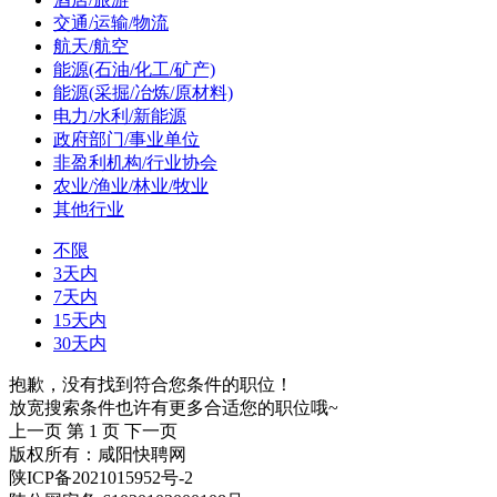
交通/运输/物流
航天/航空
能源(石油/化工/矿产)
能源(采掘/冶炼/原材料)
电力/水利/新能源
政府部门/事业单位
非盈利机构/行业协会
农业/渔业/林业/牧业
其他行业
不限
3天内
7天内
15天内
30天内
抱歉，没有找到符合您条件的职位！
放宽搜索条件也许有更多合适您的职位哦~
上一页
第 1 页
下一页
版权所有：咸阳快聘网
陕ICP备2021015952号-2