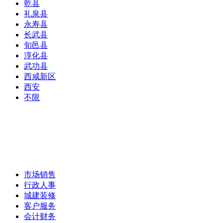
乾县
礼泉县
永寿县
长武县
旬邑县
淳化县
武功县
西咸新区
西安
不限
市场销售
行政人事
城建装修
客户服务
会计财务