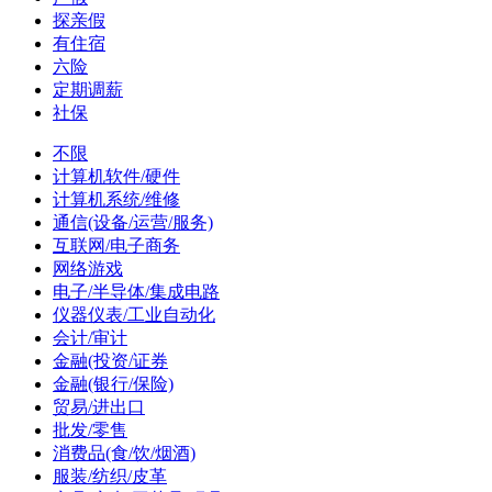
探亲假
有住宿
六险
定期调薪
社保
不限
计算机软件/硬件
计算机系统/维修
通信(设备/运营/服务)
互联网/电子商务
网络游戏
电子/半导体/集成电路
仪器仪表/工业自动化
会计/审计
金融(投资/证券
金融(银行/保险)
贸易/进出口
批发/零售
消费品(食/饮/烟酒)
服装/纺织/皮革