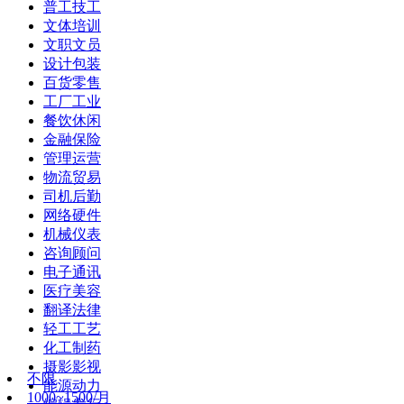
普工技工
文体培训
文职文员
设计包装
百货零售
工厂工业
餐饮休闲
金融保险
管理运营
物流贸易
司机后勤
网络硬件
机械仪表
咨询顾问
电子通讯
医疗美容
翻译法律
轻工工艺
化工制药
摄影影视
不限
能源动力
1000~1500/月