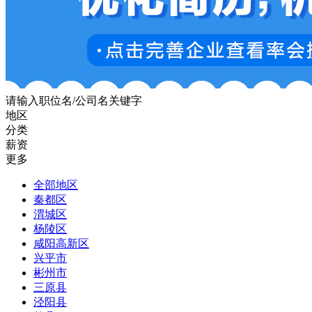
请输入职位名/公司名关键字
地区
分类
薪资
更多
全部地区
秦都区
渭城区
杨陵区
咸阳高新区
兴平市
彬州市
三原县
泾阳县