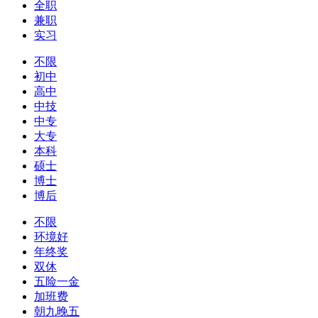
全职
兼职
实习
不限
初中
高中
中技
中专
大专
本科
硕士
博士
博后
不限
环境好
年终奖
双休
五险一金
加班费
朝九晚五