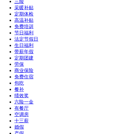
三险
采暖补贴
定期体检
高温补贴
免费培训
节日福利
法定节假日
生日福利
带薪年假
定期团建
劳保
商业保险
免费住宿
包吃
餐补
绩效奖
六险一金
有餐厅
空调房
十三薪
婚假
产假