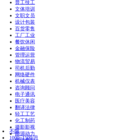
普工技工
文体培训
文职文员
设计包装
百货零售
工厂工业
餐饮休闲
金融保险
管理运营
物流贸易
司机后勤
网络硬件
机械仪表
咨询顾问
电子通讯
医疗美容
翻译法律
轻工工艺
化工制药
摄影影视
不限
能源动力
1000~1500/月