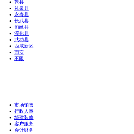
乾县
礼泉县
永寿县
长武县
旬邑县
淳化县
武功县
西咸新区
西安
不限
市场销售
行政人事
城建装修
客户服务
会计财务