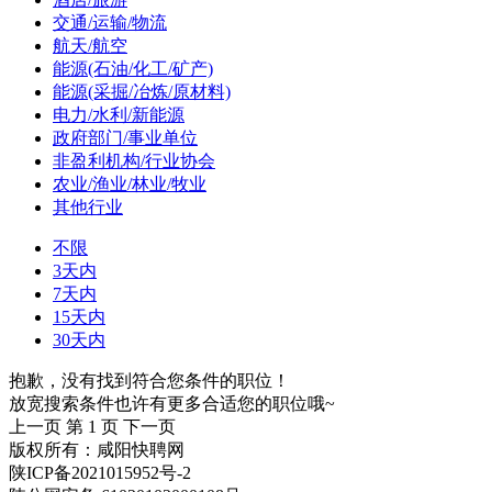
交通/运输/物流
航天/航空
能源(石油/化工/矿产)
能源(采掘/冶炼/原材料)
电力/水利/新能源
政府部门/事业单位
非盈利机构/行业协会
农业/渔业/林业/牧业
其他行业
不限
3天内
7天内
15天内
30天内
抱歉，没有找到符合您条件的职位！
放宽搜索条件也许有更多合适您的职位哦~
上一页
第 1 页
下一页
版权所有：咸阳快聘网
陕ICP备2021015952号-2