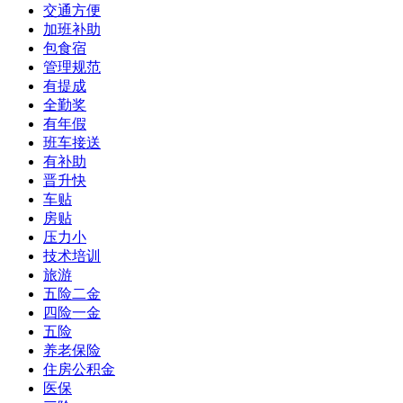
交通方便
加班补助
包食宿
管理规范
有提成
全勤奖
有年假
班车接送
有补助
晋升快
车贴
房贴
压力小
技术培训
旅游
五险二金
四险一金
五险
养老保险
住房公积金
医保