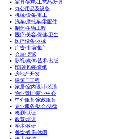
家具/家电/工艺品/玩具
办公用品及设备
机械/设备/重工
汽车/摩托车/零配件
制药/生物工程
医疗/美容/保健/卫生
医疗设备/器械
广告/市场推广
会展/博览
影视/媒体/艺术/出版
印刷/包装/造纸
房地产开发
建筑与工程
家居/室内设计/装潢
物业管理/商业中心
中介服务/家政服务
专业服务/财会/法律
检测/认证
教育/培训
学术/科研
餐饮/娱乐/休闲
酒店/旅游