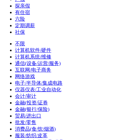
探亲假
有住宿
六险
定期调薪
社保
不限
计算机软件/硬件
计算机系统/维修
通信(设备/运营/服务)
互联网/电子商务
网络游戏
电子/半导体/集成电路
仪器仪表/工业自动化
会计/审计
金融(投资/证券
金融(银行/保险)
贸易/进出口
批发/零售
消费品(食/饮/烟酒)
服装/纺织/皮革