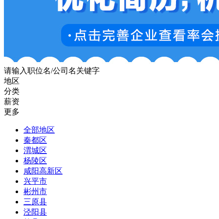
请输入职位名/公司名关键字
地区
分类
薪资
更多
全部地区
秦都区
渭城区
杨陵区
咸阳高新区
兴平市
彬州市
三原县
泾阳县