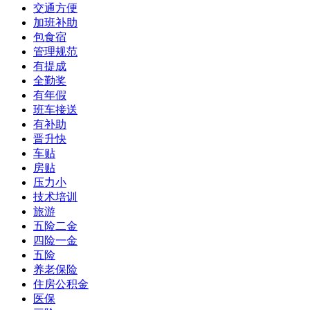
交通方便
加班补助
包食宿
管理规范
有提成
全勤奖
有年假
班车接送
有补助
晋升快
车贴
房贴
压力小
技术培训
旅游
五险二金
四险一金
五险
养老保险
住房公积金
医保