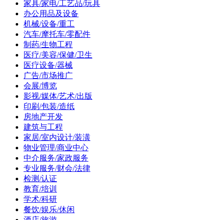
家具/家电/工艺品/玩具
办公用品及设备
机械/设备/重工
汽车/摩托车/零配件
制药/生物工程
医疗/美容/保健/卫生
医疗设备/器械
广告/市场推广
会展/博览
影视/媒体/艺术/出版
印刷/包装/造纸
房地产开发
建筑与工程
家居/室内设计/装潢
物业管理/商业中心
中介服务/家政服务
专业服务/财会/法律
检测/认证
教育/培训
学术/科研
餐饮/娱乐/休闲
酒店/旅游