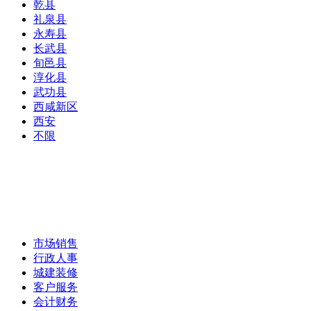
乾县
礼泉县
永寿县
长武县
旬邑县
淳化县
武功县
西咸新区
西安
不限
市场销售
行政人事
城建装修
客户服务
会计财务