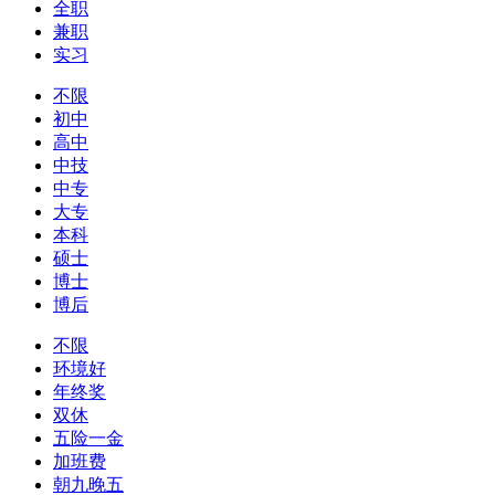
全职
兼职
实习
不限
初中
高中
中技
中专
大专
本科
硕士
博士
博后
不限
环境好
年终奖
双休
五险一金
加班费
朝九晚五