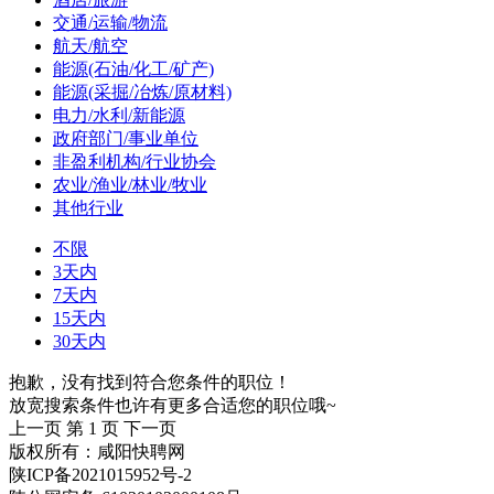
交通/运输/物流
航天/航空
能源(石油/化工/矿产)
能源(采掘/冶炼/原材料)
电力/水利/新能源
政府部门/事业单位
非盈利机构/行业协会
农业/渔业/林业/牧业
其他行业
不限
3天内
7天内
15天内
30天内
抱歉，没有找到符合您条件的职位！
放宽搜索条件也许有更多合适您的职位哦~
上一页
第 1 页
下一页
版权所有：咸阳快聘网
陕ICP备2021015952号-2