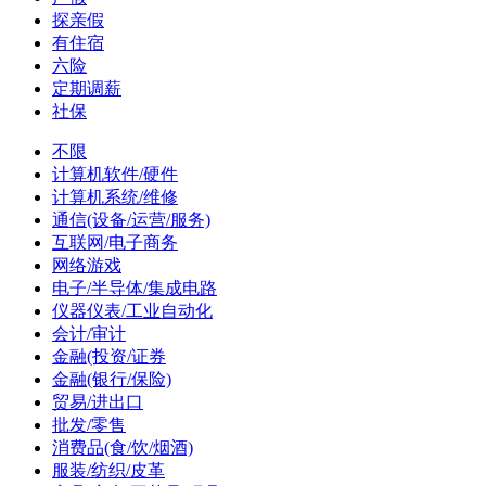
探亲假
有住宿
六险
定期调薪
社保
不限
计算机软件/硬件
计算机系统/维修
通信(设备/运营/服务)
互联网/电子商务
网络游戏
电子/半导体/集成电路
仪器仪表/工业自动化
会计/审计
金融(投资/证券
金融(银行/保险)
贸易/进出口
批发/零售
消费品(食/饮/烟酒)
服装/纺织/皮革