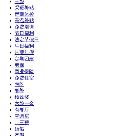
三险
采暖补贴
定期体检
高温补贴
免费培训
节日福利
法定节假日
生日福利
带薪年假
定期团建
劳保
商业保险
免费住宿
包吃
餐补
绩效奖
六险一金
有餐厅
空调房
十三薪
婚假
产假