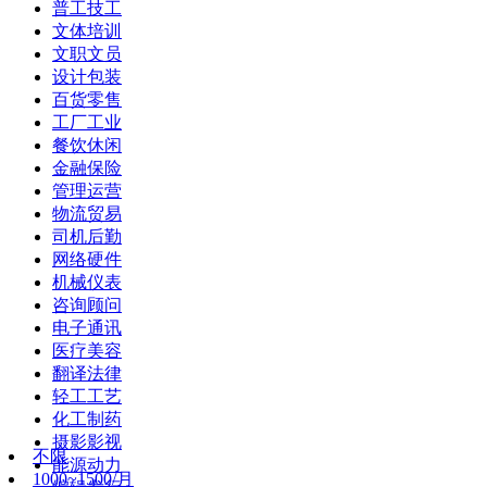
普工技工
文体培训
文职文员
设计包装
百货零售
工厂工业
餐饮休闲
金融保险
管理运营
物流贸易
司机后勤
网络硬件
机械仪表
咨询顾问
电子通讯
医疗美容
翻译法律
轻工工艺
化工制药
摄影影视
不限
能源动力
1000~1500/月