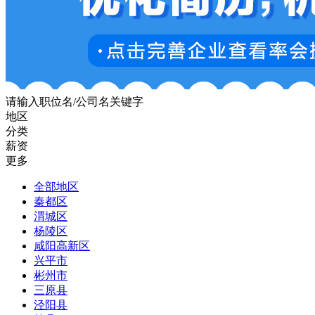
请输入职位名/公司名关键字
地区
分类
薪资
更多
全部地区
秦都区
渭城区
杨陵区
咸阳高新区
兴平市
彬州市
三原县
泾阳县