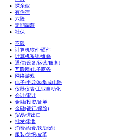
探亲假
有住宿
六险
定期调薪
社保
不限
计算机软件/硬件
计算机系统/维修
通信(设备/运营/服务)
互联网/电子商务
网络游戏
电子/半导体/集成电路
仪器仪表/工业自动化
会计/审计
金融(投资/证券
金融(银行/保险)
贸易/进出口
批发/零售
消费品(食/饮/烟酒)
服装/纺织/皮革