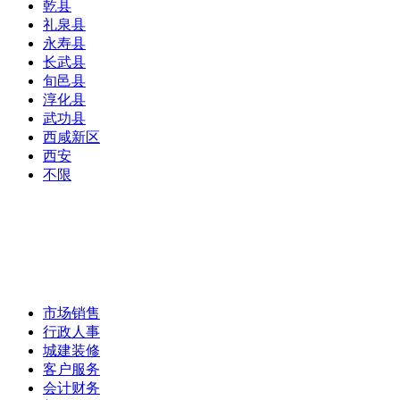
乾县
礼泉县
永寿县
长武县
旬邑县
淳化县
武功县
西咸新区
西安
不限
市场销售
行政人事
城建装修
客户服务
会计财务