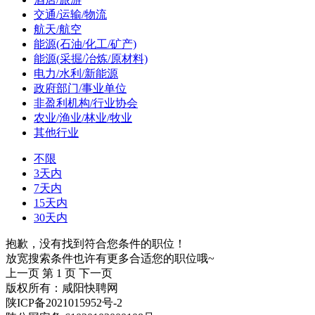
交通/运输/物流
航天/航空
能源(石油/化工/矿产)
能源(采掘/冶炼/原材料)
电力/水利/新能源
政府部门/事业单位
非盈利机构/行业协会
农业/渔业/林业/牧业
其他行业
不限
3天内
7天内
15天内
30天内
抱歉，没有找到符合您条件的职位！
放宽搜索条件也许有更多合适您的职位哦~
上一页
第 1 页
下一页
版权所有：咸阳快聘网
陕ICP备2021015952号-2