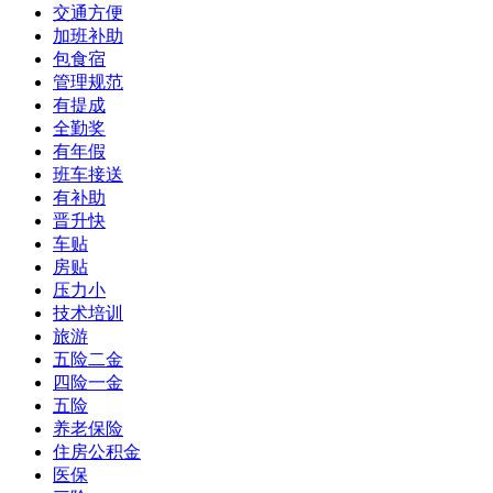
交通方便
加班补助
包食宿
管理规范
有提成
全勤奖
有年假
班车接送
有补助
晋升快
车贴
房贴
压力小
技术培训
旅游
五险二金
四险一金
五险
养老保险
住房公积金
医保