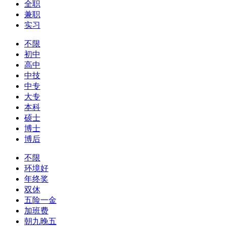
全职
兼职
实习
不限
初中
高中
中技
中专
大专
本科
硕士
博士
博后
不限
环境好
年终奖
双休
五险一金
加班费
朝九晚五