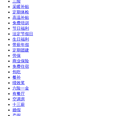
三险
采暖补贴
定期体检
高温补贴
免费培训
节日福利
法定节假日
生日福利
带薪年假
定期团建
劳保
商业保险
免费住宿
包吃
餐补
绩效奖
六险一金
有餐厅
空调房
十三薪
婚假
产假