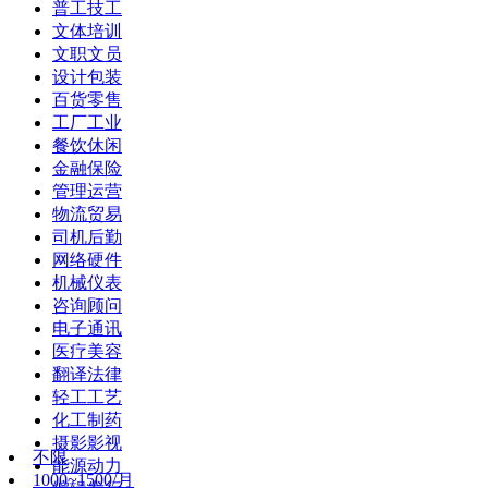
普工技工
文体培训
文职文员
设计包装
百货零售
工厂工业
餐饮休闲
金融保险
管理运营
物流贸易
司机后勤
网络硬件
机械仪表
咨询顾问
电子通讯
医疗美容
翻译法律
轻工工艺
化工制药
摄影影视
不限
能源动力
1000~1500/月