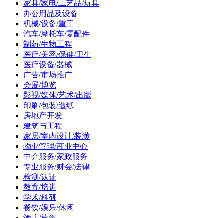
家具/家电/工艺品/玩具
办公用品及设备
机械/设备/重工
汽车/摩托车/零配件
制药/生物工程
医疗/美容/保健/卫生
医疗设备/器械
广告/市场推广
会展/博览
影视/媒体/艺术/出版
印刷/包装/造纸
房地产开发
建筑与工程
家居/室内设计/装潢
物业管理/商业中心
中介服务/家政服务
专业服务/财会/法律
检测/认证
教育/培训
学术/科研
餐饮/娱乐/休闲
酒店/旅游