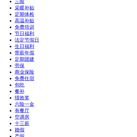
三险
采暖补贴
定期体检
高温补贴
免费培训
节日福利
法定节假日
生日福利
带薪年假
定期团建
劳保
商业保险
免费住宿
包吃
餐补
绩效奖
六险一金
有餐厅
空调房
十三薪
婚假
产假