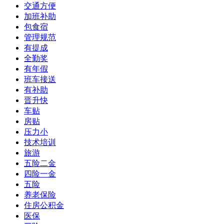
交通方便
加班补助
包食宿
管理规范
有提成
全勤奖
有年假
班车接送
有补助
晋升快
车贴
房贴
压力小
技术培训
旅游
五险二金
四险一金
五险
养老保险
住房公积金
医保