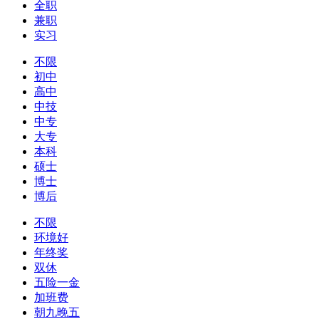
全职
兼职
实习
不限
初中
高中
中技
中专
大专
本科
硕士
博士
博后
不限
环境好
年终奖
双休
五险一金
加班费
朝九晚五