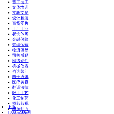
普工技工
文体培训
文职文员
设计包装
百货零售
工厂工业
餐饮休闲
金融保险
管理运营
物流贸易
司机后勤
网络硬件
机械仪表
咨询顾问
电子通讯
医疗美容
翻译法律
轻工工艺
化工制药
摄影影视
不限
能源动力
1000~1500/月