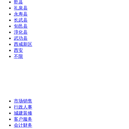
乾县
礼泉县
永寿县
长武县
旬邑县
淳化县
武功县
西咸新区
西安
不限
市场销售
行政人事
城建装修
客户服务
会计财务