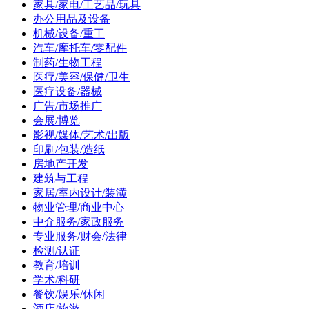
家具/家电/工艺品/玩具
办公用品及设备
机械/设备/重工
汽车/摩托车/零配件
制药/生物工程
医疗/美容/保健/卫生
医疗设备/器械
广告/市场推广
会展/博览
影视/媒体/艺术/出版
印刷/包装/造纸
房地产开发
建筑与工程
家居/室内设计/装潢
物业管理/商业中心
中介服务/家政服务
专业服务/财会/法律
检测/认证
教育/培训
学术/科研
餐饮/娱乐/休闲
酒店/旅游