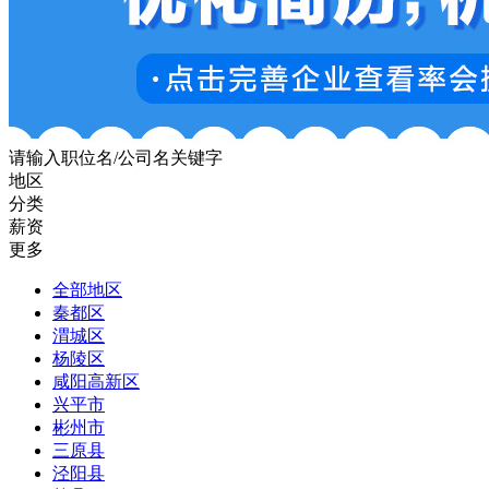
请输入职位名/公司名关键字
地区
分类
薪资
更多
全部地区
秦都区
渭城区
杨陵区
咸阳高新区
兴平市
彬州市
三原县
泾阳县