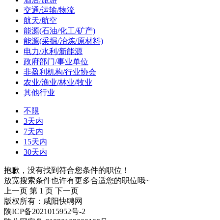
交通/运输/物流
航天/航空
能源(石油/化工/矿产)
能源(采掘/冶炼/原材料)
电力/水利/新能源
政府部门/事业单位
非盈利机构/行业协会
农业/渔业/林业/牧业
其他行业
不限
3天内
7天内
15天内
30天内
抱歉，没有找到符合您条件的职位！
放宽搜索条件也许有更多合适您的职位哦~
上一页
第 1 页
下一页
版权所有：咸阳快聘网
陕ICP备2021015952号-2