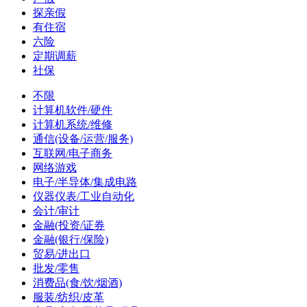
探亲假
有住宿
六险
定期调薪
社保
不限
计算机软件/硬件
计算机系统/维修
通信(设备/运营/服务)
互联网/电子商务
网络游戏
电子/半导体/集成电路
仪器仪表/工业自动化
会计/审计
金融(投资/证券
金融(银行/保险)
贸易/进出口
批发/零售
消费品(食/饮/烟酒)
服装/纺织/皮革