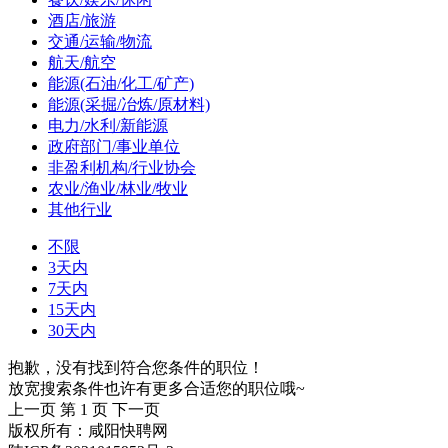
酒店/旅游
交通/运输/物流
航天/航空
能源(石油/化工/矿产)
能源(采掘/冶炼/原材料)
电力/水利/新能源
政府部门/事业单位
非盈利机构/行业协会
农业/渔业/林业/牧业
其他行业
不限
3天内
7天内
15天内
30天内
抱歉，没有找到符合您条件的职位！
放宽搜索条件也许有更多合适您的职位哦~
上一页
第 1 页
下一页
版权所有：咸阳快聘网