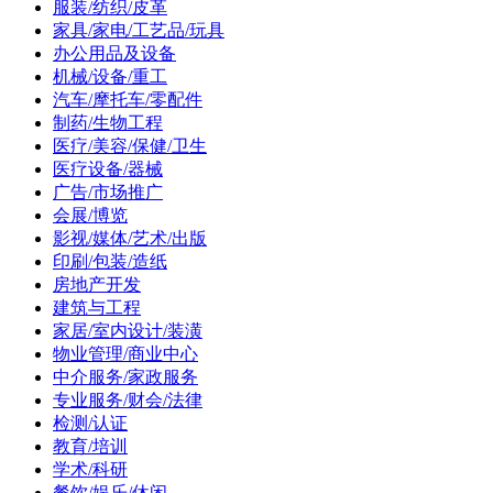
服装/纺织/皮革
家具/家电/工艺品/玩具
办公用品及设备
机械/设备/重工
汽车/摩托车/零配件
制药/生物工程
医疗/美容/保健/卫生
医疗设备/器械
广告/市场推广
会展/博览
影视/媒体/艺术/出版
印刷/包装/造纸
房地产开发
建筑与工程
家居/室内设计/装潢
物业管理/商业中心
中介服务/家政服务
专业服务/财会/法律
检测/认证
教育/培训
学术/科研
餐饮/娱乐/休闲