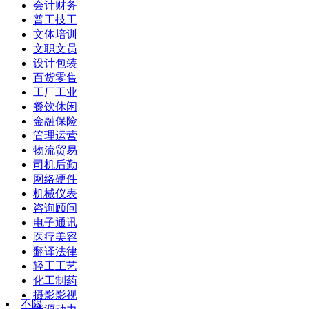
会计财务
普工技工
文体培训
文职文员
设计包装
百货零售
工厂工业
餐饮休闲
金融保险
管理运营
物流贸易
司机后勤
网络硬件
机械仪表
咨询顾问
电子通讯
医疗美容
翻译法律
轻工工艺
化工制药
摄影影视
不限