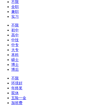
不限
全职
兼职
实习
不限
初中
高中
中技
中专
大专
本科
硕士
博士
博后
不限
环境好
年终奖
双休
五险一金
加班费