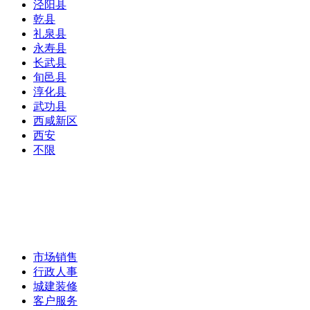
泾阳县
乾县
礼泉县
永寿县
长武县
旬邑县
淳化县
武功县
西咸新区
西安
不限
市场销售
行政人事
城建装修
客户服务