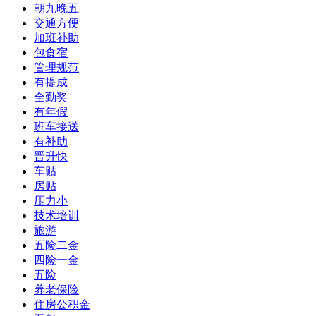
朝九晚五
交通方便
加班补助
包食宿
管理规范
有提成
全勤奖
有年假
班车接送
有补助
晋升快
车贴
房贴
压力小
技术培训
旅游
五险二金
四险一金
五险
养老保险
住房公积金