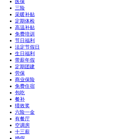
医保
三险
采暖补贴
定期体检
高温补贴
免费培训
节日福利
法定节假日
生日福利
带薪年假
定期团建
劳保
商业保险
免费住宿
包吃
餐补
绩效奖
六险一金
有餐厅
空调房
十三薪
婚假