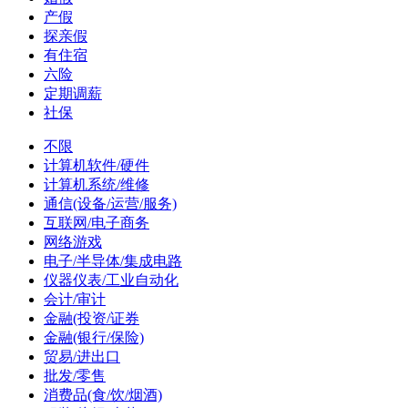
产假
探亲假
有住宿
六险
定期调薪
社保
不限
计算机软件/硬件
计算机系统/维修
通信(设备/运营/服务)
互联网/电子商务
网络游戏
电子/半导体/集成电路
仪器仪表/工业自动化
会计/审计
金融(投资/证券
金融(银行/保险)
贸易/进出口
批发/零售
消费品(食/饮/烟酒)