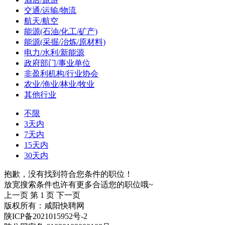
交通/运输/物流
航天/航空
能源(石油/化工/矿产)
能源(采掘/冶炼/原材料)
电力/水利/新能源
政府部门/事业单位
非盈利机构/行业协会
农业/渔业/林业/牧业
其他行业
不限
3天内
7天内
15天内
30天内
抱歉，没有找到符合您条件的职位！
放宽搜索条件也许有更多合适您的职位哦~
上一页
第 1 页
下一页
版权所有：咸阳快聘网
陕ICP备2021015952号-2