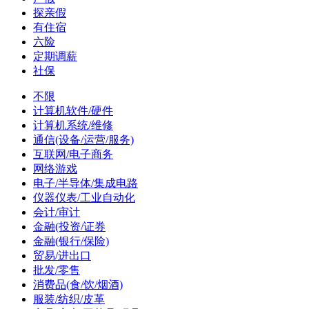
探亲假
有住宿
六险
定期调薪
社保
不限
计算机软件/硬件
计算机系统/维修
通信(设备/运营/服务)
互联网/电子商务
网络游戏
电子/半导体/集成电路
仪器仪表/工业自动化
会计/审计
金融(投资/证券
金融(银行/保险)
贸易/进出口
批发/零售
消费品(食/饮/烟酒)
服装/纺织/皮革