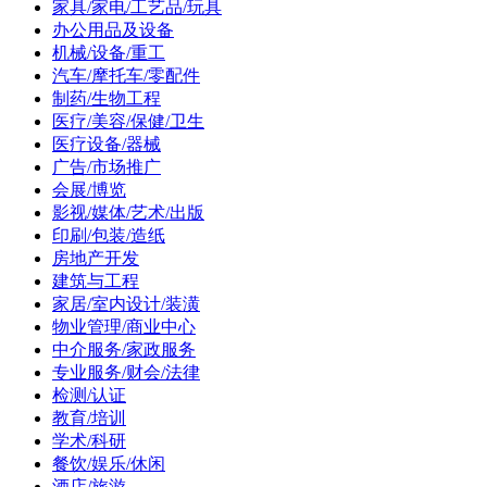
家具/家电/工艺品/玩具
办公用品及设备
机械/设备/重工
汽车/摩托车/零配件
制药/生物工程
医疗/美容/保健/卫生
医疗设备/器械
广告/市场推广
会展/博览
影视/媒体/艺术/出版
印刷/包装/造纸
房地产开发
建筑与工程
家居/室内设计/装潢
物业管理/商业中心
中介服务/家政服务
专业服务/财会/法律
检测/认证
教育/培训
学术/科研
餐饮/娱乐/休闲
酒店/旅游