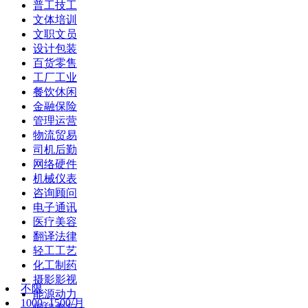
普工技工
文体培训
文职文员
设计包装
百货零售
工厂工业
餐饮休闲
金融保险
管理运营
物流贸易
司机后勤
网络硬件
机械仪表
咨询顾问
电子通讯
医疗美容
翻译法律
轻工工艺
化工制药
摄影影视
不限
能源动力
1000~1500/月