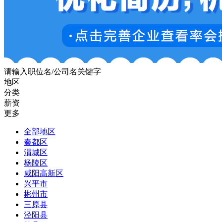
请输入职位名/公司名关键字
地区
分类
薪资
更多
全部地区
秦都区
渭城区
杨陵区
咸阳高新区
兴平市
彬州市
三原县
泾阳县