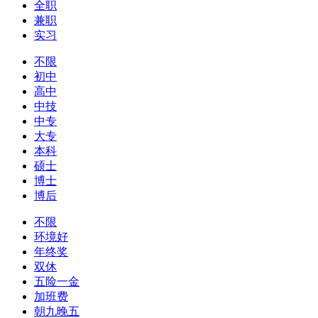
全职
兼职
实习
不限
初中
高中
中技
中专
大专
本科
硕士
博士
博后
不限
环境好
年终奖
双休
五险一金
加班费
朝九晚五