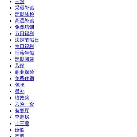
三险
采暖补贴
定期体检
高温补贴
免费培训
节日福利
法定节假日
生日福利
带薪年假
定期团建
劳保
商业保险
免费住宿
包吃
餐补
绩效奖
六险一金
有餐厅
空调房
十三薪
婚假
产假