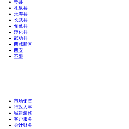
乾县
礼泉县
永寿县
长武县
旬邑县
淳化县
武功县
西咸新区
西安
不限
市场销售
行政人事
城建装修
客户服务
会计财务