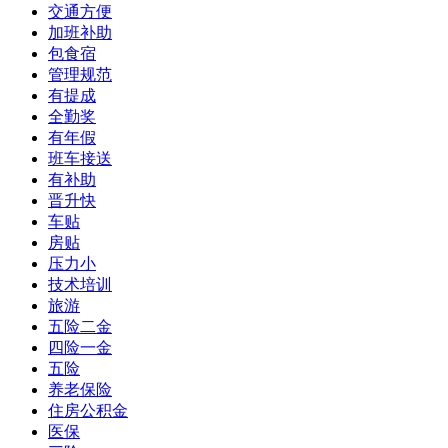
交通方便
加班补助
包食宿
管理规范
有提成
全勤奖
有年假
班车接送
有补助
晋升快
车贴
房贴
压力小
技术培训
旅游
五险二金
四险一金
五险
养老保险
住房公积金
医保