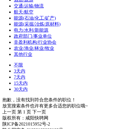
交通/运输/物流
航天/航空
能源(石油/化工/矿产)
能源(采掘/冶炼/原材料)
电力/水利/新能源
政府部门/事业单位
非盈利机构/行业协会
农业/渔业/林业/牧业
其他行业
不限
3天内
7天内
15天内
30天内
抱歉，没有找到符合您条件的职位！
放宽搜索条件也许有更多合适您的职位哦~
上一页
第 1 页
下一页
版权所有：咸阳快聘网
陕ICP备2021015952号-2