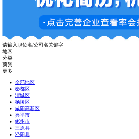
请输入职位名/公司名关键字
地区
分类
薪资
更多
全部地区
秦都区
渭城区
杨陵区
咸阳高新区
兴平市
彬州市
三原县
泾阳县