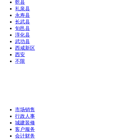
乾县
礼泉县
永寿县
长武县
旬邑县
淳化县
武功县
西咸新区
西安
不限
市场销售
行政人事
城建装修
客户服务
会计财务