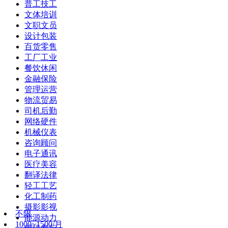
普工技工
文体培训
文职文员
设计包装
百货零售
工厂工业
餐饮休闲
金融保险
管理运营
物流贸易
司机后勤
网络硬件
机械仪表
咨询顾问
电子通讯
医疗美容
翻译法律
轻工工艺
化工制药
摄影影视
不限
能源动力
1000~1500/月