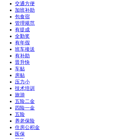
交通方便
加班补助
包食宿
管理规范
有提成
全勤奖
有年假
班车接送
有补助
晋升快
车贴
房贴
压力小
技术培训
旅游
五险二金
四险一金
五险
养老保险
住房公积金
医保