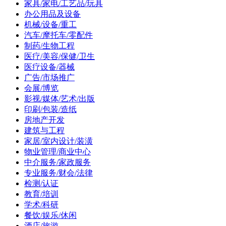
家具/家电/工艺品/玩具
办公用品及设备
机械/设备/重工
汽车/摩托车/零配件
制药/生物工程
医疗/美容/保健/卫生
医疗设备/器械
广告/市场推广
会展/博览
影视/媒体/艺术/出版
印刷/包装/造纸
房地产开发
建筑与工程
家居/室内设计/装潢
物业管理/商业中心
中介服务/家政服务
专业服务/财会/法律
检测/认证
教育/培训
学术/科研
餐饮/娱乐/休闲
酒店/旅游