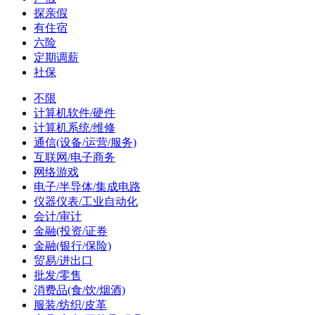
探亲假
有住宿
六险
定期调薪
社保
不限
计算机软件/硬件
计算机系统/维修
通信(设备/运营/服务)
互联网/电子商务
网络游戏
电子/半导体/集成电路
仪器仪表/工业自动化
会计/审计
金融(投资/证券
金融(银行/保险)
贸易/进出口
批发/零售
消费品(食/饮/烟酒)
服装/纺织/皮革