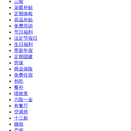
三险
采暖补贴
定期体检
高温补贴
免费培训
节日福利
法定节假日
生日福利
带薪年假
定期团建
劳保
商业保险
免费住宿
包吃
餐补
绩效奖
六险一金
有餐厅
空调房
十三薪
婚假
产假