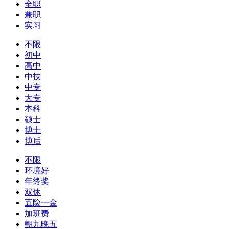
全职
兼职
实习
不限
初中
高中
中技
中专
大专
本科
硕士
博士
博后
不限
环境好
年终奖
双休
五险一金
加班费
朝九晚五