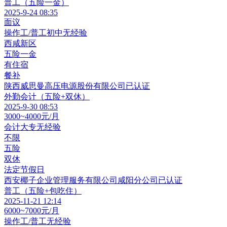
普工（五险一金）
2025-9-24 08:35
面议
操作工/普工
初中
无经验
西咸新区
五险一金
有住宿
餐补
陕西威思曼高压电源股份有限公司
已认证
外勤会计（五险+双休）
2025-9-30 08:53
3000~4000元/月
会计
大专
无经验
不限
五险
双休
法定节假日
西安椰子企业管理服务有限公司咸阳分公司
已认证
普工（五险+包吃住）
2025-11-21 12:14
6000~7000元/月
操作工/普工
无经验