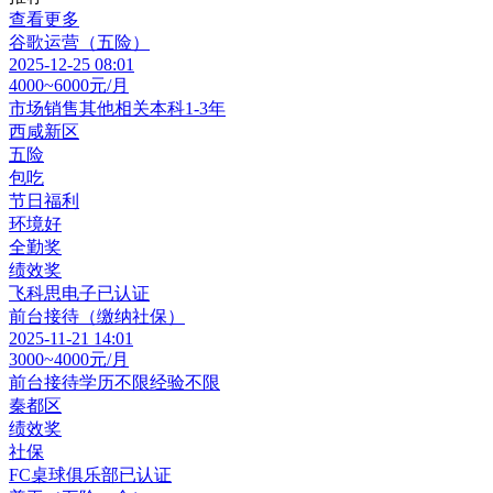
查看更多
谷歌运营（五险）
2025-12-25 08:01
4000~6000元/月
市场销售其他相关
本科
1-3年
西咸新区
五险
包吃
节日福利
环境好
全勤奖
绩效奖
飞科思电子
已认证
前台接待（缴纳社保）
2025-11-21 14:01
3000~4000元/月
前台接待
学历不限
经验不限
秦都区
绩效奖
社保
FC桌球俱乐部
已认证