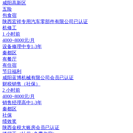
咸阳高新区
五险
包食宿
陕西宏祥专用汽车零部件有限公司
已认证
机修工
1 小时前
4000~8000元/月
设备修理
中专
1-3年
秦都区
有餐厅
有住宿
节日福利
咸阳蓝博机械有限公司
会员
已认证
财税销售（社保）
2 小时前
4000~8000元/月
销售经理
高中
1-3年
秦都区
社保
绩效奖
陕西金税大账房
会员
已认证