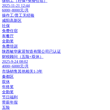
缝纫工（社保+免费住宿）
2025-11-21 12:44
6000~8000元/月
操作工/普工
无经验
咸阳高新区
社保
免费住宿
有餐厅
全勤奖
免费培训
陕西敏华家居智造有限公司
已认证
财税顾问（五险+双休）
2025-9-24 08:02
4000~6000元/月
市场销售其他相关
1-3年
秦都区
双休
年终奖
全勤奖
节日福利
带薪年假
五险