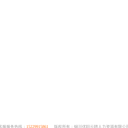
客服服务热线：
15229915861
版权所有：铜川优职云聘人力资源有限公