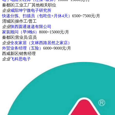
秦都区
|
工业工厂其他相关职位
企业
咸阳坤宁微电子研究所
快递分拣、扫描员（包吃住+月休4天）
6500~7500元/月
渭城区
|
操作工/普工
企业
陕西圆通速递有限公司
家装顾问（早9晚6）
8000~15000元/月
秦都区
|
营业员/店员
企业
全友家居（文林西路居然之家店）
外贸业务经理（五险）
6000~9000元/月
西咸新区
|
销售经理
企业
飞科思电子