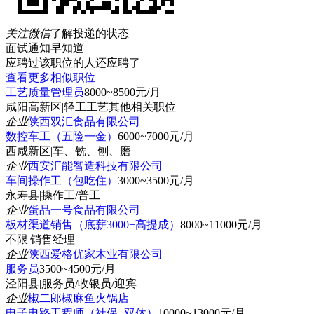
关注微信
了解投递的状态
面试通知早知道
应聘过该职位的人还应聘了
查看更多相似职位
工艺质量管理员
8000~8500元/月
咸阳高新区
|
轻工工艺其他相关职位
企业
陕西双汇食品有限公司
数控车工（五险一金）
6000~7000元/月
西咸新区
|
车、铣、刨、磨
企业
西安汇能智造科技有限公司
车间操作工（包吃住）
3000~3500元/月
永寿县
|
操作工/普工
企业
蛋品一号食品有限公司
板材渠道销售（底薪3000+高提成）
8000~11000元/月
不限
|
销售经理
企业
陕西爱格优家木业有限公司
服务员
3500~4500元/月
泾阳县
|
服务员/收银员/迎宾
企业
椒二郎椒麻鱼火锅店
电子电路工程师（社保+双休）
10000~13000元/月