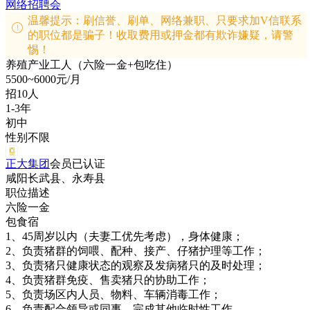
网络招聘会
温馨提示：刷信誉、刷单、网络兼职、只要求加V信联系
的职位都是骗子！收取费用或押金都有欺诈嫌疑，请警
惕！
养殖产业工人（六险一金+包吃住）
5500~6000元/月
招10人
1-3年
初中
性别不限
正大集团
会员
已认证
咸阳长武县、永寿县
职位描述
六险一金
包食宿
1、45周岁以内（夫妻工优先考虑），身体健康；
2、负责猪群的饲喂、配种、接产、仔猪护理等工作；
3、负责猪只健康状态的观察及发病猪只的及时处理；
4、负责猪群免疫、售卖猪只的协助工作；
5、负责场区内人员、物料、车辆消毒工作；
6、负责配合领导或同事，完成其他临时性工作。