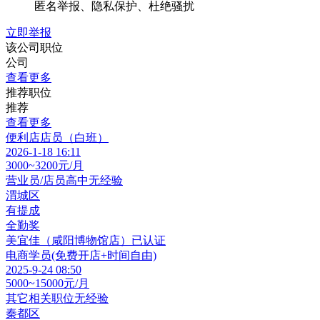
匿名举报、隐私保护、杜绝骚扰
立即举报
该公司职位
公司
查看更多
推荐职位
推荐
查看更多
便利店店员（白班）
2026-1-18 16:11
3000~3200元/月
营业员/店员
高中
无经验
渭城区
有提成
全勤奖
美宜佳（咸阳博物馆店）
已认证
电商学员(免费开店+时间自由)
2025-9-24 08:50
5000~15000元/月
其它相关职位
无经验
秦都区