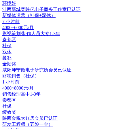
环境好
沣西新城菜陕亿电子商务工作室
已认证
新媒体运营（社保+双休）
7 小时前
4000~6000元/月
影视策划/制作人员
大专
1-3年
秦都区
社保
双休
餐补
全勤奖
咸阳坤宁微电子研究所
会员
已认证
财税销售（社保）
1 小时前
4000~8000元/月
销售经理
高中
1-3年
秦都区
社保
绩效奖
陕西金税大账房
会员
已认证
研发工程师（五险一金）