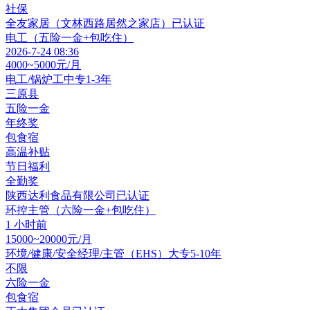
社保
全友家居（文林西路居然之家店）
已认证
电工（五险一金+包吃住）
2026-7-24 08:36
4000~5000元/月
电工/锅炉工
中专
1-3年
三原县
五险一金
年终奖
包食宿
高温补贴
节日福利
全勤奖
陕西达利食品有限公司
已认证
环控主管（六险一金+包吃住）
1 小时前
15000~20000元/月
环境/健康/安全经理/主管（EHS）
大专
5-10年
不限
六险一金
包食宿