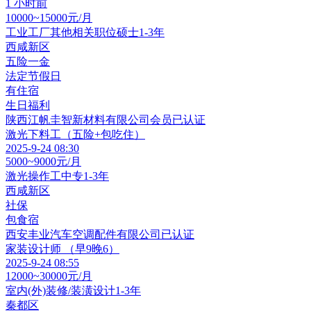
1 小时前
10000~15000元/月
工业工厂其他相关职位
硕士
1-3年
西咸新区
五险一金
法定节假日
有住宿
生日福利
陕西江帆圭智新材料有限公司
会员
已认证
激光下料工（五险+包吃住）
2025-9-24 08:30
5000~9000元/月
激光操作工
中专
1-3年
西咸新区
社保
包食宿
西安丰业汽车空调配件有限公司
已认证
家装设计师 （早9晚6）
2025-9-24 08:55
12000~30000元/月
室内(外)装修/装潢设计
1-3年
秦都区