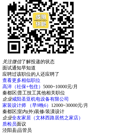
关注微信
了解投递的状态
面试通知早知道
应聘过该职位的人还应聘了
查看更多相似职位
高淬（社保+包住）
5000~10000元/月
秦都区
|
普工技工其他相关职位
企业
咸阳圣亚机电设备有限公司
家装设计师 （早9晚6）
12000~30000元/月
秦都区
|
室内(外)装修/装潢设计
企业
全友家居（文林西路居然之家店）
质检员
面议
泾阳县
|
品管员