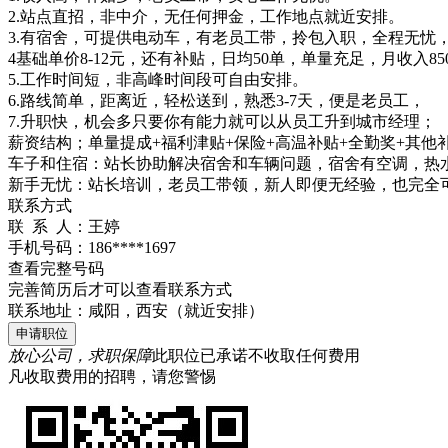
2.站点直招，非中介，无任何押金，工作地点就近安排。
3.有宿舍，可提供电动车，有老员工带，拎包入职，全程无忧
4基础单价8-12元，还有补贴，日均50单，单量充足，月收入850
5.工作时间短，非高峰时间段可自由安排。
6.路线简单，距离近，轻松送到，熟悉3-7天，便是老员工，
7.升职快，机会多只要你有能力就可以从员工升到城市经理；
薪资结构；单量提成+福利津贴+保险+高温补贴+全勤奖+其他
车子和住宿：站长协助解决宿舍和车辆问题，宿舍有空调，热
新手无忧：站长培训，老员工带领，新人即便无经验，也完全
联系方式
联 系 人：
王婷
手机号码：
186****1697
查看完整号码
完善简历后才可以查看联系方式
联系地址：
咸阳，西安（就近安排）
申请职位
放心公司，求职保障
此职位已承诺不收取任何费用
凡收取费用的招聘，请您警惕