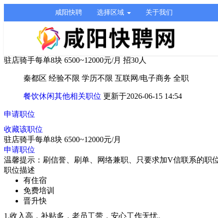
咸阳快聘
选择区域
关于我们
驻店骑手每单8块
6500~12000元/月
招30人
秦都区
经验不限
学历不限
互联网/电子商务
全职
餐饮休闲其他相关职位
更新于2026-06-15 14:54
申请职位
收藏该职位
驻店骑手每单8块
6500~12000元/月
申请职位
温馨提示：刷信誉、刷单、网络兼职、只要求加V信联系的职
职位描述
有住宿
免费培训
晋升快
1.收入高，补贴多，老员工带，安心工作无忧。