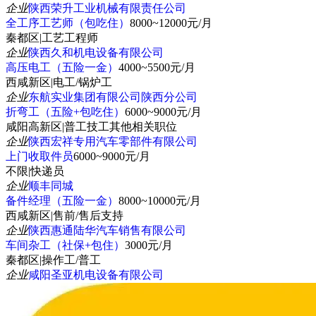
企业
陕西荣升工业机械有限责任公司
全工序工艺师（包吃住）
8000~12000元/月
秦都区
|
工艺工程师
企业
陕西久和机电设备有限公司
高压电工（五险一金）
4000~5500元/月
西咸新区
|
电工/锅炉工
企业
东航实业集团有限公司陕西分公司
折弯工（五险+包吃住）
6000~9000元/月
咸阳高新区
|
普工技工其他相关职位
企业
陕西宏祥专用汽车零部件有限公司
上门收取件员
6000~9000元/月
不限
|
快递员
企业
顺丰同城
备件经理（五险一金）
8000~10000元/月
西咸新区
|
售前/售后支持
企业
陕西惠通陆华汽车销售有限公司
车间杂工（社保+包住）
3000元/月
秦都区
|
操作工/普工
企业
咸阳圣亚机电设备有限公司