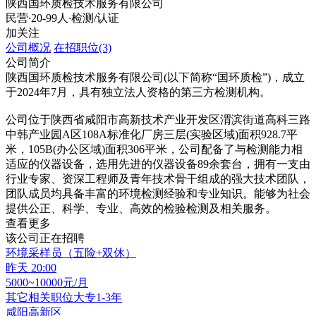
陕西国环质检技术服务有限公司
民营
·
20-99人
·
检测/认证
加关注
公司概况
在招职位(3)
公司简介
陕西国环质检技术服务有限公司(以下简称“国环质检”)，成立
于2024年7月，具有独立法人资格的第三方检测机构。
公司位于陕西省咸阳市高新技术产业开发区渭滨街道高科三路
中韩产业园A区108A标准化厂房三层(实验区域)面积928.7平
米，105B(办公区域)面积306平米，公司配备了与检测能力相
适应的仪器设备，选用先进的仪器设备89余套台，拥有一支由
行业专家、资深工程师及青年技术骨干组成的强大技术团队，
团队成员均具备丰富的环境检测经验和专业知识。能够为社会
提供公正、科学、专业、高效的检验检测及相关服务。
查看更多
该公司正在招聘
环境采样员（五险+双休）
昨天 20:00
5000~10000元/月
其它相关职位
大专
1-3年
咸阳高新区