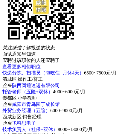
关注微信
了解投递的状态
面试通知早知道
应聘过该职位的人还应聘了
查看更多相似职位
快递分拣、扫描员（包吃住+月休4天）
6500~7500元/月
渭城区
|
操作工/普工
企业
陕西圆通速递有限公司
托管老师（五险+双休）
4000~6000元/月
秦都区
|
小学教师
企业
咸阳市青鸟园丁成长馆
外贸业务经理（五险）
6000~9000元/月
西咸新区
|
销售经理
企业
飞科思电子
技术负责人（社保+双休）
8000~13000元/月