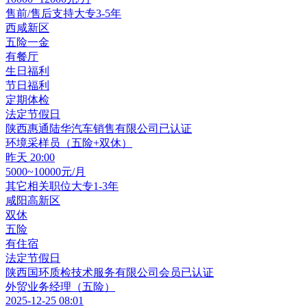
售前/售后支持
大专
3-5年
西咸新区
五险一金
有餐厅
生日福利
节日福利
定期体检
法定节假日
陕西惠通陆华汽车销售有限公司
已认证
环境采样员（五险+双休）
昨天 20:00
5000~10000元/月
其它相关职位
大专
1-3年
咸阳高新区
双休
五险
有住宿
法定节假日
陕西国环质检技术服务有限公司
会员
已认证
外贸业务经理（五险）
2025-12-25 08:01