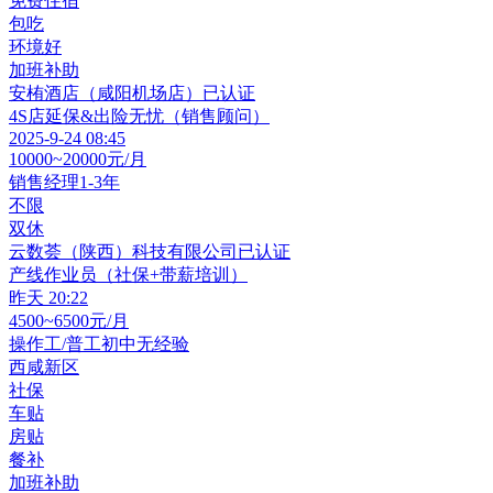
免费住宿
包吃
环境好
加班补助
安栯酒店（咸阳机场店）
已认证
4S店延保&出险无忧（销售顾问）
2025-9-24 08:45
10000~20000元/月
销售经理
1-3年
不限
双休
云数荟（陕西）科技有限公司
已认证
产线作业员（社保+带薪培训）
昨天 20:22
4500~6500元/月
操作工/普工
初中
无经验
西咸新区
社保
车贴
房贴
餐补
加班补助