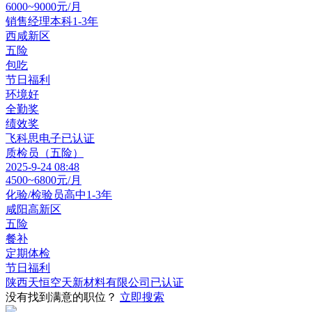
6000~9000元/月
销售经理
本科
1-3年
西咸新区
五险
包吃
节日福利
环境好
全勤奖
绩效奖
飞科思电子
已认证
质检员（五险）
2025-9-24 08:48
4500~6800元/月
化验/检验员
高中
1-3年
咸阳高新区
五险
餐补
定期体检
节日福利
陕西天恒空天新材料有限公司
已认证
没有找到满意的职位？
立即搜索