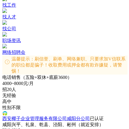
找工作
找人才
找公司
职场资讯
网络招聘会
温馨提示：刷信誉、刷单、网络兼职、只要求加V信联系
的职位都是骗子！收取费用或押金都有欺诈嫌疑，请警
惕！
电话销售（五险+双休+底薪3600）
4000~8000元/月
招20人
无经验
高中
性别不限
西安椰子企业管理服务有限公司咸阳分公司
已认证
咸阳兴平、礼泉、乾县、泾阳、彬州（就近安排）