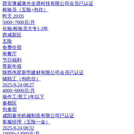
西安澳威激光全谱科技有限公司
会员
已认证
检验员（五险+包住）
昨天 20:05
5000~7000元/月
化验/检验员
大专
1-3年
西咸新区
五险
免费住宿
有餐厅
节日福利
带薪年假
陕西伟星新型建材有限公司
会员
已认证
辅助工（包吃住）
2025-9-24 08:27
4000~6000元/月
操作工/普工
1年以下
秦都区
包食宿
咸阳秦光机械制造有限公司
已认证
客服经理（五险一金）
2025-9-24 08:32
10000~12000元/月