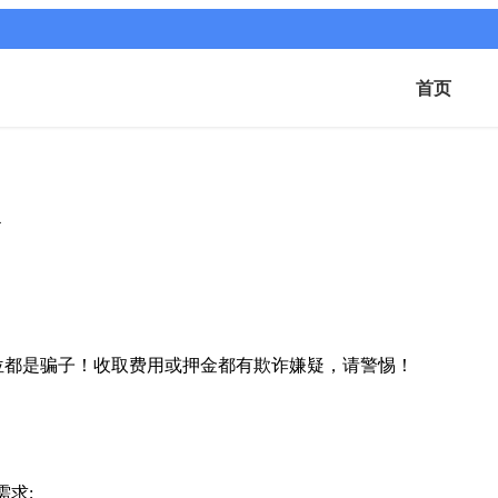
首页
4
位都是骗子！收取费用或押金都有欺诈嫌疑，请警惕！
需求;