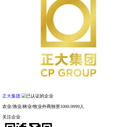
正大集团
农业/渔业/林业/牧业
外商独资
1000-9999人
关注企业