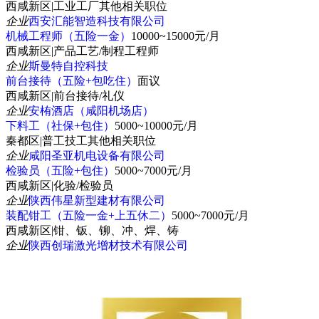
西咸新区
|
工业工厂其他相关职位
企业
西安汇能智造科技有限公司
机械工程师（五险一金）
10000~15000元/月
西咸新区
|
产品工艺/制程工程师
企业
斯曼特自控科技
前台接待（五险+包吃住）
面议
西咸新区
|
前台接待/礼仪
企业
安栯酒店（咸阳机场店）
下料工（社保+包住）
5000~10000元/月
秦都区
|
普工技工其他相关职位
企业
咸阳圣亚机电设备有限公司
检验员（五险+包住）
5000~7000元/月
西咸新区
|
化验/检验员
企业
陕西伟星新型建材有限公司
装配钳工（五险一金+上五休二）
5000~7000元/月
西咸新区
|
钳、钣、铆、冲、焊、铸
企业
陕西创瑞激光增材技术有限公司