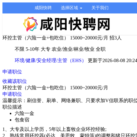
咸阳快聘
选择区域
关于我们
环控主管（六险一金+包吃住）
15000~20000元/月
招3人
不限
5-10年
大专
农业/渔业/林业/牧业
全职
环境/健康/安全经理/主管（EHS）
更新于2026-08-08 20:2
申请职位
收藏该职位
环控主管（六险一金+包吃住）
15000~20000元/月
申请职位
温馨提示：刷信誉、刷单、网络兼职、只要求加V信联系的职
职位描述
六险一金
包食宿
1、大专及以上学历，5年以上畜牧企业环控经验;
2、熟练常用环控器(必达、美思牧、蒙特等)的调整和猪只环控